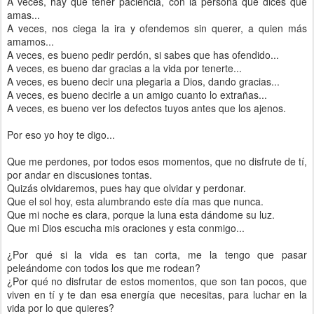
A veces, hay que tener paciencia, con la persona que dices que
amas...
A veces, nos ciega la ira y ofendemos sin querer, a quien más
amamos...
A veces, es bueno pedir perdón, si sabes que has ofendido...
A veces, es bueno dar gracias a la vida por tenerte...
A veces, es bueno decir una plegaria a Dios, dando gracias...
A veces, es bueno decirle a un amigo cuanto lo extrañas...
A veces, es bueno ver los defectos tuyos antes que los ajenos.
Por eso yo hoy te digo...
Que me perdones, por todos esos momentos, que no disfrute de tí,
por andar en discusiones tontas.
Quizás olvidaremos, pues hay que olvidar y perdonar.
Que el sol hoy, esta alumbrando este día mas que nunca.
Que mi noche es clara, porque la luna esta dándome su luz.
Que mi Dios escucha mis oraciones y esta conmigo...
¿Por qué si la vida es tan corta, me la tengo que pasar
peleándome con todos los que me rodean?
¿Por qué no disfrutar de estos momentos, que son tan pocos, que
viven en tí y te dan esa energía que necesitas, para luchar en la
vida por lo que quieres?