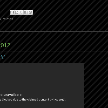
s
,
relatos
2012
!!!