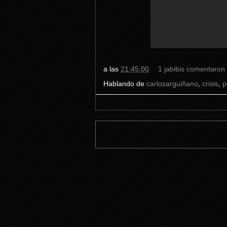
a las
21:45:00
1 jabibis comentaron
Hablando de
carlosarguiñano
,
crisis
,
p