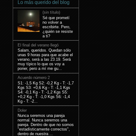
Lo más querido del blog
(sin título)
Sé que prometí
no volver a
escribirte. Pero,
¿quién se resiste
a ti?
El final del verano llegó
Salam, queridos. Quedan sólo
unas 9 horas para que acabe el
verano, será a las 23.19. Será
muy típico lo que os voy a
poner, pero a mí me gu...
Acuerdo número 2
S1: -1,5 Kg S2: -0,2 Kg - T: -1,7
Kgs S3: +0,6 Kg - T: -1,1 Kgs
S4: -0,1 Kg - T: -1,2 Kgs S5:
+0,2 Kg - T: -1,0 Kgs S6: -1,4
Kg - T: -2...
Doler
Nunca seremos una pareja
normal. Nunca seremos una
pareja. Dentro de que no somos
"estadísticamente correctos",
dentro de nuestra ...