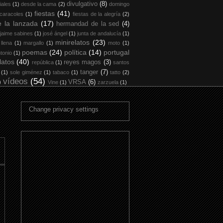
divulgativo
(8)
iales
(1)
desde la cama
(2)
domingo
fiestas
(41)
 caracoles
(1)
fiestas de la alegría
(2)
 la lanzada
(17)
hermandad de la sed
(4)
jaime sabines
(1)
josé ángel
(1)
junta de andalucía
(1)
minirelatos
(23)
 llena
(1)
margallo
(1)
moto
(1)
poemas
(24)
política
(14)
portugal
tonio
(1)
latos
(40)
reyes magos
(3)
república
(1)
santos
tanger
(7)
(1)
sole giménez
(1)
tabaco
(1)
tatto
(2)
vídeos
(54)
)
VRSA
(6)
Vine
(1)
zarzuela
(1)
Change privacy settings