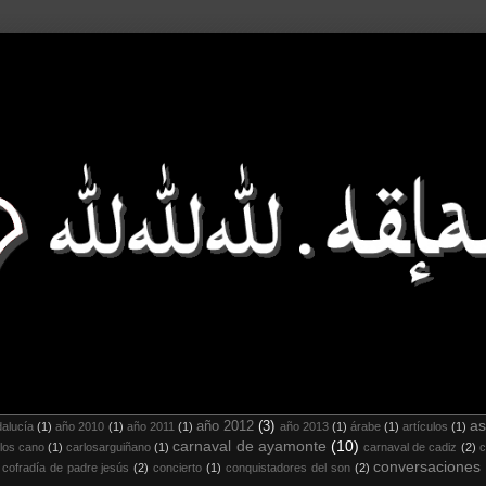
as
año 2012
(3)
alucía
(1)
año 2010
(1)
año 2011
(1)
año 2013
(1)
árabe
(1)
artículos
(1)
carnaval de ayamonte
(10)
los cano
(1)
carlosarguiñano
(1)
carnaval de cadiz
(2)
c
conversaciones
cofradía de padre jesús
(2)
concierto
(1)
conquistadores del son
(2)