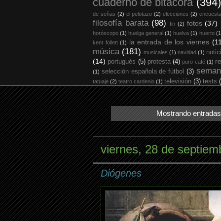
cuaderno de bitácora
(394)
de señas
(2)
el pelotazo
(2)
elecciones
(2)
encuest
filosofía barata
(98)
fotos
(37)
fin
(2)
horóscopo
(1)
huelga general
(1)
huelva
(1)
huerto
(1
la entrada de los viernes
(1
kent follett
(1)
música
(181)
notic
musicales
(1)
navidad
(1)
(14)
r
portugués
(5)
protesta
(4)
puro café
(1)
seman
selección española de fútbol
(3)
(1)
televisión
(3)
tests
tatuaje
(2)
teatro cardenio
(1)
Mostrando entradas 
viernes, 28 de septiem
Diógenes