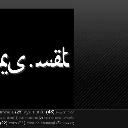
ayamonte
(48)
trología
(28)
blog
blog
(2)
arpe diem
(1)
castro marim
(2)
ciclo de cine navideño
(22)
coro
(11)
coro de carnaval
(3)
crisis
(2)