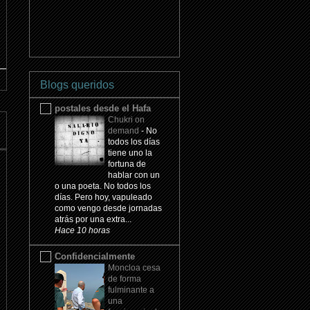
Blogs queridos
postales desde el Hafa
Chukri on
demand
-
No
todos los días
tiene uno la
fortuna de
hablar con un
o una poeta. No todos los
días. Pero hoy, vapuleado
como vengo desde jornadas
atrás por una extra...
Hace 10 horas
Confidencialmente
Moncloa cesa
de forma
fulminante a
una