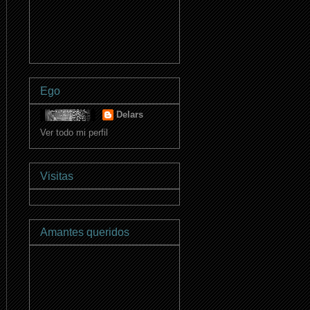
Ego
Delars
Ver todo mi perfil
Visitas
Amantes queridos