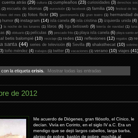
cuenta atrás
(29)
cumpleaños
(23)
curiosidades
(3)
cultura
(1)
derechos soc
familia
(10)
escuela de idiomas
(3)
a
(2)
eurovisión
(1)
facebook
(2)
festival de los
fotos flickr
(30)
hermandad de
fotos del mes
(1)
gastronomía
(1)
gran teatro
(1)
instagram
(14)
humor
(6)
isla canela
(9)
isla cristina
(3)
izquierda unida
(4)
)
1)
libros
(6)
liga betisweb
(9)
la noche de los lunares
(1)
lotería de navidad
(1)
luna
ias
(6)
películas
(9)
playa isla canela
(6)
obituario
(1)
pescado frito
(1)
playa santo an
eal betis balompié
(10)
redes
(11)
reflexiones
(12)
re
reciclaje
(1)
regalos
(2)
a santa
(44)
shaksthecat
(10)
series de televisión
(6)
Sevilla
(8)
sobrino
verano
(10)
viajes
(41
(3)
toño méndez
(4)
twitter
(3)
trabajos
(1)
vacaciones
(1)
con la etiqueta
crisis
.
Mostrar todas las entradas
bre de 2012
Me acuerdo de Diógenes, gran filósofo, el Cínico, le
decían. Vivía en Corinto, en el siglo IV a.C. Era un
mendigo que se dejó largos cabellos, larga barba,
abrigo de pobre, bastón de pobre, mochila al