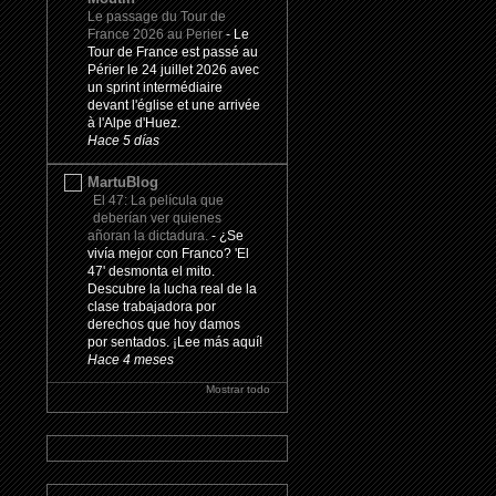
Le passage du Tour de
France 2026 au Perier
-
Le
Tour de France est passé au
Périer le 24 juillet 2026 avec
un sprint intermédiaire
devant l'église et une arrivée
à l'Alpe d'Huez.
Hace 5 días
MartuBlog
El 47: La película que
deberían ver quienes
añoran la dictadura.
-
¿Se
vivía mejor con Franco? 'El
47' desmonta el mito.
Descubre la lucha real de la
clase trabajadora por
derechos que hoy damos
por sentados. ¡Lee más aquí!
Hace 4 meses
Mostrar todo