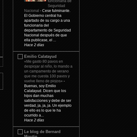
funcionaria de
Seguridad
Nacional
-
Cese fulminante.
El Gobierno central ha
apartado de su cargo a una
funcionaria del
departamento de Seguridad
Nacional después de que
ella publicase, el ...
Hace 2 días
Emilio Calatayud
«Me gasto 80 pavos en
despiojar al niño, lo mando a
un campamento de verano
que me cuesta 100 pavos y
vuelve lleno de piojos»
-
Buenas, soy Emilio
Calatayud. Dicen que los
hijos dan muchas
satisfacciones y debe de ser
verdad, ja, ja, ja. Un ejemplo
de ello es lo que le ha
ocurrido a...
Hace 2 días
Le blog de Bernard
Moutin