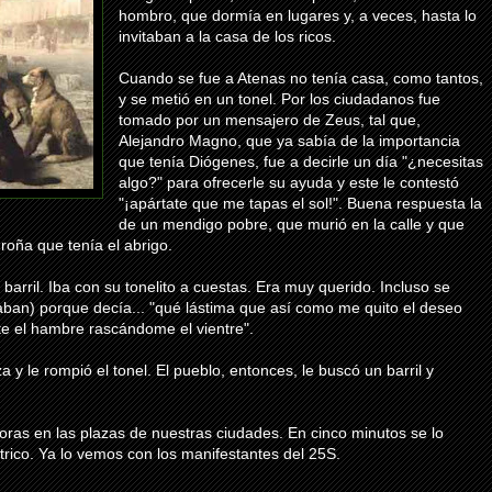
hombro, que dormía en lugares y, a veces, hasta lo
invitaban a la casa de los ricos.
Cuando se fue a Atenas no tenía casa, como tantos,
y se metió en un tonel. Por los ciudadanos fue
tomado por un mensajero de Zeus, tal que,
Alejandro Magno, que ya sabía de la importancia
que tenía Diógenes, fue a decirle un día "¿necesitas
algo?" para ofrecerle su ayuda y este le contestó
"¡apártate que me tapas el sol!". Buena respuesta la
de un mendigo pobre, que murió en la calle y que
 roña que tenía el abrigo.
barril. Iba con su tonelito a cuestas. Era muy querido. Incluso se
aban) porque decía... "qué lástima que así como me quito el deseo
e el hambre rascándome el vientre".
 y le rompió el tonel. El pueblo, entonces, le buscó un barril y
oras en las plazas de nuestras ciudades. En cinco minutos se lo
iátrico. Ya lo vemos con los manifestantes del 25S.