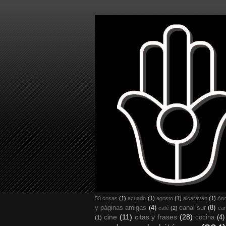
50 cosas
(1)
acuario
(1)
agosto
(1)
alcaraván
(1)
And
y páginas amigas
(4)
canal sur
(8)
café
(2)
car
cine
(11)
citas y frases
(28)
cocina
(4)
(1)