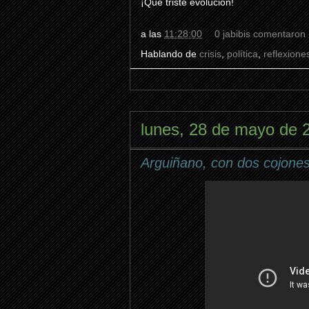
¡Qué triste evolución!
a las
11:28:00
0 jabibis comentaron
Hablando de
crisis
,
política
,
reflexione
lunes, 28 de mayo de 
Arguiñano, con dos cojones