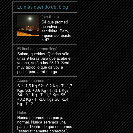
Lo más querido del blog
(sin título)
Sé que prometí
no volver a
escribirte. Pero,
¿quién se resiste
a ti?
El final del verano llegó
Salam, queridos. Quedan sólo
unas 9 horas para que acabe el
verano, será a las 23.19. Será
muy típico lo que os voy a
poner, pero a mí me gu...
Acuerdo número 2
S1: -1,5 Kg S2: -0,2 Kg - T: -1,7
Kgs S3: +0,6 Kg - T: -1,1 Kgs
S4: -0,1 Kg - T: -1,2 Kgs S5:
+0,2 Kg - T: -1,0 Kgs S6: -1,4
Kg - T: -2...
Doler
Nunca seremos una pareja
normal. Nunca seremos una
pareja. Dentro de que no somos
"estadísticamente correctos",