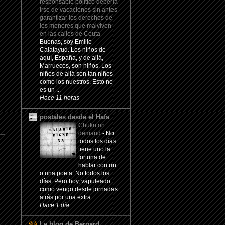
responsable político debería
irse de vacaciones sin antes
garantizar los derechos de
los menores que malviven
en las calles de Ceuta
-
Buenas, soy Emilio
Calatayud. Los niños de
aquí, España, y de allá,
Marruecos, son niños. Los
niños de allá son tan niños
como los nuestros. Esto no
es un ...
Hace 11 horas
postales desde el Hafa
Chukri on
demand
-
No
todos los días
tiene uno la
fortuna de
hablar con un
o una poeta. No todos los
días. Pero hoy, vapuleado
como vengo desde jornadas
atrás por una extra...
Hace 1 día
Le blog de Bernard