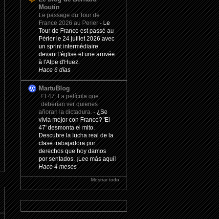
Moutin
Le passage du Tour de
France 2026 au Perier
-
Le
Tour de France est passé au
Périer le 24 juillet 2026 avec
un sprint intermédiaire
devant l'église et une arrivée
à l'Alpe d'Huez.
Hace 6 días
MartuBlog
El 47: La película que
deberían ver quienes
añoran la dictadura.
-
¿Se
vivía mejor con Franco? 'El
47' desmonta el mito.
Descubre la lucha real de la
clase trabajadora por
derechos que hoy damos
por sentados. ¡Lee más aquí!
Hace 4 meses
Mostrar todo