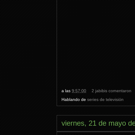
a las
9:57:00
2 jabibis comentaron
Hablando de
series de televisión
viernes, 21 de mayo d