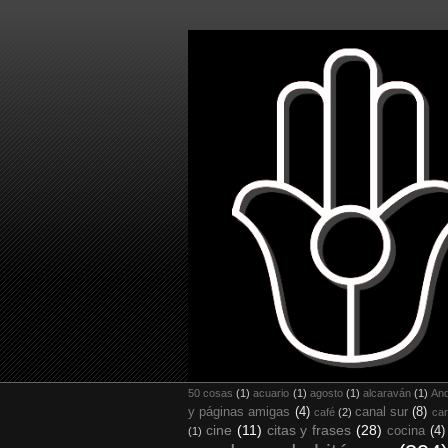
50 cosas
(1)
acuario
(1)
agosto
(1)
alcaraván
(1)
And
y páginas amigas
(4)
canal sur
(8)
café
(2)
car
cine
(11)
citas y frases
(28)
cocina
(4)
(1)