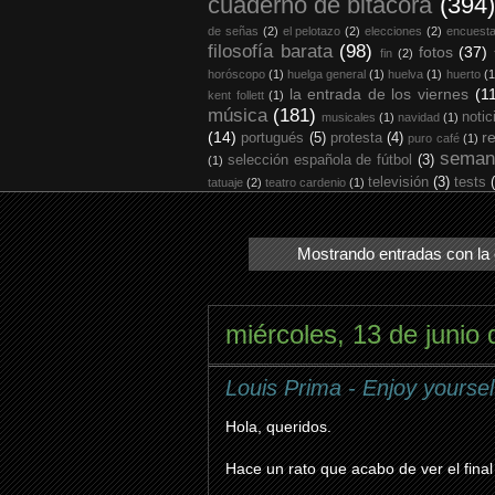
cuaderno de bitácora
(394)
de señas
(2)
el pelotazo
(2)
elecciones
(2)
encuest
filosofía barata
(98)
fotos
(37)
fin
(2)
horóscopo
(1)
huelga general
(1)
huelva
(1)
huerto
(1
la entrada de los viernes
(1
kent follett
(1)
música
(181)
notic
musicales
(1)
navidad
(1)
(14)
r
portugués
(5)
protesta
(4)
puro café
(1)
seman
selección española de fútbol
(3)
(1)
televisión
(3)
tests
tatuaje
(2)
teatro cardenio
(1)
Mostrando entradas con la 
miércoles, 13 de junio
Louis Prima - Enjoy yoursel
Hola, queridos.
Hace un rato que acabo de ver el fina