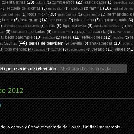
cuenta atrás
(29)
cumpleaños
(23)
curiosidades
(3)
cultura
(1)
derechos soc
familia
(10)
escuela de idiomas
(3)
a
(2)
eurovisión
(1)
facebook
(2)
festival de los
fotos flickr
(30)
hermandad de
fotos del mes
(1)
gastronomía
(1)
gran teatro
(1)
instagram
(14)
humor
(6)
isla canela
(9)
isla cristina
(3)
izquierda unida
(4)
)
1)
libros
(6)
liga betisweb
(9)
la noche de los lunares
(1)
lotería de navidad
(1)
luna
ias
(6)
películas
(9)
playa isla canela
(6)
obituario
(1)
pescado frito
(1)
playa santo an
eal betis balompié
(10)
redes
(11)
reflexiones
(12)
re
reciclaje
(1)
regalos
(2)
a santa
(44)
shaksthecat
(10)
series de televisión
(6)
Sevilla
(8)
sobrino
verano
(10)
viajes
(41
(3)
toño méndez
(4)
twitter
(3)
trabajos
(1)
vacaciones
(1)
etiqueta
series de televisión
.
Mostrar todas las entradas
 de 2012
f
l de la octava y última temporada de House. Un final memorable.