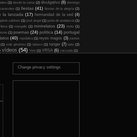
divulgativo
(8)
iales
(1)
desde la cama
(2)
domingo
fiestas
(41)
 caracoles
(1)
fiestas de la alegría
(2)
 la lanzada
(17)
hermandad de la sed
(4)
jaime sabines
(1)
josé ángel
(1)
junta de andalucía
(1)
minirelatos
(23)
 llena
(1)
margallo
(1)
moto
(1)
poemas
(24)
política
(14)
portugal
tonio
(1)
latos
(40)
reyes magos
(3)
república
(1)
santos
tanger
(7)
(1)
sole giménez
(1)
tabaco
(1)
tatto
(2)
vídeos
(54)
)
VRSA
(6)
Vine
(1)
zarzuela
(1)
Change privacy settings