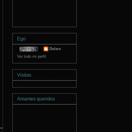
Ego
Delars
Ver todo mi perfil
Visitas
Amantes queridos