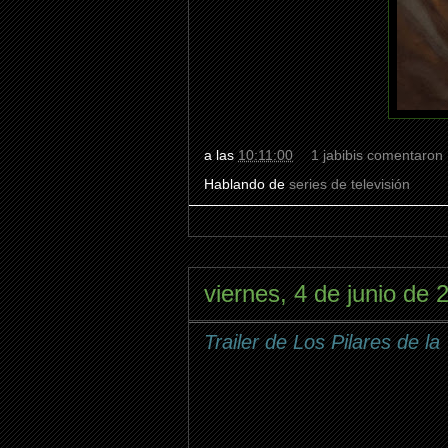
a las
10:11:00
1 jabibis comentaron
Hablando de
series de televisión
viernes, 4 de junio de 
Trailer de Los Pilares de la 