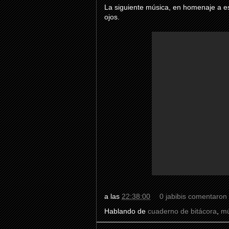
La siguiente música, en homenaje a e
ojos.
a las
22:38:00
0 jabibis comentaron
Hablando de
cuaderno de bitácora
,
mú