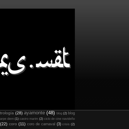
ayamonte
(48)
trología
(28)
blog
blog
(2)
arpe diem
(1)
castro marim
(2)
ciclo de cine navideño
(22)
coro
(11)
coro de carnaval
(3)
crisis
(2)