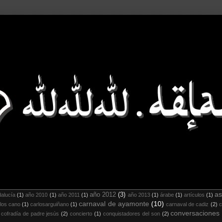
as
año 2012
(3)
alucía
(1)
año 2010
(1)
año 2011
(1)
año 2013
(1)
árabe
(1)
artículos
(1)
carnaval de ayamonte
(10)
los cano
(1)
carlosarguiñano
(1)
carnaval de cadiz
(2)
c
conversaciones
cofradía de padre jesús
(2)
concierto
(1)
conquistadores del son
(2)