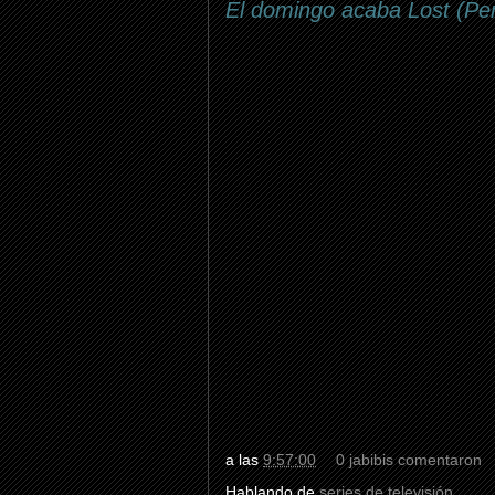
El domingo acaba Lost (Pe
a las
9:57:00
0 jabibis comentaron
Hablando de
series de televisión