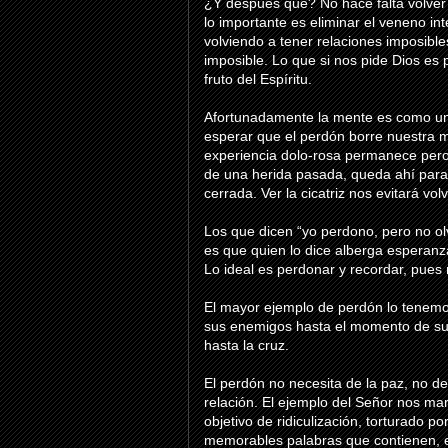
¿Y después qué? No hace falta volver a
lo importante es eliminar el veneno in
volviendo a tener relaciones imposible
imposible. Lo que si nos pide Dios es
fruto del Espíritu.
Afortunadamente
la mente es como u
esperar que el perdón borre nuestra 
experiencia dolo-rosa permanece pero 
de una herida pasada, queda ahí para s
cerrada. Ver la cicatriz nos evitará vol
Los que dicen “yo perdono, pero no olv
es que quien lo dice alberga esperan
Lo ideal es perdonar y recordar, pues 
El mayor ejemplo de perdón lo tenem
sus enemigos hasta el momento de su m
hasta la cruz.
El perdón no necesita de la paz, no d
relación. El ejemplo del Señor nos ma
objetivo de
ridiculización
, torturado po
memorables palabras que contienen, e