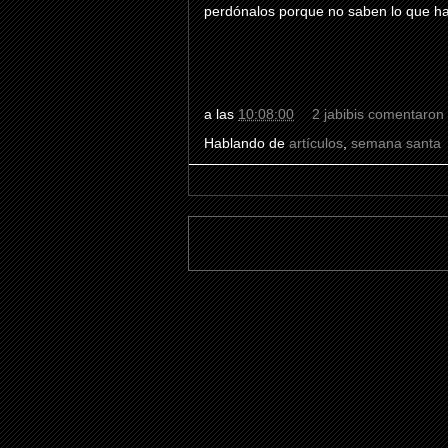
perdónalos
porque no saben lo que h
a las
10:08:00
2 jabibis comentaron
Hablando de
artículos
,
semana santa