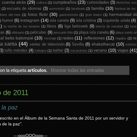
cuenta atrás
(29)
cumpleaños
(23)
curiosidades
(3)
cultura
(1)
derechos soc
familia
(10)
escuela de idiomas
(3)
a
(2)
eurovisión
(1)
facebook
(2)
festival de los
fotos flickr
(30)
hermandad de
fotos del mes
(1)
gastronomía
(1)
gran teatro
(1)
instagram
(14)
humor
(6)
isla canela
(9)
isla cristina
(3)
izquierda unida
(4)
)
1)
libros
(6)
liga betisweb
(9)
la noche de los lunares
(1)
lotería de navidad
(1)
luna
ias
(6)
películas
(9)
playa isla canela
(6)
obituario
(1)
pescado frito
(1)
playa santo an
eal betis balompié
(10)
redes
(11)
reflexiones
(12)
re
reciclaje
(1)
regalos
(2)
a santa
(44)
shaksthecat
(10)
series de televisión
(6)
Sevilla
(8)
sobrino
verano
(10)
viajes
(41
(3)
toño méndez
(4)
twitter
(3)
trabajos
(1)
vacaciones
(1)
on la etiqueta
artículos
.
Mostrar todas las entradas
o de 2011
 la paz
 escrito en el Álbum de la Semana Santa de 2011 por un servidor y
a de la paz".
---
oooOOOooo
---