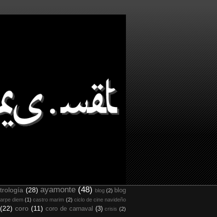
ayamonte
(48)
trología
(28)
blog
blog
(2)
arpe diem
(1)
castro marim
(2)
ciclo de cine navideño
(22)
coro
(11)
coro de carnaval
(3)
crisis
(2)