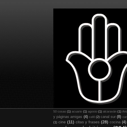
50 cosas
(1)
acuario
(1)
agosto
(1)
alcaraván
(1)
And
y páginas amigas
(4)
canal sur
(8)
café
(2)
car
cine
(11)
citas y frases
(28)
cocina
(4)
(1)