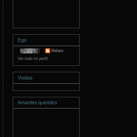
Ego
Delars
Ver todo mi perfil
Visitas
Amantes queridos