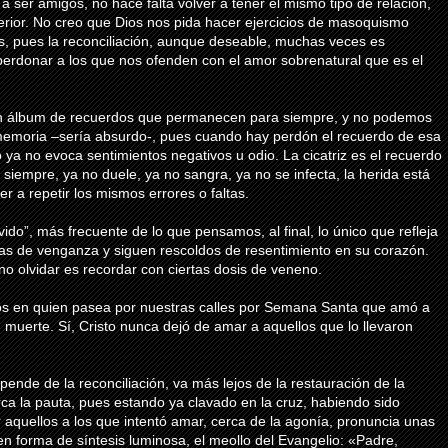
 ser amigos, no hace falta volver a tener el mismo tipo de relación,
terior. No creo que Dios nos pida hacer ejercicios de masoquismo
s, pues la
reconciliación
, aunque deseable, muchas veces es
 perdonar a los que nos ofenden con el amor sobrenatural que es el
n álbum de recuerdos que permanecen para siempre, y no podemos
memoria –sería absurdo-, pues cuando hay perdón el recuerdo de esa
ya no evoca sentimientos negativos u odio. La cicatriz es el recuerdo
iempre, ya no duele, ya no sangra, ya no se infecta, la herida está
ver a repetir los mismos errores o faltas.
ido”, más frecuente de lo que pensamos, al final, lo único que refleja
zas de venganza y siguen rescoldos de
resentimiento
en su corazón.
no olvidar es recordar con ciertas dosis de veneno.
os en quien pasea por nuestras calles por Semana Santa que amó a
uerte. Sí, Cristo nunca dejó de amar a aquellos que lo llevaron
epende de la
reconciliación
, va más lejos de la restauración de la
rca la pauta, pues estando ya clavado en la cruz, habiendo sido
r aquellos a los que intentó amar, cerca de la agonía, pronuncia unas
n forma de síntesis luminosa, el meollo del
Evangelio
: «Padre,