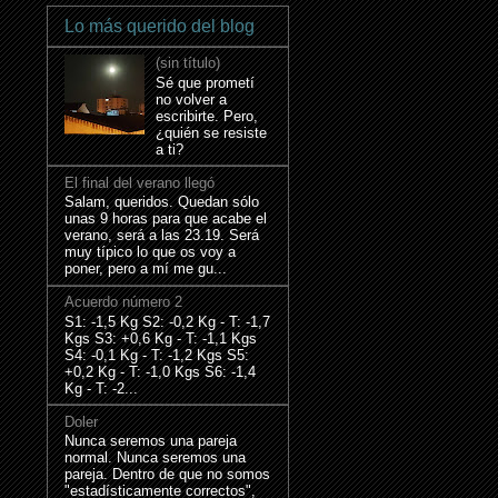
Lo más querido del blog
(sin título)
Sé que prometí
no volver a
escribirte. Pero,
¿quién se resiste
a ti?
El final del verano llegó
Salam, queridos. Quedan sólo
unas 9 horas para que acabe el
verano, será a las 23.19. Será
muy típico lo que os voy a
poner, pero a mí me gu...
Acuerdo número 2
S1: -1,5 Kg S2: -0,2 Kg - T: -1,7
Kgs S3: +0,6 Kg - T: -1,1 Kgs
S4: -0,1 Kg - T: -1,2 Kgs S5:
+0,2 Kg - T: -1,0 Kgs S6: -1,4
Kg - T: -2...
Doler
Nunca seremos una pareja
normal. Nunca seremos una
pareja. Dentro de que no somos
"estadísticamente correctos",