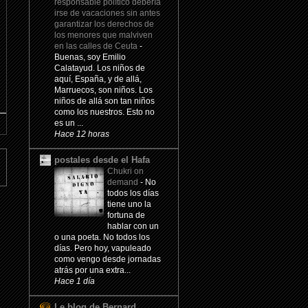
responsable político debería
irse de vacaciones sin antes
garantizar los derechos de
los menores que malviven
en las calles de Ceuta
-
Buenas, soy Emilio
Calatayud. Los niños de
aquí, España, y de allá,
Marruecos, son niños. Los
niños de allá son tan niños
como los nuestros. Esto no
es un ...
Hace 12 horas
postales desde el Hafa
Chukri on
demand
-
No
todos los días
tiene uno la
fortuna de
hablar con un
o una poeta. No todos los
días. Pero hoy, vapuleado
como vengo desde jornadas
atrás por una extra...
Hace 1 día
Le blog de Bernard