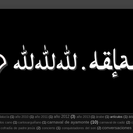
as
año 2012
(3)
alucía
(1)
año 2010
(1)
año 2011
(1)
año 2013
(1)
árabe
(1)
artículos
(1)
carnaval de ayamonte
(10)
los cano
(1)
carlosarguiñano
(1)
carnaval de cadiz
(2)
c
conversaciones
cofradía de padre jesús
(2)
concierto
(1)
conquistadores del son
(2)