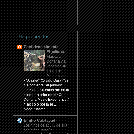
Blogs queridos
Confidencialmente
El guiño de
Alaska a
Doñana y al
lince tras su
paso por
Matalascañas
-
*Alaska* (Olvido Gara) *se
fue contenta *el pasado
lunes tras su concierto en la
noche anterior en el *On
Doñana Music Experience.*
Y no solo por la re...
Hace 7 horas
Emilio Calatayud
Los niños de aquí y de allá
son niños, ningún