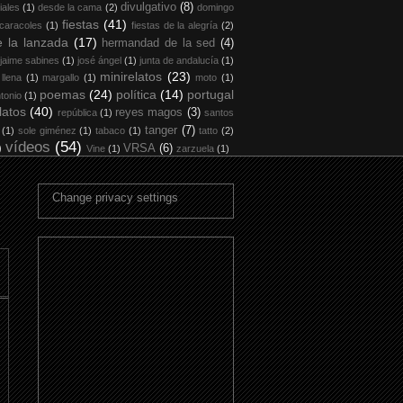
divulgativo
(8)
iales
(1)
desde la cama
(2)
domingo
fiestas
(41)
 caracoles
(1)
fiestas de la alegría
(2)
 la lanzada
(17)
hermandad de la sed
(4)
jaime sabines
(1)
josé ángel
(1)
junta de andalucía
(1)
minirelatos
(23)
 llena
(1)
margallo
(1)
moto
(1)
poemas
(24)
política
(14)
portugal
tonio
(1)
latos
(40)
reyes magos
(3)
república
(1)
santos
tanger
(7)
(1)
sole giménez
(1)
tabaco
(1)
tatto
(2)
vídeos
(54)
)
VRSA
(6)
Vine
(1)
zarzuela
(1)
Change privacy settings