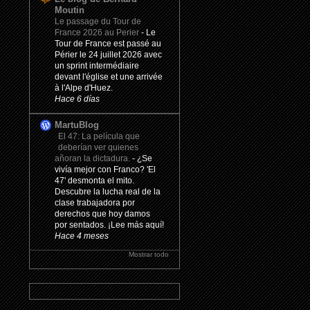
Moutin
Le passage du Tour de
France 2026 au Perier
-
Le
Tour de France est passé au
Périer le 24 juillet 2026 avec
un sprint intermédiaire
devant l'église et une arrivée
à l'Alpe d'Huez.
Hace 6 días
MartuBlog
El 47: La película que
deberían ver quienes
añoran la dictadura.
-
¿Se
vivía mejor con Franco? 'El
47' desmonta el mito.
Descubre la lucha real de la
clase trabajadora por
derechos que hoy damos
por sentados. ¡Lee más aquí!
Hace 4 meses
Mostrar todo