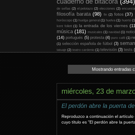
cuaderno de bitácora
(394)
de señas
(2)
el pelotazo
(2)
elecciones
(2)
encuest
filosofía barata
(98)
fotos
(37)
fin
(2)
horóscopo
(1)
huelga general
(1)
huelva
(1)
huerto
(1
la entrada de los viernes
(1
kent follett
(1)
música
(181)
notic
musicales
(1)
navidad
(1)
(14)
r
portugués
(5)
protesta
(4)
puro café
(1)
seman
selección española de fútbol
(3)
(1)
televisión
(3)
tests
tatuaje
(2)
teatro cardenio
(1)
Mostrando entradas c
miércoles, 23 de marz
El perdón abre la puerta de
Reproduzco a continuación el artículo
cuyo título es "El perdón abre la puert