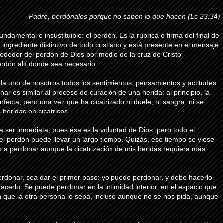
Padre,
perdónalos
porque no saben lo que hacen (
Lc
23:34)
damental e insustituible: el perdón. Es la rúbrica o firma del final de
ingrediente distintivo de todo cristiano y está presente en el mensaje
rededor del perdón de Dios por medio de la cruz de Cristo
rdón allí donde sea necesario.
ada uno de nosotros todos los sentimientos, pensamientos y actitudes
ar es similar al proceso de curación de una herida: al principio, la
infecta; pero una vez que ha cicatrizado ni duele, ni sangra, ni se
 heridas en cicatrices.
 ser inmediata, pues ésa es la voluntad de Dios, pero todo el
el perdón puede llevar un largo tiempo. Quizás, ese tiempo se viese
o a perdonar aunque la
cicatrización
de mis heridas requiera más
 perdonar, sea dar el primer paso: yo puedo perdonar, y debo hacerlo
acerlo. Se puede perdonar en la intimidad interior, en el espacio que
n que la otra persona lo sepa, incluso aunque no se nos pida, aunque