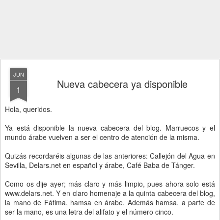
JUN
Nueva cabecera ya disponible
1
Hola, queridos.
Ya está disponible la nueva cabecera del blog. Marruecos y el
mundo árabe vuelven a ser el centro de atención de la misma.
Quizás recordaréis algunas de las anteriores: Callejón del Agua en
Sevilla
,
Delars
.
net
en español y árabe, Café Baba de
Tánger
.
Como os dije ayer; más claro y más limpio, pues ahora solo está
www.delars.net. Y en claro homenaje a la quinta cabecera del blog,
la
mano
de
Fátima
,
hamsa
en árabe. Además
hamsa
, a parte de
ser la mano, es una letra del
alifato
y el número cinco.