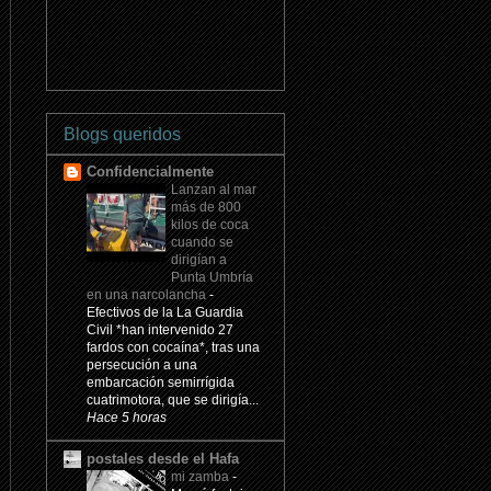
Blogs queridos
Confidencialmente
Lanzan al mar
más de 800
kilos de coca
cuando se
dirigían a
Punta Umbría
en una narcolancha
-
Efectivos de la La Guardia
Civil *han intervenido 27
fardos con cocaína*, tras una
persecución a una
embarcación semirrígida
cuatrimotora, que se dirigía...
Hace 5 horas
postales desde el Hafa
mi zamba
-