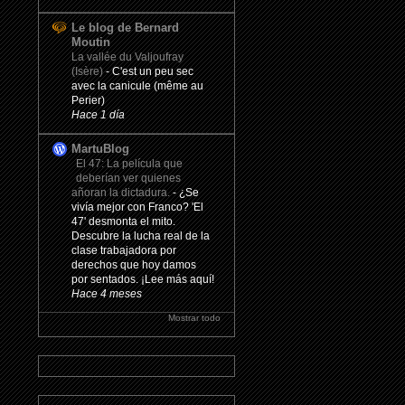
Le blog de Bernard
Moutin
La vallée du Valjoufray
(Isère)
-
C'est un peu sec
avec la canicule (même au
Perier)
Hace 1 día
MartuBlog
El 47: La película que
deberían ver quienes
añoran la dictadura.
-
¿Se
vivía mejor con Franco? 'El
47' desmonta el mito.
Descubre la lucha real de la
clase trabajadora por
derechos que hoy damos
por sentados. ¡Lee más aquí!
Hace 4 meses
Mostrar todo