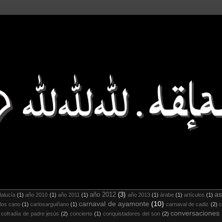
as
año 2012
(3)
alucía
(1)
año 2010
(1)
año 2011
(1)
año 2013
(1)
árabe
(1)
artículos
(1)
carnaval de ayamonte
(10)
los cano
(1)
carlosarguiñano
(1)
carnaval de cadiz
(2)
c
conversaciones
cofradía de padre jesús
(2)
concierto
(1)
conquistadores del son
(2)