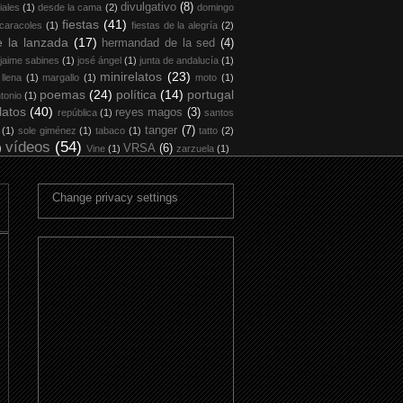
divulgativo
(8)
iales
(1)
desde la cama
(2)
domingo
fiestas
(41)
 caracoles
(1)
fiestas de la alegría
(2)
 la lanzada
(17)
hermandad de la sed
(4)
jaime sabines
(1)
josé ángel
(1)
junta de andalucía
(1)
minirelatos
(23)
 llena
(1)
margallo
(1)
moto
(1)
poemas
(24)
política
(14)
portugal
tonio
(1)
latos
(40)
reyes magos
(3)
república
(1)
santos
tanger
(7)
(1)
sole giménez
(1)
tabaco
(1)
tatto
(2)
vídeos
(54)
)
VRSA
(6)
Vine
(1)
zarzuela
(1)
Change privacy settings