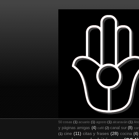
50 cosas
(1)
acuario
(1)
agosto
(1)
alcaraván
(1)
And
y páginas amigas
(4)
canal sur
(8)
café
(2)
car
cine
(11)
citas y frases
(28)
cocina
(4)
(1)