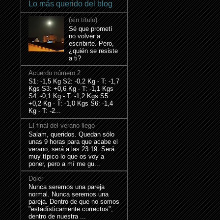
Lo más querido del blog
(sin título)
Sé que prometí
no volver a
escribirte. Pero,
¿quién se resiste
a ti?
Acuerdo número 2
S1: -1,5 Kg S2: -0,2 Kg - T: -1,7
Kgs S3: +0,6 Kg - T: -1,1 Kgs
S4: -0,1 Kg - T: -1,2 Kgs S5:
+0,2 Kg - T: -1,0 Kgs S6: -1,4
Kg - T: -2...
El final del verano llegó
Salam, queridos. Quedan sólo
unas 9 horas para que acabe el
verano, será a las 23.19. Será
muy típico lo que os voy a
poner, pero a mí me gu...
Doler
Nunca seremos una pareja
normal. Nunca seremos una
pareja. Dentro de que no somos
"estadísticamente correctos",
dentro de nuestra ...