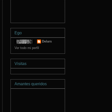
Ego
Delars
Ver todo mi perfil
Visitas
Amantes queridos