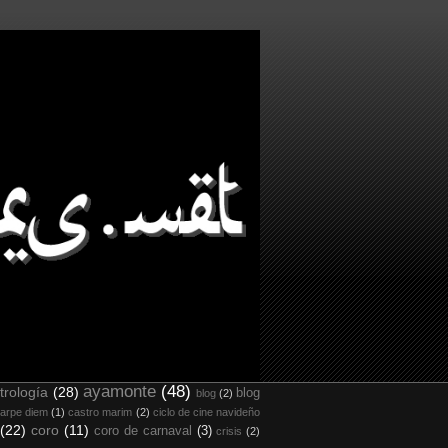
ayamonte
(48)
trología
(28)
blog
blog
(2)
arpe diem
(1)
castro marim
(2)
ciclo de cine navideño
(22)
coro
(11)
coro de carnaval
(3)
crisis
(2)