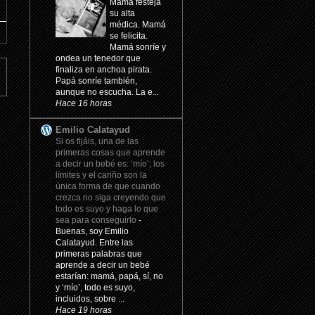
Mamá festeja
su alta
médica. Mamá
se felicita.
Mamá sonríe y
ondea un tenedor que
finaliza en anchoa pirata.
Papá sonríe también,
aunque no escucha. La e...
Hace 16 horas
Emilio Calatayud
Si os fijáis, una de las
primeras cosas que aprende
a decir un bebé es: ‘mío’; los
límites y el cariño son la
única forma de que cuando
crezca no siga creyendo que
todo es suyo y haga lo que
sea para conseguirlo
-
Buenas, soy Emilio
Calatayud. Entre las
primeras palabras que
aprende a decir un bebé
estarían: mamá, papá, sí, no
y ‘mío’, todo es suyo,
incluidos, sobre ...
Hace 19 horas