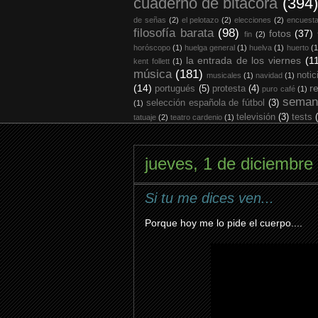
cuaderno de bitácora
(394)
de señas
(2)
el pelotazo
(2)
elecciones
(2)
encuest
filosofía barata
(98)
fotos
(37)
fin
(2)
horóscopo
(1)
huelga general
(1)
huelva
(1)
huerto
(1
la entrada de los viernes
(1
kent follett
(1)
música
(181)
notic
musicales
(1)
navidad
(1)
(14)
r
portugués
(5)
protesta
(4)
puro café
(1)
seman
selección española de fútbol
(3)
(1)
televisión
(3)
tests
tatuaje
(2)
teatro cardenio
(1)
jueves, 1 de diciembre
Si tu me dices ven...
Porque hoy me lo pide el cuerpo....