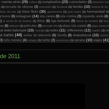
cuenta atrás
(29)
cumpleaños
(23)
curiosidades
(3)
cultura
(1)
derechos soc
familia
(10)
escuela de idiomas
(3)
a
(2)
eurovisión
(1)
facebook
(2)
festival de los
fotos flickr
(30)
hermandad de
fotos del mes
(1)
gastronomía
(1)
gran teatro
(1)
instagram
(14)
humor
(6)
isla canela
(9)
isla cristina
(3)
izquierda unida
(4)
)
1)
libros
(6)
liga betisweb
(9)
la noche de los lunares
(1)
lotería de navidad
(1)
luna
ias
(6)
películas
(9)
playa isla canela
(6)
obituario
(1)
pescado frito
(1)
playa santo an
eal betis balompié
(10)
redes
(11)
reflexiones
(12)
re
reciclaje
(1)
regalos
(2)
a santa
(44)
shaksthecat
(10)
series de televisión
(6)
Sevilla
(8)
sobrino
verano
(10)
viajes
(41
(3)
toño méndez
(4)
twitter
(3)
trabajos
(1)
vacaciones
(1)
 de 2011