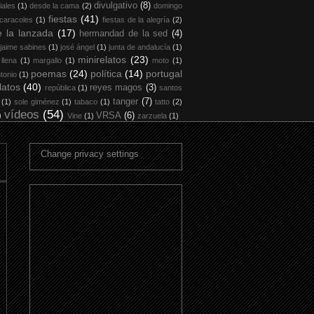
divulgativo
(8)
iales
(1)
desde la cama
(2)
domingo
fiestas
(41)
 caracoles
(1)
fiestas de la alegría
(2)
 la lanzada
(17)
hermandad de la sed
(4)
jaime sabines
(1)
josé ángel
(1)
junta de andalucía
(1)
minirelatos
(23)
 llena
(1)
margallo
(1)
moto
(1)
poemas
(24)
política
(14)
portugal
tonio
(1)
latos
(40)
reyes magos
(3)
república
(1)
santos
tanger
(7)
(1)
sole giménez
(1)
tabaco
(1)
tatto
(2)
vídeos
(54)
)
VRSA
(6)
Vine
(1)
zarzuela
(1)
Change privacy settings