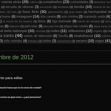
cuenta atrás
(29)
cumpleaños
(23)
curiosidades
(3)
cultura
(1)
derechos soc
familia
(10)
escuela de idiomas
(3)
a
(2)
eurovisión
(1)
facebook
(2)
festival de los
fotos flickr
(30)
hermandad de
fotos del mes
(1)
gastronomía
(1)
gran teatro
(1)
instagram
(14)
humor
(6)
isla canela
(9)
isla cristina
(3)
izquierda unida
(4)
)
1)
libros
(6)
liga betisweb
(9)
la noche de los lunares
(1)
lotería de navidad
(1)
luna
ias
(6)
películas
(9)
playa isla canela
(6)
obituario
(1)
pescado frito
(1)
playa santo an
eal betis balompié
(10)
redes
(11)
reflexiones
(12)
re
reciclaje
(1)
regalos
(2)
a santa
(44)
shaksthecat
(10)
series de televisión
(6)
Sevilla
(8)
sobrino
verano
(10)
viajes
(41
(3)
toño méndez
(4)
twitter
(3)
trabajos
(1)
vacaciones
(1)
mbre de 2012
to para editar.
tación hasta que te lo crees de verdad?
 serías un gran error... ¿qué pensarías?