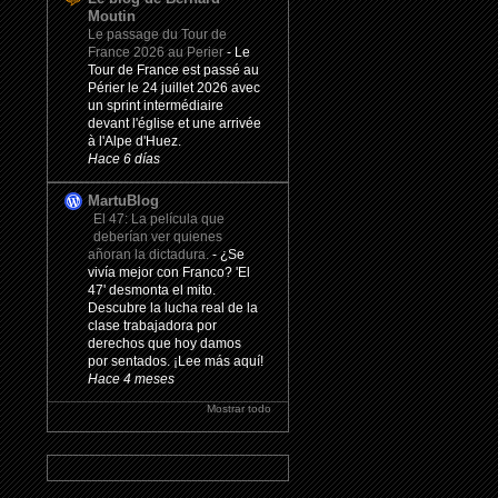
Moutin
Le passage du Tour de
France 2026 au Perier
-
Le
Tour de France est passé au
Périer le 24 juillet 2026 avec
un sprint intermédiaire
devant l'église et une arrivée
à l'Alpe d'Huez.
Hace 6 días
MartuBlog
El 47: La película que
deberían ver quienes
añoran la dictadura.
-
¿Se
vivía mejor con Franco? 'El
47' desmonta el mito.
Descubre la lucha real de la
clase trabajadora por
derechos que hoy damos
por sentados. ¡Lee más aquí!
Hace 4 meses
Mostrar todo