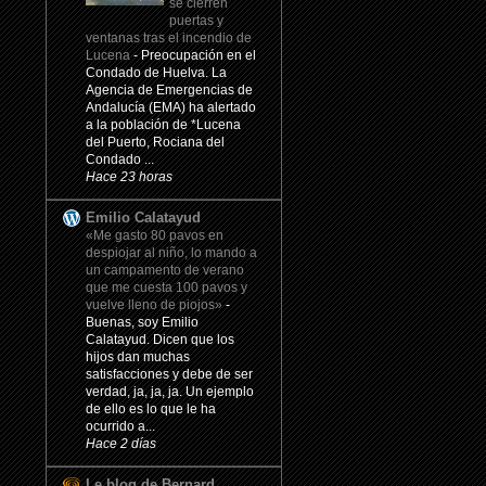
se cierren
puertas y
ventanas tras el incendio de
Lucena
-
Preocupación en el
Condado de Huelva. La
Agencia de Emergencias de
Andalucía (EMA) ha alertado
a la población de *Lucena
del Puerto, Rociana del
Condado ...
Hace 23 horas
Emilio Calatayud
«Me gasto 80 pavos en
despiojar al niño, lo mando a
un campamento de verano
que me cuesta 100 pavos y
vuelve lleno de piojos»
-
Buenas, soy Emilio
Calatayud. Dicen que los
hijos dan muchas
satisfacciones y debe de ser
verdad, ja, ja, ja. Un ejemplo
de ello es lo que le ha
ocurrido a...
Hace 2 días
Le blog de Bernard