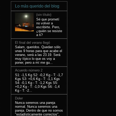
Lo más querido del blog
(sin título)
Sé que prometí
no volver a
escribirte. Pero,
¿quién se resiste
a ti?
El final del verano llegó
Salam, queridos. Quedan sólo
unas 9 horas para que acabe el
verano, será a las 23.19. Será
muy típico lo que os voy a
poner, pero a mí me gu...
Acuerdo número 2
S1: -1,5 Kg S2: -0,2 Kg - T: -1,7
Kgs S3: +0,6 Kg - T: -1,1 Kgs
S4: -0,1 Kg - T: -1,2 Kgs S5:
+0,2 Kg - T: -1,0 Kgs S6: -1,4
Kg - T: -2...
Doler
Nunca seremos una pareja
normal. Nunca seremos una
pareja. Dentro de que no somos
"estadísticamente correctos",