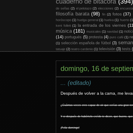
cuaderno de bitácora
(394)
de señas
(2)
el pelotazo
(2)
elecciones
(2)
encuest
filosofía barata
(98)
fotos
(37)
fin
(2)
horóscopo
(1)
huelga general
(1)
huelva
(1)
huerto
(1
la entrada de los viernes
(1
kent follett
(1)
música
(181)
notic
musicales
(1)
navidad
(1)
(14)
r
portugués
(5)
protesta
(4)
puro café
(1)
seman
selección española de fútbol
(3)
(1)
televisión
(3)
tests
tatuaje
(2)
teatro cardenio
(1)
domingo, 16 de septie
... (editado)
Después de volver a la cama, me levan
¿Cuántas veces eres capaz de oir que serías una gran ten
Y si después de habértelo creído te dicen, que bueno, que
¡Feliz domingo!