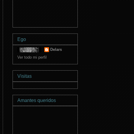
Ego
Delars
Ver todo mi perfil
Visitas
Amantes queridos