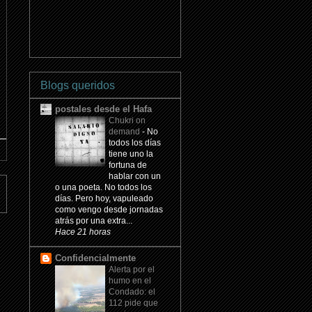
Blogs queridos
postales desde el Hafa
Chukri on
demand
-
No
todos los días
tiene uno la
fortuna de
hablar con un
o una poeta. No todos los
días. Pero hoy, vapuleado
como vengo desde jornadas
atrás por una extra...
Hace 21 horas
Confidencialmente
Alerta por el
humo en el
Condado: el
112 pide que