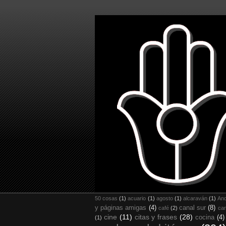
50 cosas
(1)
acuario
(1)
agosto
(1)
alcaraván
(1)
And
y páginas amigas
(4)
canal sur
(8)
café
(2)
car
cine
(11)
citas y frases
(28)
cocina
(4)
(1)