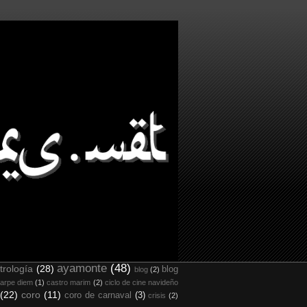
ayamonte
(48)
trología
(28)
blog
blog
(2)
arpe diem
(1)
castro marim
(2)
ciclo de cine navideño
(22)
coro
(11)
coro de carnaval
(3)
crisis
(2)