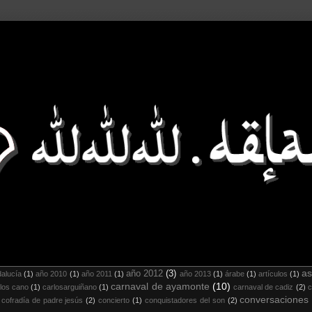
as
año 2012
(3)
alucía
(1)
año 2010
(1)
año 2011
(1)
año 2013
(1)
árabe
(1)
artículos
(1)
carnaval de ayamonte
(10)
los cano
(1)
carlosarguiñano
(1)
carnaval de cadiz
(2)
c
conversaciones
cofradía de padre jesús
(2)
concierto
(1)
conquistadores del son
(2)