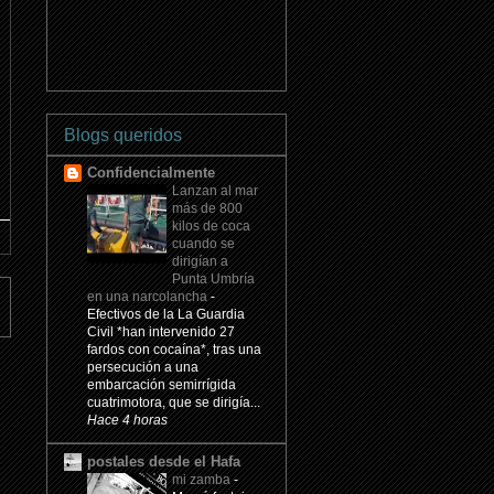
Blogs queridos
Confidencialmente
Lanzan al mar
más de 800
kilos de coca
cuando se
dirigían a
Punta Umbría
en una narcolancha
-
Efectivos de la La Guardia
Civil *han intervenido 27
fardos con cocaína*, tras una
persecución a una
embarcación semirrígida
cuatrimotora, que se dirigía...
Hace 4 horas
postales desde el Hafa
mi zamba
-