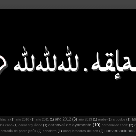
as
año 2012
(3)
alucía
(1)
año 2010
(1)
año 2011
(1)
año 2013
(1)
árabe
(1)
artículos
(1)
carnaval de ayamonte
(10)
los cano
(1)
carlosarguiñano
(1)
carnaval de cadiz
(2)
c
conversaciones
cofradía de padre jesús
(2)
concierto
(1)
conquistadores del son
(2)