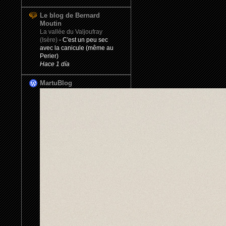
Le blog de Bernard
Moutin
La vallée du Valjoufray
(Isère)
-
C'est un peu sec
avec la canicule (même au
Perier)
Hace 1 día
MartuBlog