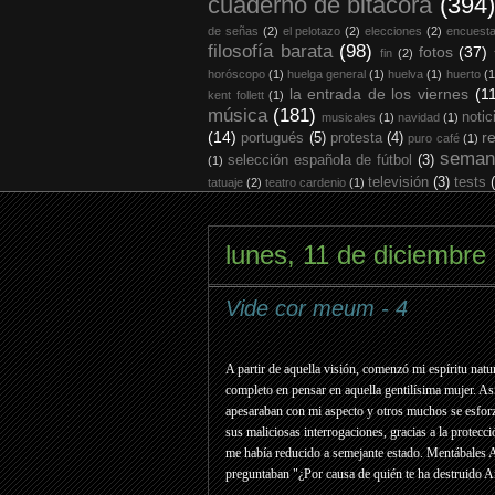
cuaderno de bitácora
(394)
de señas
(2)
el pelotazo
(2)
elecciones
(2)
encuest
filosofía barata
(98)
fotos
(37)
fin
(2)
horóscopo
(1)
huelga general
(1)
huelva
(1)
huerto
(1
la entrada de los viernes
(1
kent follett
(1)
música
(181)
notic
musicales
(1)
navidad
(1)
(14)
r
portugués
(5)
protesta
(4)
puro café
(1)
seman
selección española de fútbol
(3)
(1)
televisión
(3)
tests
tatuaje
(2)
teatro cardenio
(1)
lunes, 11 de diciembre
Vide cor meum - 4
A partir de aquella visión, comenzó mi espíritu nat
completo en pensar en aquella gentilísima mujer. A
apesaraban con mi aspecto y otros muchos se esforza
sus maliciosas interrogaciones, gracias a la prote
me había reducido a semejante estado. Mentábales A
preguntaban "¿Por causa de quién te ha destruido A