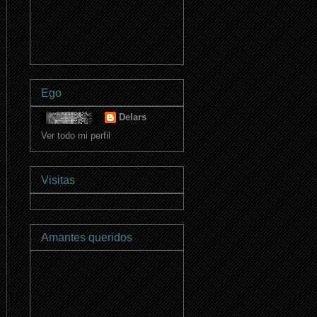
Ego
Delars
Ver todo mi perfil
Visitas
Amantes queridos