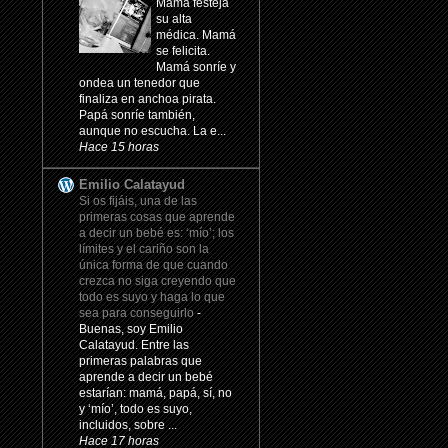
Mamá festeja
su alta
médica. Mamá
se felicita.
Mamá sonríe y
ondea un tenedor que
finaliza en anchoa pirata.
Papá sonríe también,
aunque no escucha. La e...
Hace 15 horas
Emilio Calatayud
Si os fijáis, una de las
primeras cosas que aprende
a decir un bebé es: ‘mío’; los
límites y el cariño son la
única forma de que cuando
crezca no siga creyendo que
todo es suyo y haga lo que
sea para conseguirlo
-
Buenas, soy Emilio
Calatayud. Entre las
primeras palabras que
aprende a decir un bebé
estarían: mamá, papá, sí, no
y ‘mío’, todo es suyo,
incluidos, sobre ...
Hace 17 horas