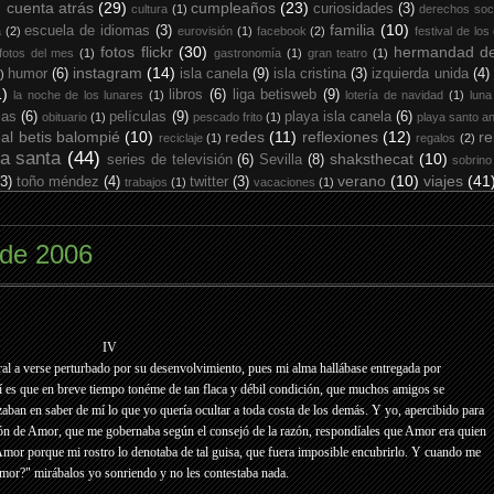
cuenta atrás
(29)
cumpleaños
(23)
curiosidades
(3)
cultura
(1)
derechos soc
familia
(10)
escuela de idiomas
(3)
a
(2)
eurovisión
(1)
facebook
(2)
festival de los
fotos flickr
(30)
hermandad de
fotos del mes
(1)
gastronomía
(1)
gran teatro
(1)
instagram
(14)
humor
(6)
isla canela
(9)
isla cristina
(3)
izquierda unida
(4)
)
1)
libros
(6)
liga betisweb
(9)
la noche de los lunares
(1)
lotería de navidad
(1)
luna
ias
(6)
películas
(9)
playa isla canela
(6)
obituario
(1)
pescado frito
(1)
playa santo an
eal betis balompié
(10)
redes
(11)
reflexiones
(12)
re
reciclaje
(1)
regalos
(2)
a santa
(44)
shaksthecat
(10)
series de televisión
(6)
Sevilla
(8)
sobrino
verano
(10)
viajes
(41
(3)
toño méndez
(4)
twitter
(3)
trabajos
(1)
vacaciones
(1)
 de 2006
IV
ural a verse perturbado por su desenvolvimiento, pues mi alma hallábase entregada por
sí es que en breve tiempo tonéme de tan flaca y débil condición, que muchos amigos se
ban en saber de mí lo que yo quería ocultar a toda costa de los demás. Y yo, apercibido para
cción de Amor, que me gobernaba según el consejó de la razón, respondíales que Amor era quien
mor porque mi rostro lo denotaba de tal guisa, que fuera imposible encubrirlo. Y cuando me
mor?" mirábalos yo sonriendo y no les contestaba nada.