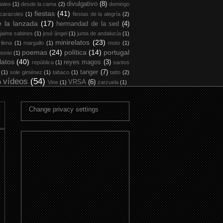
divulgativo
(8)
iales
(1)
desde la cama
(2)
domingo
fiestas
(41)
 caracoles
(1)
fiestas de la alegría
(2)
 la lanzada
(17)
hermandad de la sed
(4)
jaime sabines
(1)
josé ángel
(1)
junta de andalucía
(1)
minirelatos
(23)
 llena
(1)
margallo
(1)
moto
(1)
poemas
(24)
política
(14)
portugal
tonio
(1)
latos
(40)
reyes magos
(3)
república
(1)
santos
tanger
(7)
(1)
sole giménez
(1)
tabaco
(1)
tatto
(2)
vídeos
(54)
)
VRSA
(6)
Vine
(1)
zarzuela
(1)
Change privacy settings