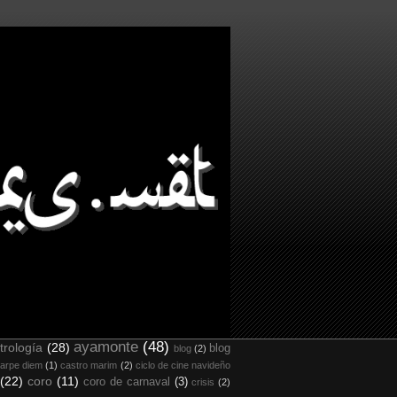
ayamonte
(48)
trología
(28)
blog
blog
(2)
arpe diem
(1)
castro marim
(2)
ciclo de cine navideño
(22)
coro
(11)
coro de carnaval
(3)
crisis
(2)