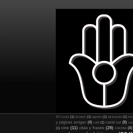
50 cosas
(1)
acuario
(1)
agosto
(1)
alcaraván
(1)
And
y páginas amigas
(4)
canal sur
(8)
café
(2)
car
cine
(11)
citas y frases
(28)
cocina
(4)
(1)