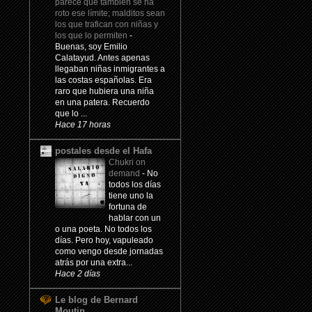
parece que también se ha
roto ese límite; malditos sean
los que trafican con niñas y
los que lo permiten
-
Buenas, soy Emilio
Calatayud. Antes apenas
llegaban niñas inmigrantes a
las costas españolas. Era
raro que hubiera una niña
en una patera. Recuerdo
que lo ...
Hace 17 horas
postales desde el Hafa
Chukri on
demand
-
No
todos los días
tiene uno la
fortuna de
hablar con un
o una poeta. No todos los
días. Pero hoy, vapuleado
como vengo desde jornadas
atrás por una extra...
Hace 2 días
Le blog de Bernard
Moutin