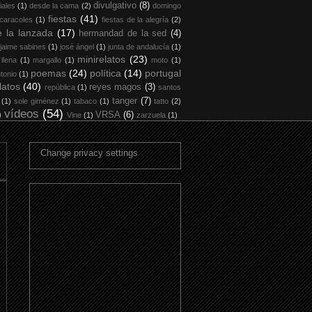
divulgativo
(8)
iales
(1)
desde la cama
(2)
domingo
fiestas
(41)
 caracoles
(1)
fiestas de la alegría
(2)
 la lanzada
(17)
hermandad de la sed
(4)
jaime sabines
(1)
josé ángel
(1)
junta de andalucía
(1)
minirelatos
(23)
 llena
(1)
margallo
(1)
moto
(1)
poemas
(24)
política
(14)
portugal
tonio
(1)
latos
(40)
reyes magos
(3)
república
(1)
santos
tanger
(7)
(1)
sole giménez
(1)
tabaco
(1)
tatto
(2)
vídeos
(54)
)
VRSA
(6)
Vine
(1)
zarzuela
(1)
Change privacy settings