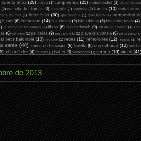
cuenta atrás
(29)
cumpleaños
(23)
curiosidades
(3)
cultura
(1)
derechos soc
familia
(10)
escuela de idiomas
(3)
a
(2)
eurovisión
(1)
facebook
(2)
festival de los
fotos flickr
(30)
hermandad de
fotos del mes
(1)
gastronomía
(1)
gran teatro
(1)
instagram
(14)
humor
(6)
isla canela
(9)
isla cristina
(3)
izquierda unida
(4)
)
1)
libros
(6)
liga betisweb
(9)
la noche de los lunares
(1)
lotería de navidad
(1)
luna
ias
(6)
películas
(9)
playa isla canela
(6)
obituario
(1)
pescado frito
(1)
playa santo an
eal betis balompié
(10)
redes
(11)
reflexiones
(12)
re
reciclaje
(1)
regalos
(2)
a santa
(44)
shaksthecat
(10)
series de televisión
(6)
Sevilla
(8)
sobrino
verano
(10)
viajes
(41
(3)
toño méndez
(4)
twitter
(3)
trabajos
(1)
vacaciones
(1)
mbre de 2013