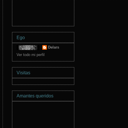
Ego
Delars
Ver todo mi perfil
Visitas
Amantes queridos