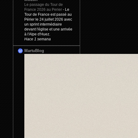
Le passage du Tour de
France 2026 au Perier
-
Le
Tour de France est passé au
Périer le 24 juillet 2026 avec
un sprint intermédiaire
devant l'église et une arrivée
à l'Alpe d'Huez.
Hace 1 semana
MartuBlog