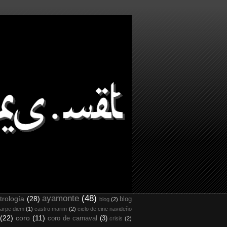
ayamonte
(48)
trología
(28)
blog
blog
(2)
arpe diem
(1)
castro marim
(2)
ciclo de cine navideño
(22)
coro
(11)
coro de carnaval
(3)
crisis
(2)