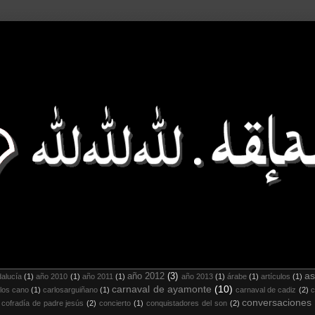
as
año 2012
(3)
alucía
(1)
año 2010
(1)
año 2011
(1)
año 2013
(1)
árabe
(1)
artículos
(1)
carnaval de ayamonte
(10)
los cano
(1)
carlosarguiñano
(1)
carnaval de cadiz
(2)
c
conversaciones
cofradía de padre jesús
(2)
concierto
(1)
conquistadores del son
(2)