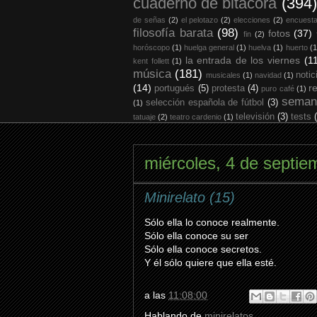
cuaderno de bitácora
(394)
de señas
(2)
el pelotazo
(2)
elecciones
(2)
encuest
filosofía barata
(98)
fotos
(37)
fin
(2)
horóscopo
(1)
huelga general
(1)
huelva
(1)
huerto
(1
la entrada de los viernes
(1
kent follett
(1)
música
(181)
notic
musicales
(1)
navidad
(1)
(14)
r
portugués
(5)
protesta
(4)
puro café
(1)
seman
selección española de fútbol
(3)
(1)
televisión
(3)
tests
tatuaje
(2)
teatro cardenio
(1)
miércoles, 4 de septie
Minirelato (15)
Sólo ella lo conoce realmente.
Sólo ella conoce su ser
Sólo ella conoce secretos.
Y él sólo quiere que ella esté.
a las
11:08:00
Hablando de
minirelatos