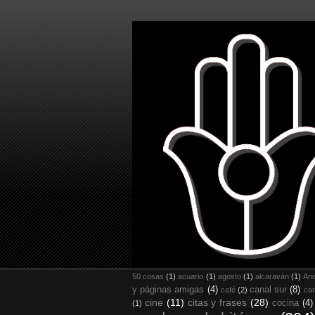
50 cosas
(1)
acuario
(1)
agosto
(1)
alcaraván
(1)
And
y páginas amigas
(4)
canal sur
(8)
café
(2)
car
cine
(11)
citas y frases
(28)
cocina
(4)
(1)