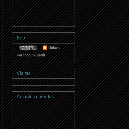
Ego
Delars
Ver todo mi perfil
Visitas
Amantes queridos