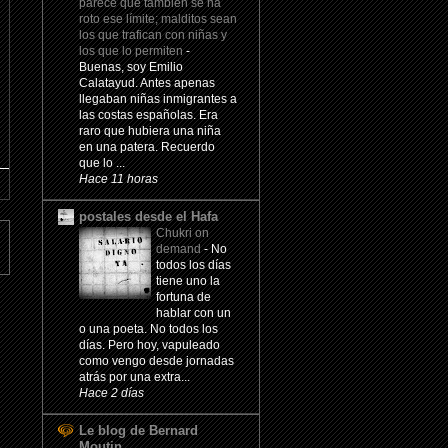
parece que también se ha
roto ese límite; malditos sean
los que trafican con niñas y
los que lo permiten
-
Buenas, soy Emilio
Calatayud. Antes apenas
llegaban niñas inmigrantes a
las costas españolas. Era
raro que hubiera una niña
en una patera. Recuerdo
que lo ...
Hace 11 horas
postales desde el Hafa
Chukri on
demand
-
No
todos los días
tiene uno la
fortuna de
hablar con un
o una poeta. No todos los
días. Pero hoy, vapuleado
como vengo desde jornadas
atrás por una extra...
Hace 2 días
Le blog de Bernard
Moutin