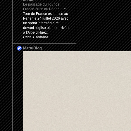
Le passage du Tour de
France 2026 au Perier
-
Le
Tour de France est passé au
Périer le 24 juillet 2026 avec
un sprint intermédiaire
devant l'église et une arrivée
à l'Alpe d'Huez.
Hace 1 semana
MartuBlog