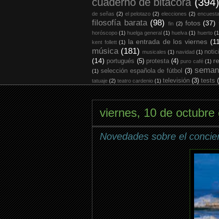
cuaderno de bitácora
(394)
de señas
(2)
el pelotazo
(2)
elecciones
(2)
encuest
filosofía barata
(98)
fotos
(37)
fin
(2)
horóscopo
(1)
huelga general
(1)
huelva
(1)
huerto
(1
la entrada de los viernes
(1
kent follett
(1)
música
(181)
notic
musicales
(1)
navidad
(1)
(14)
r
portugués
(5)
protesta
(4)
puro café
(1)
seman
selección española de fútbol
(3)
(1)
televisión
(3)
tests
tatuaje
(2)
teatro cardenio
(1)
viernes, 10 de octubre
Novedades sobre el conciert