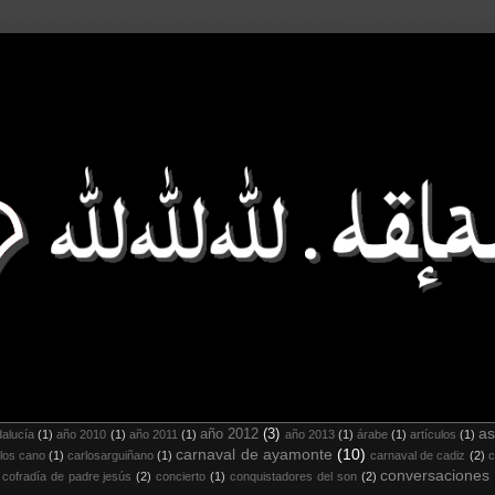
as
año 2012
(3)
alucía
(1)
año 2010
(1)
año 2011
(1)
año 2013
(1)
árabe
(1)
artículos
(1)
carnaval de ayamonte
(10)
los cano
(1)
carlosarguiñano
(1)
carnaval de cadiz
(2)
c
conversaciones
cofradía de padre jesús
(2)
concierto
(1)
conquistadores del son
(2)