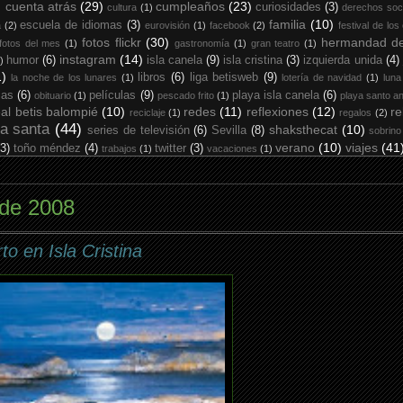
cuenta atrás
(29)
cumpleaños
(23)
curiosidades
(3)
cultura
(1)
derechos soc
familia
(10)
escuela de idiomas
(3)
a
(2)
eurovisión
(1)
facebook
(2)
festival de los
fotos flickr
(30)
hermandad de
fotos del mes
(1)
gastronomía
(1)
gran teatro
(1)
instagram
(14)
humor
(6)
isla canela
(9)
isla cristina
(3)
izquierda unida
(4)
)
1)
libros
(6)
liga betisweb
(9)
la noche de los lunares
(1)
lotería de navidad
(1)
luna
ias
(6)
películas
(9)
playa isla canela
(6)
obituario
(1)
pescado frito
(1)
playa santo an
eal betis balompié
(10)
redes
(11)
reflexiones
(12)
re
reciclaje
(1)
regalos
(2)
a santa
(44)
shaksthecat
(10)
series de televisión
(6)
Sevilla
(8)
sobrino
verano
(10)
viajes
(41
(3)
toño méndez
(4)
twitter
(3)
trabajos
(1)
vacaciones
(1)
 de 2008
o en Isla Cristina