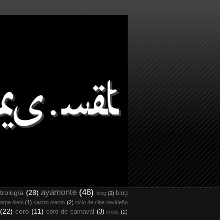
ayamonte
(48)
trología
(28)
blog
blog
(2)
arpe diem
(1)
castro marim
(2)
ciclo de cine navideño
(22)
coro
(11)
coro de carnaval
(3)
crisis
(2)