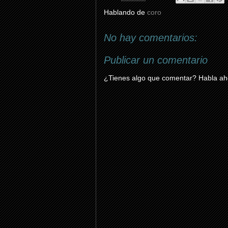
Hablando de
coro
No hay comentarios:
Publicar un comentario
¿Tienes algo que comentar? Habla aho