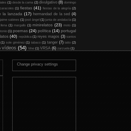
divulgativo
(8)
iales
(1)
desde la cama
(2)
domingo
fiestas
(41)
 caracoles
(1)
fiestas de la alegría
(2)
 la lanzada
(17)
hermandad de la sed
(4)
jaime sabines
(1)
josé ángel
(1)
junta de andalucía
(1)
minirelatos
(23)
 llena
(1)
margallo
(1)
moto
(1)
poemas
(24)
política
(14)
portugal
tonio
(1)
latos
(40)
reyes magos
(3)
república
(1)
santos
tanger
(7)
(1)
sole giménez
(1)
tabaco
(1)
tatto
(2)
vídeos
(54)
)
VRSA
(6)
Vine
(1)
zarzuela
(1)
Change privacy settings