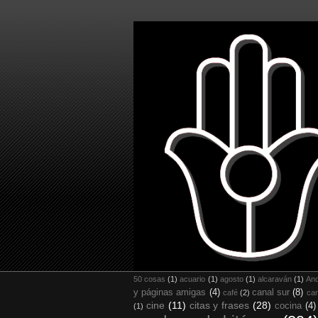
50 cosas
(1)
acuario
(1)
agosto
(1)
alcaraván
(1)
And
y páginas amigas
(4)
canal sur
(8)
café
(2)
car
cine
(11)
citas y frases
(28)
cocina
(4)
(1)