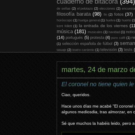
cuaderno de bitácora
(394)
de señas
(2)
el pelotazo
(2)
elecciones
(2)
encuest
filosofía barata
(98)
fotos
(37)
fin
(2)
horóscopo
(1)
huelga general
(1)
huelva
(1)
huerto
(1
la entrada de los viernes
(1
kent follett
(1)
música
(181)
notic
musicales
(1)
navidad
(1)
(14)
r
portugués
(5)
protesta
(4)
puro café
(1)
seman
selección española de fútbol
(3)
(1)
televisión
(3)
tests
tatuaje
(2)
teatro cardenio
(1)
martes, 24 de marzo d
El coronel no tiene quien le
Ciao, queridos.
Hace unos días me acabé "El coronel n
algunos mediosdia, tras almorzar, en 
Sé que muchos la habéis leido, pero a