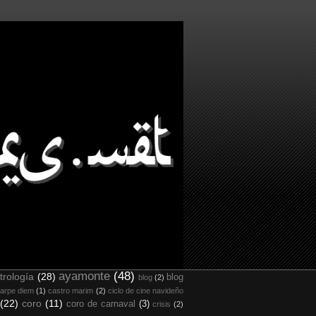
ayamonte
(48)
trología
(28)
blog
blog
(2)
arpe diem
(1)
castro marim
(2)
ciclo de cine navideño
(22)
coro
(11)
coro de carnaval
(3)
crisis
(2)