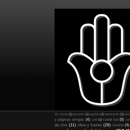
50 cosas
(1)
acuario
(1)
agosto
(1)
alcaraván
(1)
And
y páginas amigas
(4)
canal sur
(8)
café
(2)
car
cine
(11)
citas y frases
(28)
cocina
(4)
(1)