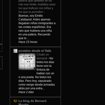
parece que también se ha
roto ese límite; malditos sean
los que trafican con niñas y
los que lo permiten
-
Buenas, soy Emilio
Calatayud. Antes apenas
llegaban niñas inmigrantes a
las costas españolas. Era
raro que hubiera una niña
en una patera. Recuerdo
que lo ...
Hace 15 horas
postales desde el Hafa
Chukri on
demand
-
No
todos los días
tiene uno la
fortuna de
hablar con un
o una poeta. No todos los
días. Pero hoy, vapuleado
como vengo desde jornadas
atrás por una extra...
Hace 2 días
Le blog de Bernard
Moutin