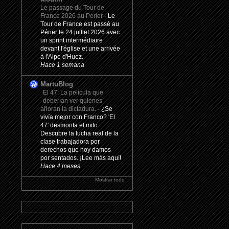
Le passage du Tour de
France 2026 au Perier
-
Le
Tour de France est passé au
Périer le 24 juillet 2026 avec
un sprint intermédiaire
devant l'église et une arrivée
à l'Alpe d'Huez.
Hace 1 semana
MartuBlog
El 47: La película que
deberían ver quienes
añoran la dictadura.
-
¿Se
vivía mejor con Franco? 'El
47' desmonta el mito.
Descubre la lucha real de la
clase trabajadora por
derechos que hoy damos
por sentados. ¡Lee más aquí!
Hace 4 meses
Mostrar todo