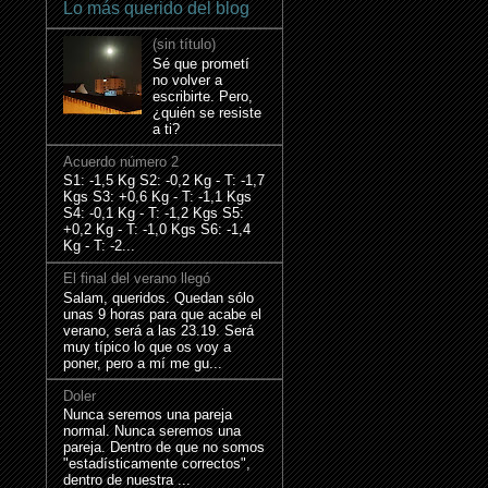
Lo más querido del blog
(sin título)
Sé que prometí
no volver a
escribirte. Pero,
¿quién se resiste
a ti?
Acuerdo número 2
S1: -1,5 Kg S2: -0,2 Kg - T: -1,7
Kgs S3: +0,6 Kg - T: -1,1 Kgs
S4: -0,1 Kg - T: -1,2 Kgs S5:
+0,2 Kg - T: -1,0 Kgs S6: -1,4
Kg - T: -2...
El final del verano llegó
Salam, queridos. Quedan sólo
unas 9 horas para que acabe el
verano, será a las 23.19. Será
muy típico lo que os voy a
poner, pero a mí me gu...
Doler
Nunca seremos una pareja
normal. Nunca seremos una
pareja. Dentro de que no somos
"estadísticamente correctos",
dentro de nuestra ...