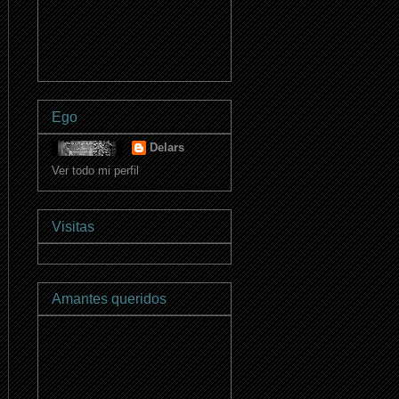
Ego
Delars
Ver todo mi perfil
Visitas
Amantes queridos