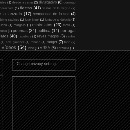
divulgativo
(8)
iales
(1)
desde la cama
(2)
domingo
fiestas
(41)
 caracoles
(1)
fiestas de la alegría
(2)
 la lanzada
(17)
hermandad de la sed
(4)
jaime sabines
(1)
josé ángel
(1)
junta de andalucía
(1)
minirelatos
(23)
 llena
(1)
margallo
(1)
moto
(1)
poemas
(24)
política
(14)
portugal
tonio
(1)
latos
(40)
reyes magos
(3)
república
(1)
santos
tanger
(7)
(1)
sole giménez
(1)
tabaco
(1)
tatto
(2)
vídeos
(54)
)
VRSA
(6)
Vine
(1)
zarzuela
(1)
Change privacy settings