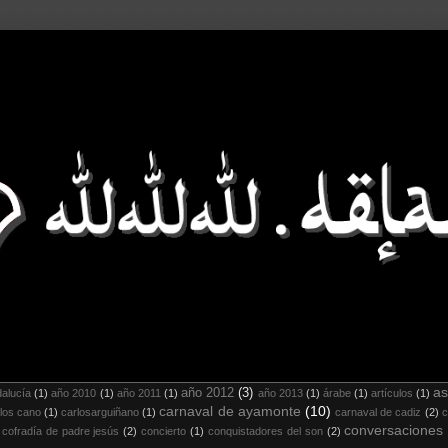
as
año 2012
(3)
alucía
(1)
año 2010
(1)
año 2011
(1)
año 2013
(1)
árabe
(1)
artículos
(1)
carnaval de ayamonte
(10)
los cano
(1)
carlosarguiñano
(1)
carnaval de cadiz
(2)
c
conversaciones
cofradía de padre jesús
(2)
concierto
(1)
conquistadores del son
(2)