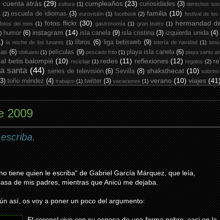
cuenta atrás
(29)
cumpleaños
(23)
curiosidades
(3)
cultura
(1)
derechos soc
familia
(10)
escuela de idiomas
(3)
a
(2)
eurovisión
(1)
facebook
(2)
festival de los
fotos flickr
(30)
hermandad de
fotos del mes
(1)
gastronomía
(1)
gran teatro
(1)
instagram
(14)
humor
(6)
isla canela
(9)
isla cristina
(3)
izquierda unida
(4)
)
1)
libros
(6)
liga betisweb
(9)
la noche de los lunares
(1)
lotería de navidad
(1)
luna
ias
(6)
películas
(9)
playa isla canela
(6)
obituario
(1)
pescado frito
(1)
playa santo an
eal betis balompié
(10)
redes
(11)
reflexiones
(12)
re
reciclaje
(1)
regalos
(2)
a santa
(44)
shaksthecat
(10)
series de televisión
(6)
Sevilla
(8)
sobrino
verano
(10)
viajes
(41
(3)
toño méndez
(4)
twitter
(3)
trabajos
(1)
vacaciones
(1)
e 2009
 escriba.
o tiene quien le escriba" de Gabriel García Márquez, que leía,
casa de mis padres, mientras que Anicú me dejaba.
ún así, os voy a poner un poco del argumento:
El coronel vive con su esposa de una forma pobre, casi en la