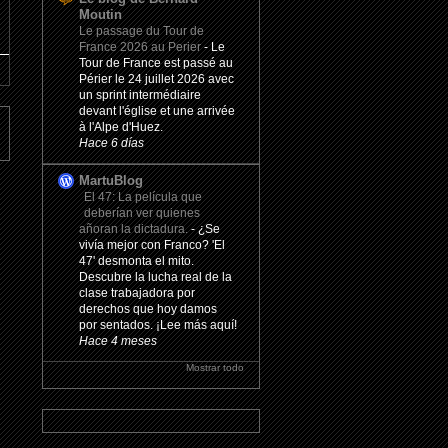
Moutin
Le passage du Tour de
France 2026 au Perier
-
Le
Tour de France est passé au
Périer le 24 juillet 2026 avec
un sprint intermédiaire
devant l'église et une arrivée
à l'Alpe d'Huez.
Hace 6 días
MartuBlog
El 47: La película que
deberían ver quienes
añoran la dictadura.
-
¿Se
vivía mejor con Franco? 'El
47' desmonta el mito.
Descubre la lucha real de la
clase trabajadora por
derechos que hoy damos
por sentados. ¡Lee más aquí!
Hace 4 meses
Mostrar todo