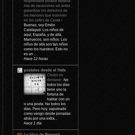
responsable político debería
irse de vacaciones sin antes
garantizar los derechos de
los menores que malviven
en las calles de Ceuta
-
Buenas, soy Emilio
Calatayud. Los niños de
aquí, España, y de allá,
Marruecos, son niños. Los
niños de allá son tan niños
como los nuestros. Esto no
es un ...
Hace 12 horas
postales desde el Hafa
Chukri on
demand
-
No
todos los días
tiene uno la
fortuna de
hablar con un
o una poeta. No todos los
días. Pero hoy, vapuleado
como vengo desde jornadas
atrás por una extra...
Hace 1 día
Le blog de Bernard