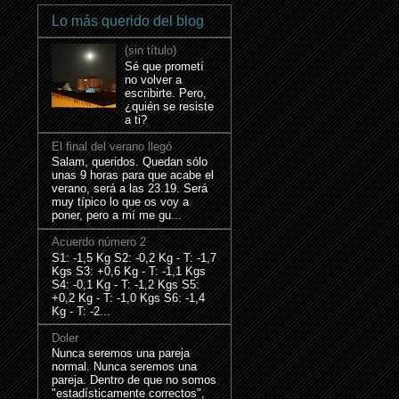
Lo más querido del blog
(sin título)
Sé que prometí
no volver a
escribirte. Pero,
¿quién se resiste
a ti?
El final del verano llegó
Salam, queridos. Quedan sólo
unas 9 horas para que acabe el
verano, será a las 23.19. Será
muy típico lo que os voy a
poner, pero a mí me gu...
Acuerdo número 2
S1: -1,5 Kg S2: -0,2 Kg - T: -1,7
Kgs S3: +0,6 Kg - T: -1,1 Kgs
S4: -0,1 Kg - T: -1,2 Kgs S5:
+0,2 Kg - T: -1,0 Kgs S6: -1,4
Kg - T: -2...
Doler
Nunca seremos una pareja
normal. Nunca seremos una
pareja. Dentro de que no somos
"estadísticamente correctos",