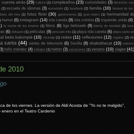
cuenta atrás
(29)
cumpleaños
(23)
curiosidades
(3)
cultura
(1)
derechos soc
familia
(10)
escuela de idiomas
(3)
a
(2)
eurovisión
(1)
facebook
(2)
festival de los
fotos flickr
(30)
hermandad de
fotos del mes
(1)
gastronomía
(1)
gran teatro
(1)
instagram
(14)
humor
(6)
isla canela
(9)
isla cristina
(3)
izquierda unida
(4)
)
1)
libros
(6)
liga betisweb
(9)
la noche de los lunares
(1)
lotería de navidad
(1)
luna
ias
(6)
películas
(9)
playa isla canela
(6)
obituario
(1)
pescado frito
(1)
playa santo an
eal betis balompié
(10)
redes
(11)
reflexiones
(12)
re
reciclaje
(1)
regalos
(2)
a santa
(44)
shaksthecat
(10)
series de televisión
(6)
Sevilla
(8)
sobrino
verano
(10)
viajes
(41
(3)
toño méndez
(4)
twitter
(3)
trabajos
(1)
vacaciones
(1)
 de 2010
igo
ca de los viernes. La versión de Aldi Acosta de "Yo no te malgido",
 enero en el Teatro Cardenio