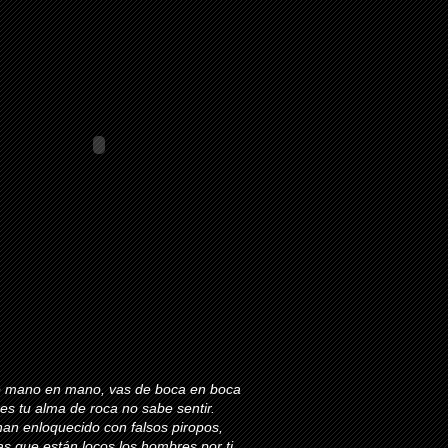
 mano en mano, vas de boca en boca
es tu alma de roca no sabe sentir.
han enloquecido con falsos piropos,
s que están locos los hombres por ti.