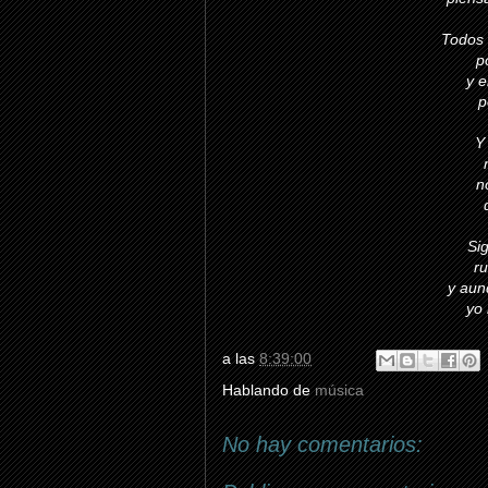
Todos 
p
y e
p
Y
n
Sig
r
y aun
yo
a las
8:39:00
Hablando de
música
No hay comentarios: