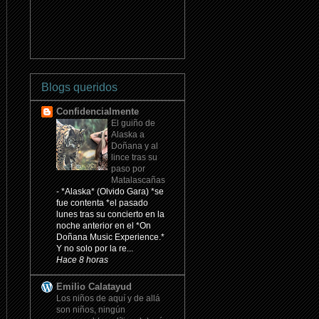
Blogs queridos
Confidencialmente
El guiño de
Alaska a
Doñana y al
lince tras su
paso por
Matalascañas
-
*Alaska* (Olvido Gara) *se
fue contenta *el pasado
lunes tras su concierto en la
noche anterior en el *On
Doñana Music Experience.*
Y no solo por la re...
Hace 8 horas
Emilio Calatayud
Los niños de aquí y de allá
son niños, ningún