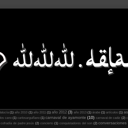
as
año 2012
(3)
alucía
(1)
año 2010
(1)
año 2011
(1)
año 2013
(1)
árabe
(1)
artículos
(1)
carnaval de ayamonte
(10)
los cano
(1)
carlosarguiñano
(1)
carnaval de cadiz
(2)
c
conversaciones
cofradía de padre jesús
(2)
concierto
(1)
conquistadores del son
(2)