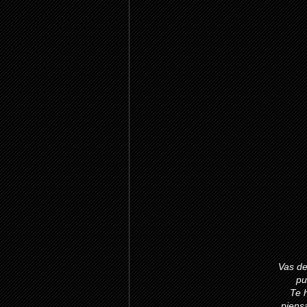
Vas de
pu
Te 
piensa