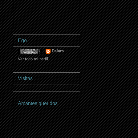
Ego
Delars
Ver todo mi perfil
Visitas
Amantes queridos