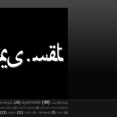
ayamonte
(48)
trología
(28)
blog
blog
(2)
arpe diem
(1)
castro marim
(2)
ciclo de cine navideño
(22)
coro
(11)
coro de carnaval
(3)
crisis
(2)