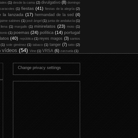
divulgativo
(8)
iales
(1)
desde la cama
(2)
domingo
fiestas
(41)
 caracoles
(1)
fiestas de la alegría
(2)
 la lanzada
(17)
hermandad de la sed
(4)
jaime sabines
(1)
josé ángel
(1)
junta de andalucía
(1)
minirelatos
(23)
 llena
(1)
margallo
(1)
moto
(1)
poemas
(24)
política
(14)
portugal
tonio
(1)
latos
(40)
reyes magos
(3)
república
(1)
santos
tanger
(7)
(1)
sole giménez
(1)
tabaco
(1)
tatto
(2)
vídeos
(54)
)
VRSA
(6)
Vine
(1)
zarzuela
(1)
Change privacy settings