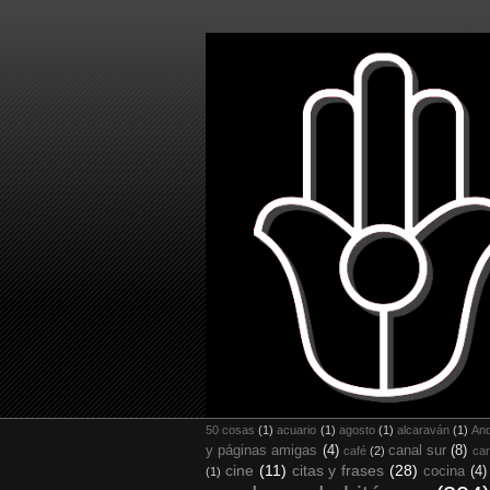
50 cosas
(1)
acuario
(1)
agosto
(1)
alcaraván
(1)
And
y páginas amigas
(4)
canal sur
(8)
café
(2)
car
cine
(11)
citas y frases
(28)
cocina
(4)
(1)