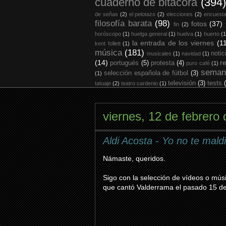
cuaderno de bitácora
(394)
de señas
(2)
el pelotazo
(2)
elecciones
(2)
encuest
filosofía barata
(98)
fotos
(37)
fin
(2)
horóscopo
(1)
huelga general
(1)
huelva
(1)
huerto
(1
la entrada de los viernes
(1
kent follett
(1)
música
(181)
notic
musicales
(1)
navidad
(1)
(14)
r
portugués
(5)
protesta
(4)
puro café
(1)
seman
selección española de fútbol
(3)
(1)
televisión
(3)
tests
tatuaje
(2)
teatro cardenio
(1)
viernes, 12 de febrero
Aldi Acosta - Yo no te mald
Námaste, queridos.
Sigo con la selección de vídeos o músi
que cantó Valderrama el pasado 15 de