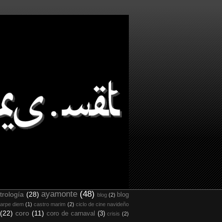
ayamonte
(48)
trología
(28)
blog
blog
(2)
arpe diem
(1)
castro marim
(2)
ciclo de cine navideño
(22)
coro
(11)
coro de carnaval
(3)
crisis
(2)