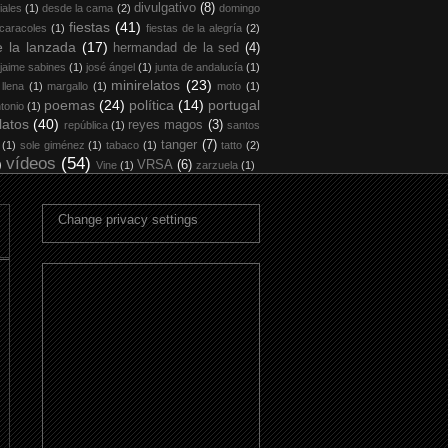
divulgativo
(8)
iales
(1)
desde la cama
(2)
domingo
fiestas
(41)
 caracoles
(1)
fiestas de la alegría
(2)
 la lanzada
(17)
hermandad de la sed
(4)
jaime sabines
(1)
josé ángel
(1)
junta de andalucía
(1)
minirelatos
(23)
 llena
(1)
margallo
(1)
moto
(1)
poemas
(24)
política
(14)
portugal
tonio
(1)
latos
(40)
reyes magos
(3)
república
(1)
santos
tanger
(7)
(1)
sole giménez
(1)
tabaco
(1)
tatto
(2)
vídeos
(54)
)
VRSA
(6)
Vine
(1)
zarzuela
(1)
Change privacy settings