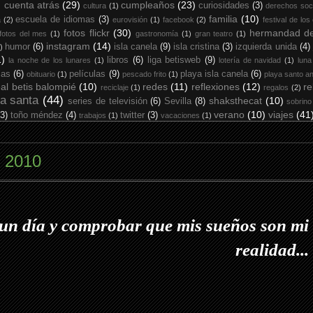
cuenta atrás
(29)
cumpleaños
(23)
curiosidades
(3)
cultura
(1)
derechos soc
familia
(10)
escuela de idiomas
(3)
a
(2)
eurovisión
(1)
facebook
(2)
festival de los
fotos flickr
(30)
hermandad de
fotos del mes
(1)
gastronomía
(1)
gran teatro
(1)
instagram
(14)
humor
(6)
isla canela
(9)
isla cristina
(3)
izquierda unida
(4)
)
1)
libros
(6)
liga betisweb
(9)
la noche de los lunares
(1)
lotería de navidad
(1)
luna
ias
(6)
películas
(9)
playa isla canela
(6)
obituario
(1)
pescado frito
(1)
playa santo an
eal betis balompié
(10)
redes
(11)
reflexiones
(12)
re
reciclaje
(1)
regalos
(2)
a santa
(44)
shaksthecat
(10)
series de televisión
(6)
Sevilla
(8)
sobrino
verano
(10)
viajes
(41
(3)
toño méndez
(4)
twitter
(3)
trabajos
(1)
vacaciones
(1)
e 2010
un día y comprobar que mis sueños son mi
realidad...