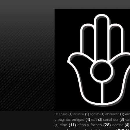
50 cosas
(1)
acuario
(1)
agosto
(1)
alcaraván
(1)
And
y páginas amigas
(4)
canal sur
(8)
café
(2)
car
cine
(11)
citas y frases
(28)
cocina
(4)
(1)