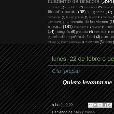
cuaderno de bitácora
(394)
de señas
(2)
el pelotazo
(2)
elecciones
(2)
encuest
filosofía barata
(98)
fotos
(37)
fin
(2)
horóscopo
(1)
huelga general
(1)
huelva
(1)
huerto
(1
la entrada de los viernes
(1
kent follett
(1)
música
(181)
notic
musicales
(1)
navidad
(1)
(14)
r
portugués
(5)
protesta
(4)
puro café
(1)
seman
selección española de fútbol
(3)
(1)
televisión
(3)
tests
tatuaje
(2)
teatro cardenio
(1)
lunes, 22 de febrero d
Cita (propia)
Quiero levantarme 
a las
9:40:00
Hablando de
citas y frases