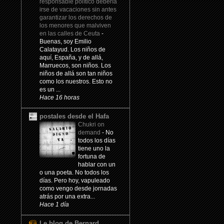
responsable político debería
irse de vacaciones sin antes
garantizar los derechos de
los menores que malviven
en las calles de Ceuta
-
Buenas, soy Emilio
Calatayud. Los niños de
aquí, España, y de allá,
Marruecos, son niños. Los
niños de allá son tan niños
como los nuestros. Esto no
es un ...
Hace 16 horas
postales desde el Hafa
Chukri on
demand
-
No
todos los días
tiene uno la
fortuna de
hablar con un
o una poeta. No todos los
días. Pero hoy, vapuleado
como vengo desde jornadas
atrás por una extra...
Hace 1 día
Le blog de Bernard