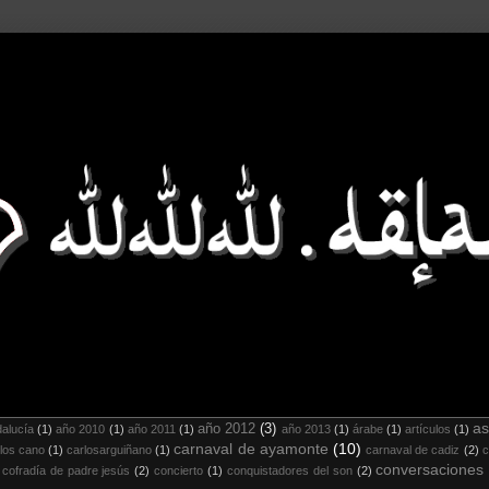
as
año 2012
(3)
alucía
(1)
año 2010
(1)
año 2011
(1)
año 2013
(1)
árabe
(1)
artículos
(1)
carnaval de ayamonte
(10)
los cano
(1)
carlosarguiñano
(1)
carnaval de cadiz
(2)
c
conversaciones
cofradía de padre jesús
(2)
concierto
(1)
conquistadores del son
(2)