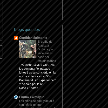
Blogs queridos
Confidencialmente
El guiño de
Alaska a
Doñana y al
lince tras su
paso por
Matalascañas
-
*Alaska* (Olvido Gara) *se
fue contenta *el pasado
lunes tras su concierto en la
noche anterior en el *On
Doñana Music Experience.*
Y no solo por la re...
Hace 11 horas
Emilio Calatayud
Los niños de aquí y de allá
son niños, ningún