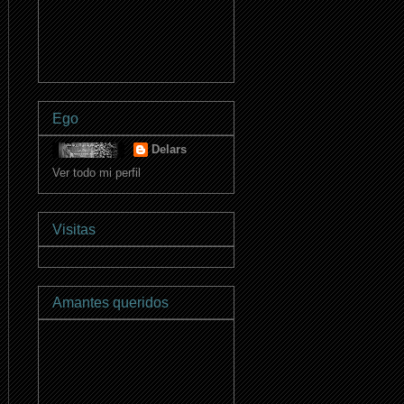
Ego
Delars
Ver todo mi perfil
Visitas
Amantes queridos