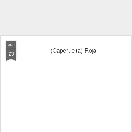
JUL
(Caperucita) Roja
23