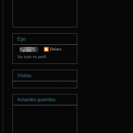
Ego
Delars
Ver todo mi perfil
Visitas
Amantes queridos