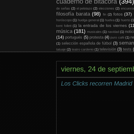
cuaderno de bitácora
(394)
de señas
(2)
el pelotazo
(2)
elecciones
(2)
encuest
filosofía barata
(98)
fotos
(37)
fin
(2)
horóscopo
(1)
huelga general
(1)
huelva
(1)
huerto
(1
la entrada de los viernes
(1
kent follett
(1)
música
(181)
notic
musicales
(1)
navidad
(1)
(14)
r
portugués
(5)
protesta
(4)
puro café
(1)
seman
selección española de fútbol
(3)
(1)
televisión
(3)
tests
tatuaje
(2)
teatro cardenio
(1)
viernes, 24 de septiem
Los Clicks recorren Madrid 