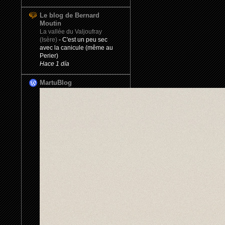
Le blog de Bernard
Moutin
La vallée du Valjoufray
(Isère)
-
C'est un peu sec
avec la canicule (même au
Perier)
Hace 1 día
MartuBlog