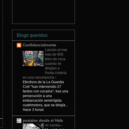
Blogs queridos
Confidencialmente
Lanzan al mar
más de 800
kilos de coca
cuando se
dirigían a
Punta Umbría
en una narcolancha
-
Efectivos de la La Guardia
Civil *han intervenido 27
fardos con cocaína*, tras una
persecución a una
embarcación semirrígida
cuatrimotora, que se dirigía...
Hace 3 horas
postales desde el Hafa
mi zamba
-