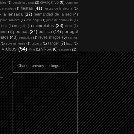
divulgativo
(8)
iales
(1)
desde la cama
(2)
domingo
fiestas
(41)
 caracoles
(1)
fiestas de la alegría
(2)
 la lanzada
(17)
hermandad de la sed
(4)
jaime sabines
(1)
josé ángel
(1)
junta de andalucía
(1)
minirelatos
(23)
 llena
(1)
margallo
(1)
moto
(1)
poemas
(24)
política
(14)
portugal
tonio
(1)
latos
(40)
reyes magos
(3)
república
(1)
santos
tanger
(7)
(1)
sole giménez
(1)
tabaco
(1)
tatto
(2)
vídeos
(54)
)
VRSA
(6)
Vine
(1)
zarzuela
(1)
Change privacy settings