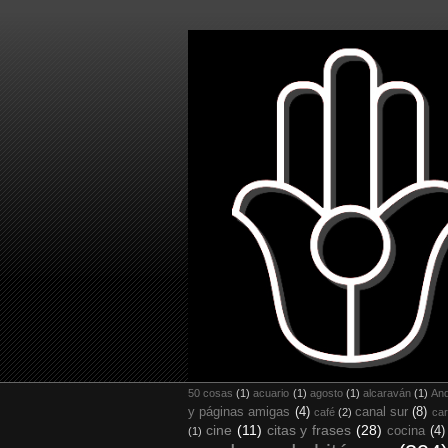
50 cosas
(1)
acuario
(1)
agosto
(1)
alcaraván
(1)
And
y páginas amigas
(4)
canal sur
(8)
café
(2)
car
cine
(11)
citas y frases
(28)
cocina
(4)
(1)