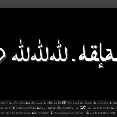
as
año 2012
(3)
alucía
(1)
año 2010
(1)
año 2011
(1)
año 2013
(1)
árabe
(1)
artículos
(1)
carnaval de ayamonte
(10)
los cano
(1)
carlosarguiñano
(1)
carnaval de cadiz
(2)
c
conversaciones
cofradía de padre jesús
(2)
concierto
(1)
conquistadores del son
(2)