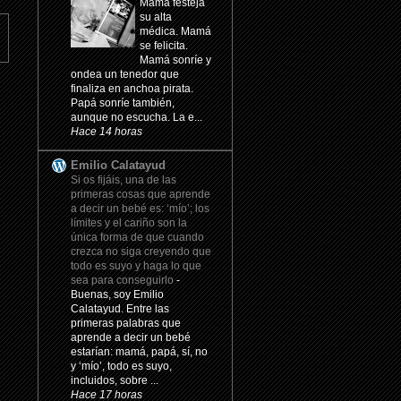
Mamá festeja
su alta
médica. Mamá
se felicita.
Mamá sonríe y
ondea un tenedor que
finaliza en anchoa pirata.
Papá sonríe también,
aunque no escucha. La e...
Hace 14 horas
Emilio Calatayud
Si os fijáis, una de las
primeras cosas que aprende
a decir un bebé es: ‘mío’; los
límites y el cariño son la
única forma de que cuando
crezca no siga creyendo que
todo es suyo y haga lo que
sea para conseguirlo
-
Buenas, soy Emilio
Calatayud. Entre las
primeras palabras que
aprende a decir un bebé
estarían: mamá, papá, sí, no
y ‘mío’, todo es suyo,
incluidos, sobre ...
Hace 17 horas