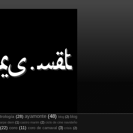
ayamonte
(48)
trología
(28)
blog
blog
(2)
arpe diem
(1)
castro marim
(2)
ciclo de cine navideño
(22)
coro
(11)
coro de carnaval
(3)
crisis
(2)