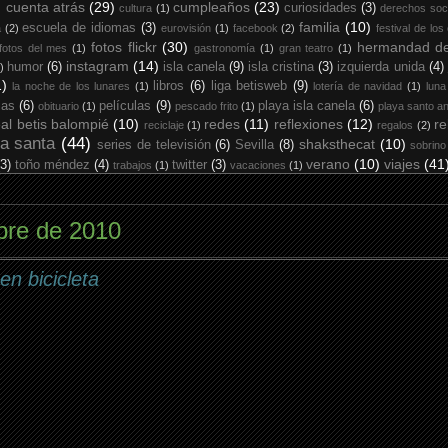
cuenta atrás
(29)
cumpleaños
(23)
curiosidades
(3)
cultura
(1)
derechos soc
familia
(10)
escuela de idiomas
(3)
a
(2)
eurovisión
(1)
facebook
(2)
festival de los
fotos flickr
(30)
hermandad de
fotos del mes
(1)
gastronomía
(1)
gran teatro
(1)
instagram
(14)
humor
(6)
isla canela
(9)
isla cristina
(3)
izquierda unida
(4)
)
1)
libros
(6)
liga betisweb
(9)
la noche de los lunares
(1)
lotería de navidad
(1)
luna
ias
(6)
películas
(9)
playa isla canela
(6)
obituario
(1)
pescado frito
(1)
playa santo an
eal betis balompié
(10)
redes
(11)
reflexiones
(12)
re
reciclaje
(1)
regalos
(2)
a santa
(44)
shaksthecat
(10)
series de televisión
(6)
Sevilla
(8)
sobrino
verano
(10)
viajes
(41
(3)
toño méndez
(4)
twitter
(3)
trabajos
(1)
vacaciones
(1)
bre de 2010
en bicicleta