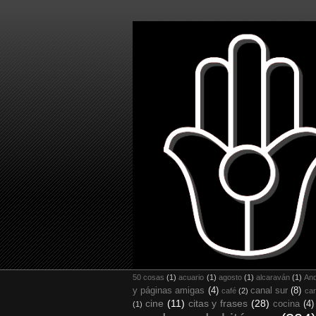
50 cosas
(1)
acuario
(1)
agosto
(1)
alcaraván
(1)
And
y páginas amigas
(4)
canal sur
(8)
café
(2)
car
cine
(11)
citas y frases
(28)
cocina
(4)
(1)