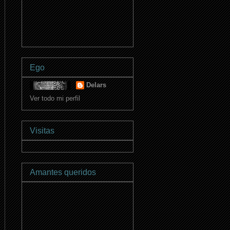
Ego
Delars
Ver todo mi perfil
Visitas
Amantes queridos