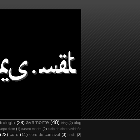
ayamonte
(48)
trología
(28)
blog
blog
(2)
arpe diem
(1)
castro marim
(2)
ciclo de cine navideño
(22)
coro
(11)
coro de carnaval
(3)
crisis
(2)