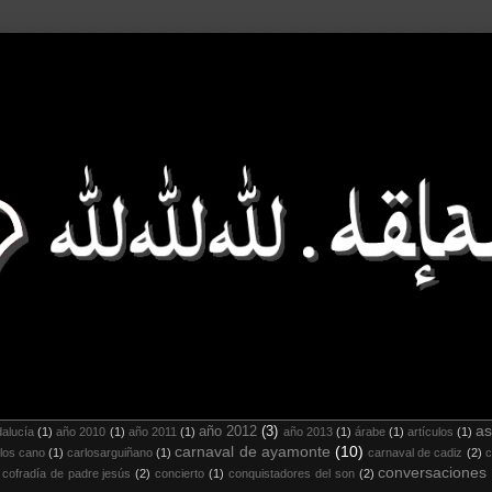
as
año 2012
(3)
alucía
(1)
año 2010
(1)
año 2011
(1)
año 2013
(1)
árabe
(1)
artículos
(1)
carnaval de ayamonte
(10)
los cano
(1)
carlosarguiñano
(1)
carnaval de cadiz
(2)
c
conversaciones
cofradía de padre jesús
(2)
concierto
(1)
conquistadores del son
(2)