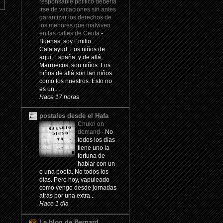
responsable político debería
irse de vacaciones sin antes
garantizar los derechos de
los menores que malviven
en las calles de Ceuta
-
Buenas, soy Emilio
Calatayud. Los niños de
aquí, España, y de allá,
Marruecos, son niños. Los
niños de allá son tan niños
como los nuestros. Esto no
es un ...
Hace 17 horas
postales desde el Hafa
Chukri on
demand
-
No
todos los días
tiene uno la
fortuna de
hablar con un
o una poeta. No todos los
días. Pero hoy, vapuleado
como vengo desde jornadas
atrás por una extra...
Hace 1 día
Le blog de Bernard