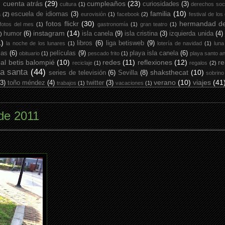
cuenta atrás
(29)
cumpleaños
(23)
curiosidades
(3)
cultura
(1)
derechos soc
familia
(10)
escuela de idiomas
(3)
a
(2)
eurovisión
(1)
facebook
(2)
festival de los
fotos flickr
(30)
hermandad de
fotos del mes
(1)
gastronomía
(1)
gran teatro
(1)
instagram
(14)
humor
(6)
isla canela
(9)
isla cristina
(3)
izquierda unida
(4)
)
1)
libros
(6)
liga betisweb
(9)
la noche de los lunares
(1)
lotería de navidad
(1)
luna
ias
(6)
películas
(9)
playa isla canela
(6)
obituario
(1)
pescado frito
(1)
playa santo an
eal betis balompié
(10)
redes
(11)
reflexiones
(12)
re
reciclaje
(1)
regalos
(2)
a santa
(44)
shaksthecat
(10)
series de televisión
(6)
Sevilla
(8)
sobrino
verano
(10)
viajes
(41
(3)
toño méndez
(4)
twitter
(3)
trabajos
(1)
vacaciones
(1)
 de 2011