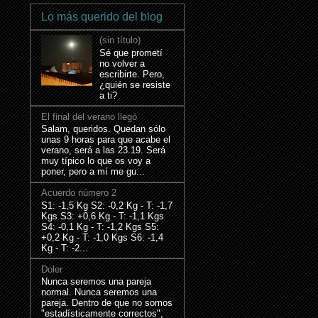
Lo más querido del blog
(sin título)
Sé que prometí
no volver a
escribirte. Pero,
¿quién se resiste
a ti?
El final del verano llegó
Salam, queridos. Quedan sólo
unas 9 horas para que acabe el
verano, será a las 23.19. Será
muy típico lo que os voy a
poner, pero a mí me gu...
Acuerdo número 2
S1: -1,5 Kg S2: -0,2 Kg - T: -1,7
Kgs S3: +0,6 Kg - T: -1,1 Kgs
S4: -0,1 Kg - T: -1,2 Kgs S5:
+0,2 Kg - T: -1,0 Kgs S6: -1,4
Kg - T: -2...
Doler
Nunca seremos una pareja
normal. Nunca seremos una
pareja. Dentro de que no somos
"estadísticamente correctos",