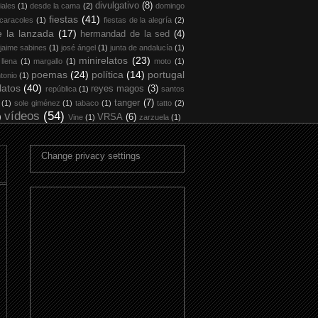
divulgativo
(8)
iales
(1)
desde la cama
(2)
domingo
fiestas
(41)
 caracoles
(1)
fiestas de la alegría
(2)
 la lanzada
(17)
hermandad de la sed
(4)
jaime sabines
(1)
josé ángel
(1)
junta de andalucía
(1)
minirelatos
(23)
 llena
(1)
margallo
(1)
moto
(1)
poemas
(24)
política
(14)
portugal
tonio
(1)
latos
(40)
reyes magos
(3)
república
(1)
santos
tanger
(7)
(1)
sole giménez
(1)
tabaco
(1)
tatto
(2)
vídeos
(54)
)
VRSA
(6)
Vine
(1)
zarzuela
(1)
Change privacy settings