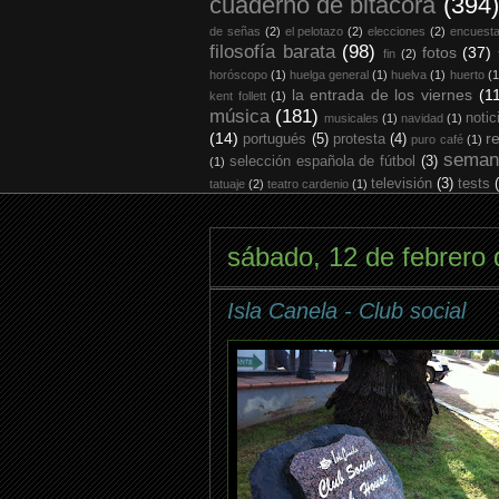
cuaderno de bitácora
(394)
de señas
(2)
el pelotazo
(2)
elecciones
(2)
encuest
filosofía barata
(98)
fotos
(37)
fin
(2)
horóscopo
(1)
huelga general
(1)
huelva
(1)
huerto
(1
la entrada de los viernes
(1
kent follett
(1)
música
(181)
notic
musicales
(1)
navidad
(1)
(14)
r
portugués
(5)
protesta
(4)
puro café
(1)
seman
selección española de fútbol
(3)
(1)
televisión
(3)
tests
tatuaje
(2)
teatro cardenio
(1)
sábado, 12 de febrero
Isla Canela - Club social