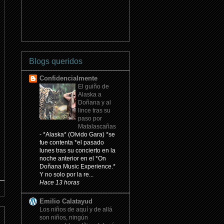
Blogs queridos
Confidencialmente
El guiño de
Alaska a
Doñana y al
lince tras su
paso por
Matalascañas
-
*Alaska* (Olvido Gara) *se
fue contenta *el pasado
lunes tras su concierto en la
noche anterior en el *On
Doñana Music Experience.*
Y no solo por la re...
Hace 13 horas
Emilio Calatayud
Los niños de aquí y de allá
son niños, ningún