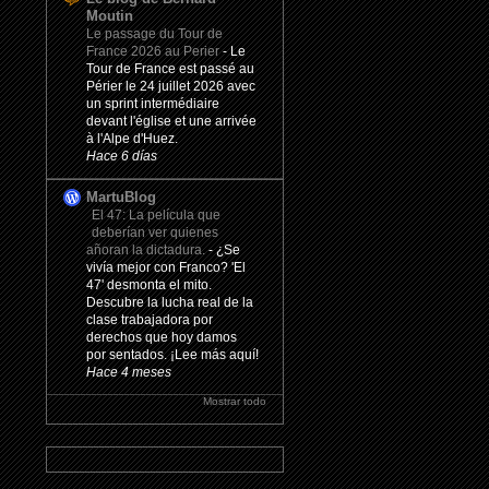
Moutin
Le passage du Tour de
France 2026 au Perier
-
Le
Tour de France est passé au
Périer le 24 juillet 2026 avec
un sprint intermédiaire
devant l'église et une arrivée
à l'Alpe d'Huez.
Hace 6 días
MartuBlog
El 47: La película que
deberían ver quienes
añoran la dictadura.
-
¿Se
vivía mejor con Franco? 'El
47' desmonta el mito.
Descubre la lucha real de la
clase trabajadora por
derechos que hoy damos
por sentados. ¡Lee más aquí!
Hace 4 meses
Mostrar todo