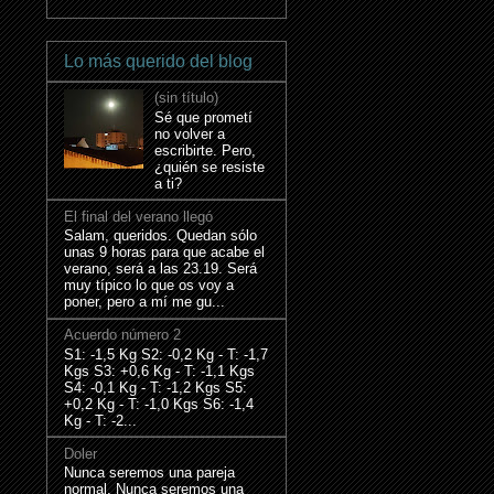
Lo más querido del blog
(sin título)
Sé que prometí
no volver a
escribirte. Pero,
¿quién se resiste
a ti?
El final del verano llegó
Salam, queridos. Quedan sólo
unas 9 horas para que acabe el
verano, será a las 23.19. Será
muy típico lo que os voy a
poner, pero a mí me gu...
Acuerdo número 2
S1: -1,5 Kg S2: -0,2 Kg - T: -1,7
Kgs S3: +0,6 Kg - T: -1,1 Kgs
S4: -0,1 Kg - T: -1,2 Kgs S5:
+0,2 Kg - T: -1,0 Kgs S6: -1,4
Kg - T: -2...
Doler
Nunca seremos una pareja
normal. Nunca seremos una