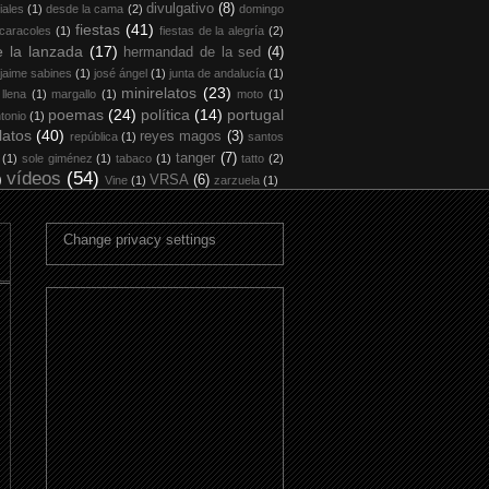
divulgativo
(8)
iales
(1)
desde la cama
(2)
domingo
fiestas
(41)
 caracoles
(1)
fiestas de la alegría
(2)
 la lanzada
(17)
hermandad de la sed
(4)
jaime sabines
(1)
josé ángel
(1)
junta de andalucía
(1)
minirelatos
(23)
 llena
(1)
margallo
(1)
moto
(1)
poemas
(24)
política
(14)
portugal
tonio
(1)
latos
(40)
reyes magos
(3)
república
(1)
santos
tanger
(7)
(1)
sole giménez
(1)
tabaco
(1)
tatto
(2)
vídeos
(54)
)
VRSA
(6)
Vine
(1)
zarzuela
(1)
Change privacy settings