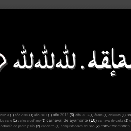
as
año 2012
(3)
alucía
(1)
año 2010
(1)
año 2011
(1)
año 2013
(1)
árabe
(1)
artículos
(1)
carnaval de ayamonte
(10)
los cano
(1)
carlosarguiñano
(1)
carnaval de cadiz
(2)
c
conversaciones
cofradía de padre jesús
(2)
concierto
(1)
conquistadores del son
(2)