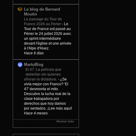
Le blog de Bernard
Moutin
Le passage du Tour de
France 2026 au Perier
-
Le
Tour de France est passé au
Périer le 24 juillet 2026 avec
un sprint intermédiaire
devant l'église et une arrivée
à l'Alpe d'Huez.
Hace 6 días
MartuBlog
El 47: La película que
deberían ver quienes
añoran la dictadura.
-
¿Se
vivía mejor con Franco? 'El
47' desmonta el mito.
Descubre la lucha real de la
clase trabajadora por
derechos que hoy damos
por sentados. ¡Lee más aquí!
Hace 4 meses
Mostrar todo