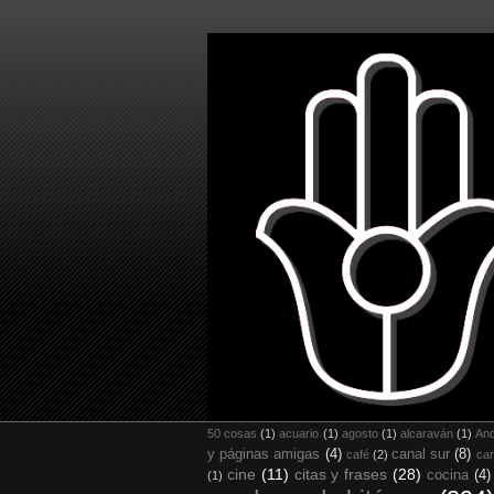
50 cosas
(1)
acuario
(1)
agosto
(1)
alcaraván
(1)
And
y páginas amigas
(4)
canal sur
(8)
café
(2)
car
cine
(11)
citas y frases
(28)
cocina
(4)
(1)