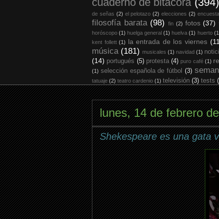
cuaderno de bitácora
(394)
de señas
(2)
el pelotazo
(2)
elecciones
(2)
encuest
filosofía barata
(98)
fotos
(37)
fin
(2)
horóscopo
(1)
huelga general
(1)
huelva
(1)
huerto
(1
la entrada de los viernes
(1
kent follett
(1)
música
(181)
notic
musicales
(1)
navidad
(1)
(14)
r
portugués
(5)
protesta
(4)
puro café
(1)
seman
selección española de fútbol
(3)
(1)
televisión
(3)
tests
tatuaje
(2)
teatro cardenio
(1)
lunes, 14 de febrero d
Shekespeare es una gata 