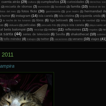
cuenta atrás
(29)
cumpleaños
(23)
curiosidades
(3)
cultura
(1)
derechos soc
familia
(10)
escuela de idiomas
(3)
a
(2)
eurovisión
(1)
facebook
(2)
festival de los
fotos flickr
(30)
hermandad de
fotos del mes
(1)
gastronomía
(1)
gran teatro
(1)
instagram
(14)
humor
(6)
isla canela
(9)
isla cristina
(3)
izquierda unida
(4)
)
1)
libros
(6)
liga betisweb
(9)
la noche de los lunares
(1)
lotería de navidad
(1)
luna
ias
(6)
películas
(9)
playa isla canela
(6)
obituario
(1)
pescado frito
(1)
playa santo an
eal betis balompié
(10)
redes
(11)
reflexiones
(12)
re
reciclaje
(1)
regalos
(2)
a santa
(44)
shaksthecat
(10)
series de televisión
(6)
Sevilla
(8)
sobrino
verano
(10)
viajes
(41
(3)
toño méndez
(4)
twitter
(3)
trabajos
(1)
vacaciones
(1)
e 2011
vampira