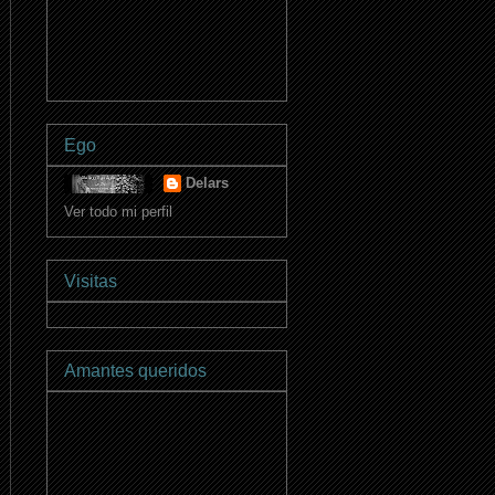
Ego
Delars
Ver todo mi perfil
Visitas
Amantes queridos