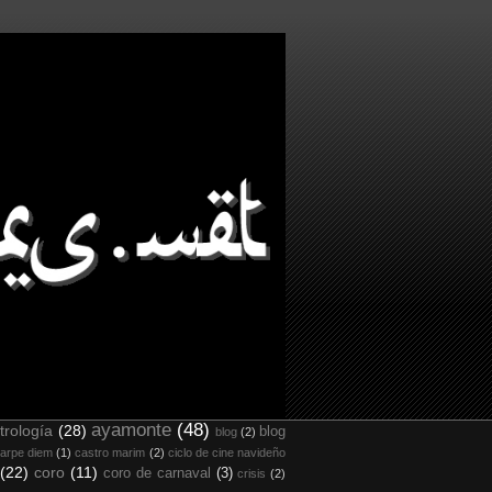
ayamonte
(48)
trología
(28)
blog
blog
(2)
arpe diem
(1)
castro marim
(2)
ciclo de cine navideño
(22)
coro
(11)
coro de carnaval
(3)
crisis
(2)