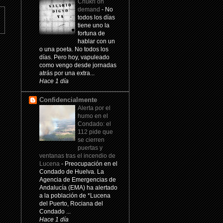
Chukri on
demand
-
No
todos los días
tiene uno la
fortuna de
hablar con un
o una poeta. No todos los
días. Pero hoy, vapuleado
como vengo desde jornadas
atrás por una extra...
Hace 1 día
Confidencialmente
Alerta por el
humo en el
Condado: el
112 pide que
se cierren
puertas y
ventanas tras el incendio de
Lucena
-
Preocupación en el
Condado de Huelva. La
Agencia de Emergencias de
Andalucía (EMA) ha alertado
a la población de *Lucena
del Puerto, Rociana del
Condado ...
Hace 1 día