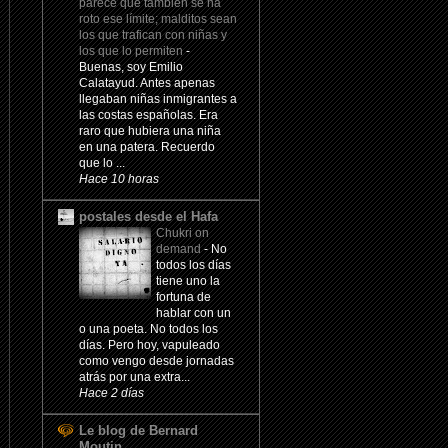
parece que también se ha
roto ese límite; malditos sean
los que trafican con niñas y
los que lo permiten
-
Buenas, soy Emilio
Calatayud. Antes apenas
llegaban niñas inmigrantes a
las costas españolas. Era
raro que hubiera una niña
en una patera. Recuerdo
que lo ...
Hace 10 horas
postales desde el Hafa
Chukri on
demand
-
No
todos los días
tiene uno la
fortuna de
hablar con un
o una poeta. No todos los
días. Pero hoy, vapuleado
como vengo desde jornadas
atrás por una extra...
Hace 2 días
Le blog de Bernard
Moutin