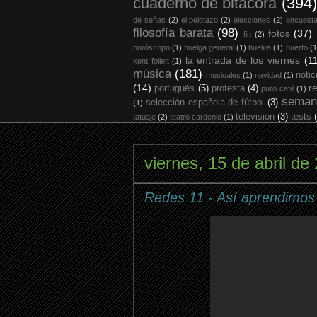
cuaderno de bitácora
(394)
de señas
(2)
el pelotazo
(2)
elecciones
(2)
encuest
filosofía barata
(98)
fotos
(37)
fin
(2)
horóscopo
(1)
huelga general
(1)
huelva
(1)
huerto
(1
la entrada de los viernes
(1
kent follett
(1)
música
(181)
notic
musicales
(1)
navidad
(1)
(14)
r
portugués
(5)
protesta
(4)
puro café
(1)
seman
selección española de fútbol
(3)
(1)
televisión
(3)
tests
tatuaje
(2)
teatro cardenio
(1)
viernes, 15 de abril de
Redes 11 - Así aprendimos