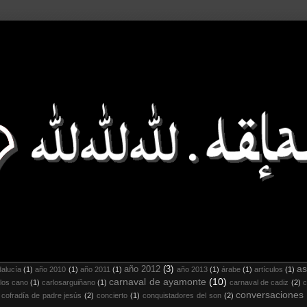
as
año 2012
(3)
alucía
(1)
año 2010
(1)
año 2011
(1)
año 2013
(1)
árabe
(1)
artículos
(1)
carnaval de ayamonte
(10)
los cano
(1)
carlosarguiñano
(1)
carnaval de cadiz
(2)
c
conversaciones
cofradía de padre jesús
(2)
concierto
(1)
conquistadores del son
(2)