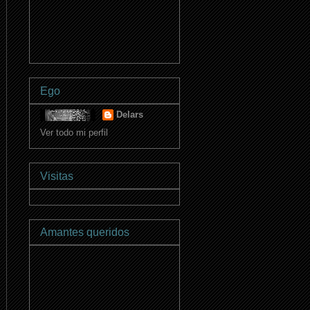
Ego
Delars
Ver todo mi perfil
Visitas
Amantes queridos