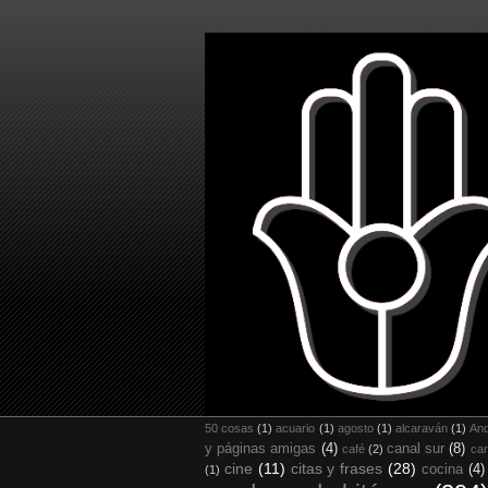
50 cosas
(1)
acuario
(1)
agosto
(1)
alcaraván
(1)
And
y páginas amigas
(4)
canal sur
(8)
café
(2)
car
cine
(11)
citas y frases
(28)
cocina
(4)
(1)