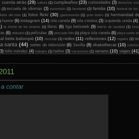
cuenta atrás
(29)
cumpleaños
(23)
curiosidades
(3)
cultura
(1)
derechos soc
familia
(10)
escuela de idiomas
(3)
a
(2)
eurovisión
(1)
facebook
(2)
festival de los
fotos flickr
(30)
hermandad de
fotos del mes
(1)
gastronomía
(1)
gran teatro
(1)
instagram
(14)
humor
(6)
isla canela
(9)
isla cristina
(3)
izquierda unida
(4)
)
1)
libros
(6)
liga betisweb
(9)
la noche de los lunares
(1)
lotería de navidad
(1)
luna
ias
(6)
películas
(9)
playa isla canela
(6)
obituario
(1)
pescado frito
(1)
playa santo an
eal betis balompié
(10)
redes
(11)
reflexiones
(12)
re
reciclaje
(1)
regalos
(2)
a santa
(44)
shaksthecat
(10)
series de televisión
(6)
Sevilla
(8)
sobrino
verano
(10)
viajes
(41
(3)
toño méndez
(4)
twitter
(3)
trabajos
(1)
vacaciones
(1)
 2011
 a contar