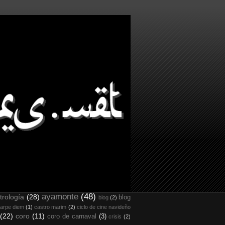
ayamonte
(48)
trología
(28)
blog
blog
(2)
arpe diem
(1)
castro marim
(2)
ciclo de cine navideño
(22)
coro
(11)
coro de carnaval
(3)
crisis
(2)