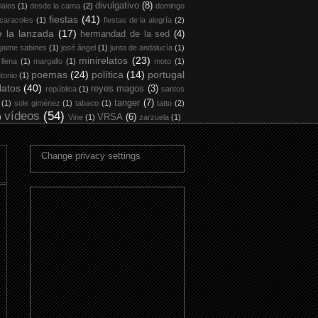
divulgativo
(8)
iales
(1)
desde la cama
(2)
domingo
fiestas
(41)
 caracoles
(1)
fiestas de la alegría
(2)
 la lanzada
(17)
hermandad de la sed
(4)
jaime sabines
(1)
josé ángel
(1)
junta de andalucía
(1)
minirelatos
(23)
 llena
(1)
margallo
(1)
moto
(1)
poemas
(24)
política
(14)
portugal
tonio
(1)
latos
(40)
reyes magos
(3)
república
(1)
santos
tanger
(7)
(1)
sole giménez
(1)
tabaco
(1)
tatto
(2)
vídeos
(54)
)
VRSA
(6)
Vine
(1)
zarzuela
(1)
Change privacy settings