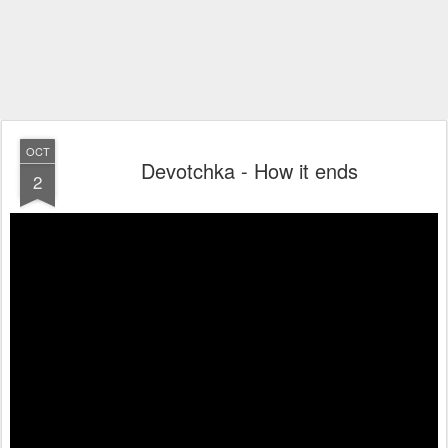
OCT
Devotchka - How it ends
2