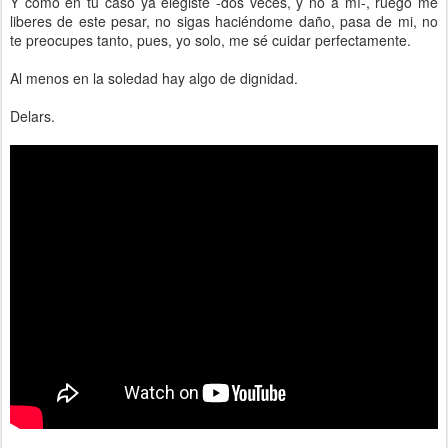
Y como en tu caso ya elegiste -dos veces, y no a mí-, ruego me
liberes de este pesar, no sigas haciéndome daño, pasa de mi, no
te preocupes tanto, pues, yo solo, me sé cuidar perfectamente.
Al menos en la soledad hay algo de dignidad.
Delars.