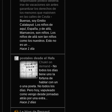
responsable político debería
irse de vacaciones sin antes
garantizar los derechos de
los menores que malviven
en las calles de Ceuta
-
Buenas, soy Emilio
Calatayud. Los niños de
aquí, España, y de allá,
Marruecos, son niños. Los
niños de allá son tan niños
como los nuestros. Esto no
es un ...
Hace 1 día
postales desde el Hafa
Chukri on
demand
-
No
todos los días
tiene uno la
fortuna de
hablar con un
o una poeta. No todos los
días. Pero hoy, vapuleado
como vengo desde jornadas
atrás por una extra...
Hace 2 días
Le blog de Bernard