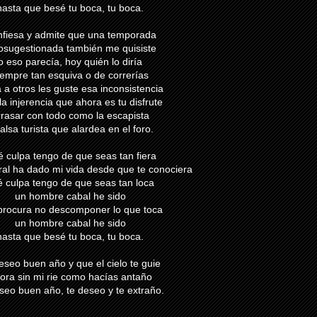
hasta que besé tu boca, tu boca.
fiesa y admite que una temporada
osugestionada también me quisiste
o eso parecía, hoy quién lo diría
iempre tan esquiva o de correrías
 a otros les guste esa inconsistencia
la injerencia que ahora es tu disfrute
rrasar con todo como la escapista
falsa turista que alardea en el foro.
 culpa tengo de que seas tan fiera
tral ha dado mi vida desde que te conociera
 culpa tengo de que seas tan loca
un hombre cabal he sido
procura no descomponer lo que toca
un hombre cabal he sido
hasta que besé tu boca, tu boca.
eseo buen año y que el cielo te guie
ora sin mi rie como hacías antaño
seo buen año, te deseo y te extraño.