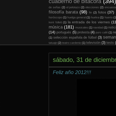
cuaderno de bitácora
(394)
de señas
(2)
el pelotazo
(2)
elecciones
(2)
encuest
filosofía barata
(98)
fotos
(37)
fin
(2)
horóscopo
(1)
huelga general
(1)
huelva
(1)
huerto
(1
la entrada de los viernes
(1
kent follett
(1)
música
(181)
notic
musicales
(1)
navidad
(1)
(14)
r
portugués
(5)
protesta
(4)
puro café
(1)
seman
selección española de fútbol
(3)
(1)
televisión
(3)
tests
tatuaje
(2)
teatro cardenio
(1)
sábado, 31 de diciemb
Feliz año 2012!!!