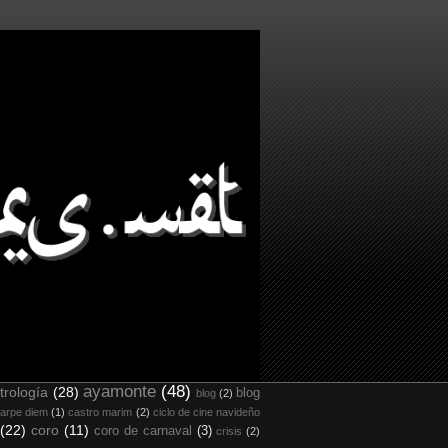
ayamonte
(48)
trología
(28)
blog
blog
(2)
arpe diem
(1)
castro marim
(2)
ciclo de cine navideño
(22)
coro
(11)
coro de carnaval
(3)
crisis
(2)