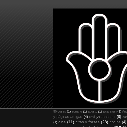
50 cosas
(1)
acuario
(1)
agosto
(1)
alcaraván
(1)
And
y páginas amigas
(4)
canal sur
(8)
café
(2)
car
cine
(11)
citas y frases
(28)
cocina
(4)
(1)