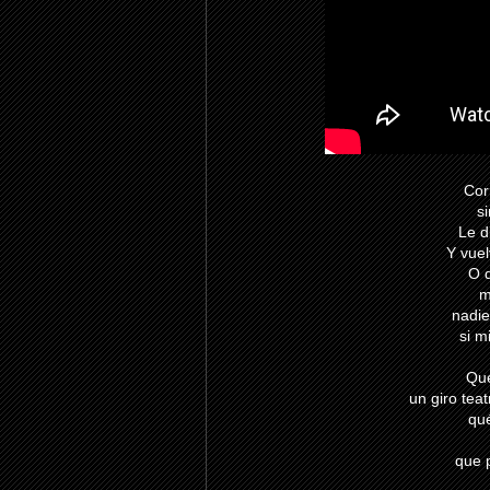
Cor
s
Le d
Y vuel
O q
m
nadie
si m
Qué
un giro tea
qué
que 