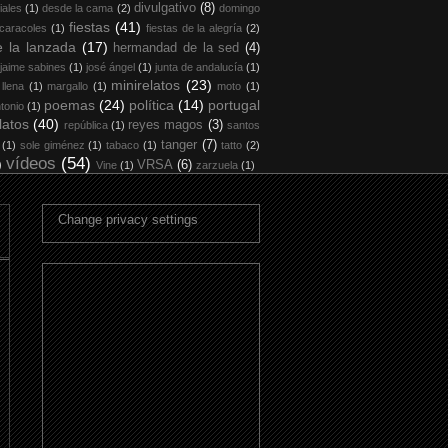
divulgativo
(8)
iales
(1)
desde la cama
(2)
domingo
fiestas
(41)
 caracoles
(1)
fiestas de la alegría
(2)
 la lanzada
(17)
hermandad de la sed
(4)
jaime sabines
(1)
josé ángel
(1)
junta de andalucía
(1)
minirelatos
(23)
 llena
(1)
margallo
(1)
moto
(1)
poemas
(24)
política
(14)
portugal
tonio
(1)
latos
(40)
reyes magos
(3)
república
(1)
santos
tanger
(7)
(1)
sole giménez
(1)
tabaco
(1)
tatto
(2)
vídeos
(54)
)
VRSA
(6)
Vine
(1)
zarzuela
(1)
Change privacy settings