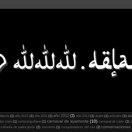
as
año 2012
(3)
alucía
(1)
año 2010
(1)
año 2011
(1)
año 2013
(1)
árabe
(1)
artículos
(1)
carnaval de ayamonte
(10)
los cano
(1)
carlosarguiñano
(1)
carnaval de cadiz
(2)
c
conversaciones
cofradía de padre jesús
(2)
concierto
(1)
conquistadores del son
(2)