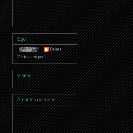
Ego
Delars
Ver todo mi perfil
Visitas
Amantes queridos