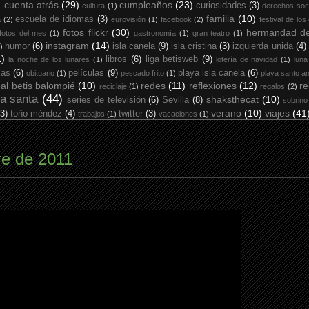
cuenta atrás
(29)
cumpleaños
(23)
curiosidades
(3)
cultura
(1)
derechos soc
familia
(10)
escuela de idiomas
(3)
a
(2)
eurovisión
(1)
facebook
(2)
festival de los
fotos flickr
(30)
hermandad de
fotos del mes
(1)
gastronomía
(1)
gran teatro
(1)
instagram
(14)
humor
(6)
isla canela
(9)
isla cristina
(3)
izquierda unida
(4)
)
1)
libros
(6)
liga betisweb
(9)
la noche de los lunares
(1)
lotería de navidad
(1)
luna
ias
(6)
películas
(9)
playa isla canela
(6)
obituario
(1)
pescado frito
(1)
playa santo an
eal betis balompié
(10)
redes
(11)
reflexiones
(12)
re
reciclaje
(1)
regalos
(2)
a santa
(44)
shaksthecat
(10)
series de televisión
(6)
Sevilla
(8)
sobrino
verano
(10)
viajes
(41
(3)
toño méndez
(4)
twitter
(3)
trabajos
(1)
vacaciones
(1)
re de 2011