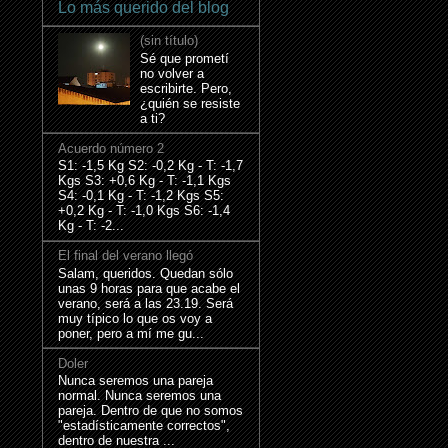
Lo más querido del blog
(sin título)
Sé que prometí
no volver a
escribirte. Pero,
¿quién se resiste
a ti?
Acuerdo número 2
S1: -1,5 Kg S2: -0,2 Kg - T: -1,7
Kgs S3: +0,6 Kg - T: -1,1 Kgs
S4: -0,1 Kg - T: -1,2 Kgs S5:
+0,2 Kg - T: -1,0 Kgs S6: -1,4
Kg - T: -2...
El final del verano llegó
Salam, queridos. Quedan sólo
unas 9 horas para que acabe el
verano, será a las 23.19. Será
muy típico lo que os voy a
poner, pero a mí me gu...
Doler
Nunca seremos una pareja
normal. Nunca seremos una
pareja. Dentro de que no somos
"estadísticamente correctos",
dentro de nuestra ...