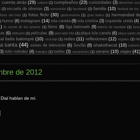
cuenta atrás
(29)
cumpleaños
(23)
curiosidades
(3)
cultura
(1)
derechos soc
familia
(10)
escuela de idiomas
(3)
a
(2)
eurovisión
(1)
facebook
(2)
festival de los
fotos flickr
(30)
hermandad de
fotos del mes
(1)
gastronomía
(1)
gran teatro
(1)
instagram
(14)
humor
(6)
isla canela
(9)
isla cristina
(3)
izquierda unida
(4)
)
1)
libros
(6)
liga betisweb
(9)
la noche de los lunares
(1)
lotería de navidad
(1)
luna
ias
(6)
películas
(9)
playa isla canela
(6)
obituario
(1)
pescado frito
(1)
playa santo an
eal betis balompié
(10)
redes
(11)
reflexiones
(12)
re
reciclaje
(1)
regalos
(2)
a santa
(44)
shaksthecat
(10)
series de televisión
(6)
Sevilla
(8)
sobrino
verano
(10)
viajes
(41
(3)
toño méndez
(4)
twitter
(3)
trabajos
(1)
vacaciones
(1)
mbre de 2012
 Dial hablan de mí.