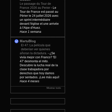
Le passage du Tour de
France 2026 au Perier
-
Le
Tour de France est passé au
Périer le 24 juillet 2026 avec
un sprint intermédiaire
devant l'église et une arrivée
à l'Alpe d'Huez.
Hace 1 semana
MartuBlog
El 47: La película que
deberían ver quienes
añoran la dictadura.
-
¿Se
vivía mejor con Franco? 'El
47' desmonta el mito.
Descubre la lucha real de la
clase trabajadora por
derechos que hoy damos
por sentados. ¡Lee más aquí!
Hace 4 meses
Mostrar todo