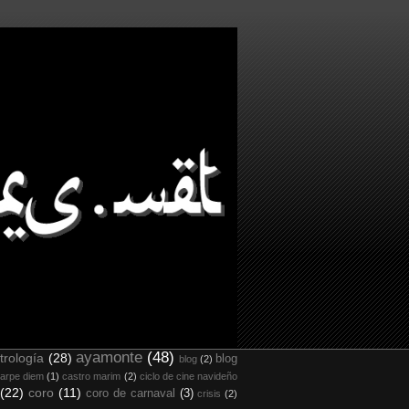
ayamonte
(48)
trología
(28)
blog
blog
(2)
arpe diem
(1)
castro marim
(2)
ciclo de cine navideño
(22)
coro
(11)
coro de carnaval
(3)
crisis
(2)