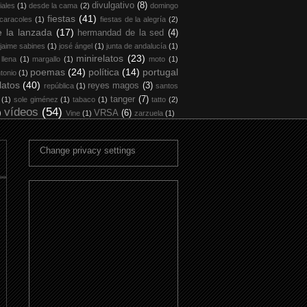
divulgativo
(8)
iales
(1)
desde la cama
(2)
domingo
fiestas
(41)
 caracoles
(1)
fiestas de la alegría
(2)
 la lanzada
(17)
hermandad de la sed
(4)
jaime sabines
(1)
josé ángel
(1)
junta de andalucía
(1)
minirelatos
(23)
 llena
(1)
margallo
(1)
moto
(1)
poemas
(24)
política
(14)
portugal
tonio
(1)
latos
(40)
reyes magos
(3)
república
(1)
santos
tanger
(7)
(1)
sole giménez
(1)
tabaco
(1)
tatto
(2)
vídeos
(54)
)
VRSA
(6)
Vine
(1)
zarzuela
(1)
Change privacy settings