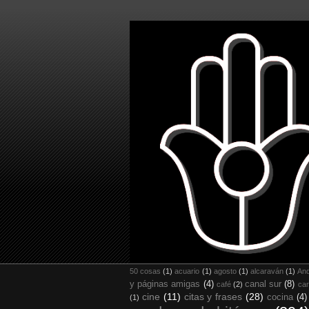
50 cosas
(1)
acuario
(1)
agosto
(1)
alcaraván
(1)
And
y páginas amigas
(4)
canal sur
(8)
café
(2)
car
cine
(11)
citas y frases
(28)
cocina
(4)
(1)