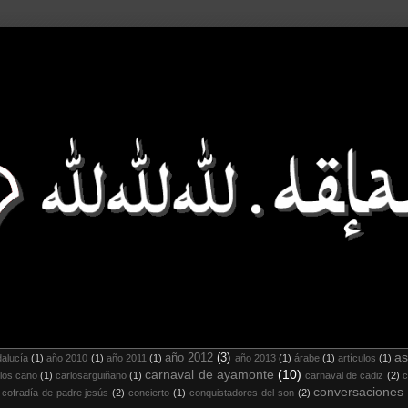
as
año 2012
(3)
alucía
(1)
año 2010
(1)
año 2011
(1)
año 2013
(1)
árabe
(1)
artículos
(1)
carnaval de ayamonte
(10)
los cano
(1)
carlosarguiñano
(1)
carnaval de cadiz
(2)
c
conversaciones
cofradía de padre jesús
(2)
concierto
(1)
conquistadores del son
(2)