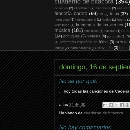
cuaderno de bitácora
(394)
de señas
(2)
el pelotazo
(2)
elecciones
(2)
encuest
filosofía barata
(98)
fotos
(37)
fin
(2)
horóscopo
(1)
huelga general
(1)
huelva
(1)
huerto
(1
la entrada de los viernes
(1
kent follett
(1)
música
(181)
notic
musicales
(1)
navidad
(1)
(14)
r
portugués
(5)
protesta
(4)
puro café
(1)
seman
selección española de fútbol
(3)
(1)
televisión
(3)
tests
tatuaje
(2)
teatro cardenio
(1)
domingo, 16 de septie
No sé por qué...
... hoy todas las canciones de Cadena
a las
14:46:00
Hablando de
cuaderno de bitácora
No hay comentarios: