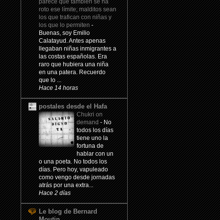
parece que también se ha
roto ese límite; malditos sean
los que trafican con niñas y
los que lo permiten
-
Buenas, soy Emilio
Calatayud. Antes apenas
llegaban niñas inmigrantes a
las costas españolas. Era
raro que hubiera una niña
en una patera. Recuerdo
que lo ...
Hace 14 horas
postales desde el Hafa
Chukri on
demand
-
No
todos los días
tiene uno la
fortuna de
hablar con un
o una poeta. No todos los
días. Pero hoy, vapuleado
como vengo desde jornadas
atrás por una extra...
Hace 2 días
Le blog de Bernard
Moutin