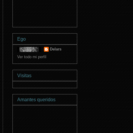
Ego
Delars
Ver todo mi perfil
Visitas
Amantes queridos