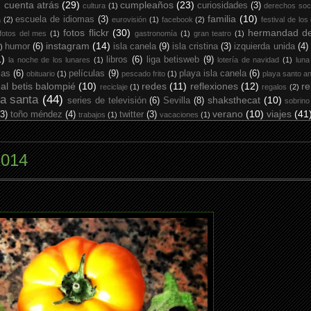
cuenta atrás
(29)
cumpleaños
(23)
curiosidades
(3)
cultura
(1)
derechos soc
familia
(10)
escuela de idiomas
(3)
a
(2)
eurovisión
(1)
facebook
(2)
festival de los
fotos flickr
(30)
hermandad de
fotos del mes
(1)
gastronomía
(1)
gran teatro
(1)
instagram
(14)
humor
(6)
isla canela
(9)
isla cristina
(3)
izquierda unida
(4)
)
1)
libros
(6)
liga betisweb
(9)
la noche de los lunares
(1)
lotería de navidad
(1)
luna
ias
(6)
películas
(9)
playa isla canela
(6)
obituario
(1)
pescado frito
(1)
playa santo an
eal betis balompié
(10)
redes
(11)
reflexiones
(12)
re
reciclaje
(1)
regalos
(2)
a santa
(44)
shaksthecat
(10)
series de televisión
(6)
Sevilla
(8)
sobrino
verano
(10)
viajes
(41
(3)
toño méndez
(4)
twitter
(3)
trabajos
(1)
vacaciones
(1)
2014