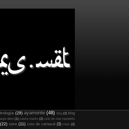
ayamonte
(48)
trología
(28)
blog
blog
(2)
arpe diem
(1)
castro marim
(2)
ciclo de cine navideño
(22)
coro
(11)
coro de carnaval
(3)
crisis
(2)