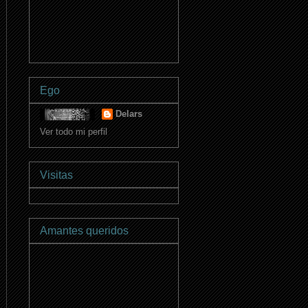
Ego
Delars
Ver todo mi perfil
Visitas
Amantes queridos