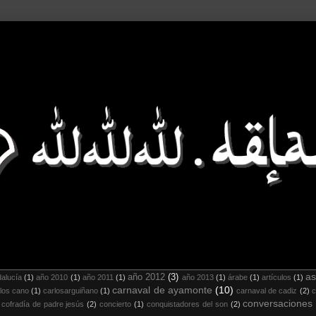
as
año 2012
(3)
alucía
(1)
año 2010
(1)
año 2011
(1)
año 2013
(1)
árabe
(1)
artículos
(1)
carnaval de ayamonte
(10)
los cano
(1)
carlosarguiñano
(1)
carnaval de cadiz
(2)
c
conversaciones
cofradía de padre jesús
(2)
concierto
(1)
conquistadores del son
(2)