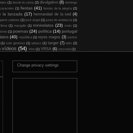
divulgativo
(8)
iales
(1)
desde la cama
(2)
domingo
fiestas
(41)
 caracoles
(1)
fiestas de la alegría
(2)
 la lanzada
(17)
hermandad de la sed
(4)
jaime sabines
(1)
josé ángel
(1)
junta de andalucía
(1)
minirelatos
(23)
 llena
(1)
margallo
(1)
moto
(1)
poemas
(24)
política
(14)
portugal
tonio
(1)
latos
(40)
reyes magos
(3)
república
(1)
santos
tanger
(7)
(1)
sole giménez
(1)
tabaco
(1)
tatto
(2)
vídeos
(54)
)
VRSA
(6)
Vine
(1)
zarzuela
(1)
Change privacy settings