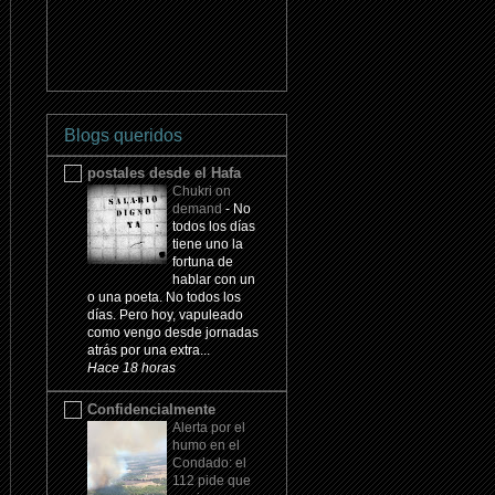
Blogs queridos
postales desde el Hafa
Chukri on
demand
-
No
todos los días
tiene uno la
fortuna de
hablar con un
o una poeta. No todos los
días. Pero hoy, vapuleado
como vengo desde jornadas
atrás por una extra...
Hace 18 horas
Confidencialmente
Alerta por el
humo en el
Condado: el
112 pide que