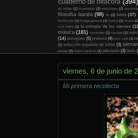
cuaderno de bitácora
(394)
de señas
(2)
el pelotazo
(2)
elecciones
(2)
encuest
filosofía barata
(98)
fotos
(37)
fin
(2)
horóscopo
(1)
huelga general
(1)
huelva
(1)
huerto
(1
la entrada de los viernes
(1
kent follett
(1)
música
(181)
notic
musicales
(1)
navidad
(1)
(14)
r
portugués
(5)
protesta
(4)
puro café
(1)
seman
selección española de fútbol
(3)
(1)
televisión
(3)
tests
tatuaje
(2)
teatro cardenio
(1)
viernes, 6 de junio de 
Mi primera recolecta