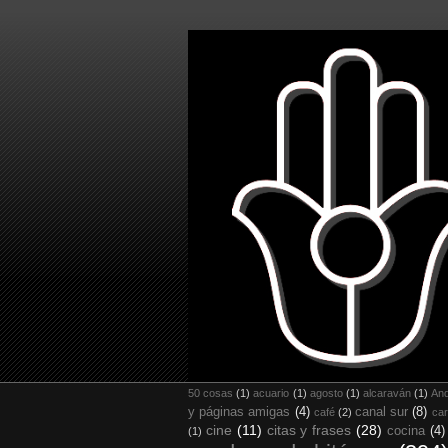
50 cosas
(1)
acuario
(1)
agosto
(1)
alcaraván
(1)
And
y páginas amigas
(4)
canal sur
(8)
café
(2)
car
cine
(11)
citas y frases
(28)
cocina
(4)
(1)