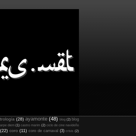
ayamonte
(48)
trología
(28)
blog
blog
(2)
arpe diem
(1)
castro marim
(2)
ciclo de cine navideño
(22)
coro
(11)
coro de carnaval
(3)
crisis
(2)