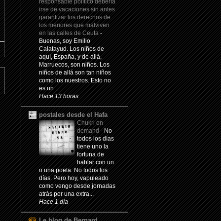
responsable político debería
irse de vacaciones sin antes
garantizar los derechos de
los menores que malviven
en las calles de Ceuta
-
Buenas, soy Emilio
Calatayud. Los niños de
aquí, España, y de allá,
Marruecos, son niños. Los
niños de allá son tan niños
como los nuestros. Esto no
es un ...
Hace 13 horas
postales desde el Hafa
Chukri on
demand
-
No
todos los días
tiene uno la
fortuna de
hablar con un
o una poeta. No todos los
días. Pero hoy, vapuleado
como vengo desde jornadas
atrás por una extra...
Hace 1 día
Le blog de Bernard