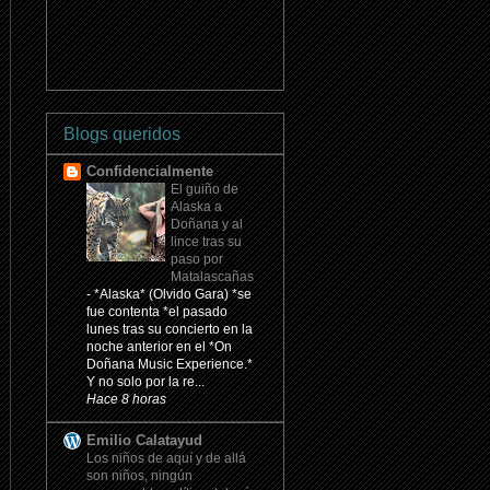
Blogs queridos
Confidencialmente
El guiño de
Alaska a
Doñana y al
lince tras su
paso por
Matalascañas
-
*Alaska* (Olvido Gara) *se
fue contenta *el pasado
lunes tras su concierto en la
noche anterior en el *On
Doñana Music Experience.*
Y no solo por la re...
Hace 8 horas
Emilio Calatayud
Los niños de aquí y de allá
son niños, ningún