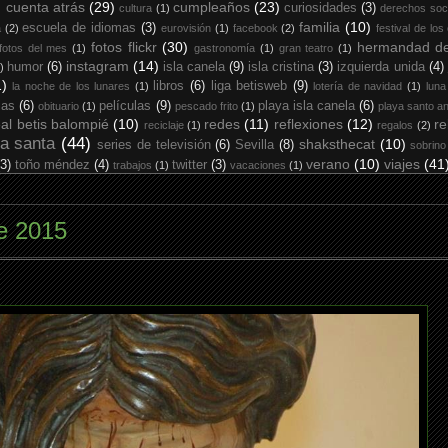
cuenta atrás
(29)
cumpleaños
(23)
curiosidades
(3)
cultura
(1)
derechos soc
familia
(10)
escuela de idiomas
(3)
a
(2)
eurovisión
(1)
facebook
(2)
festival de los
fotos flickr
(30)
hermandad de
fotos del mes
(1)
gastronomía
(1)
gran teatro
(1)
instagram
(14)
humor
(6)
isla canela
(9)
isla cristina
(3)
izquierda unida
(4)
)
1)
libros
(6)
liga betisweb
(9)
la noche de los lunares
(1)
lotería de navidad
(1)
luna
ias
(6)
películas
(9)
playa isla canela
(6)
obituario
(1)
pescado frito
(1)
playa santo an
eal betis balompié
(10)
redes
(11)
reflexiones
(12)
re
reciclaje
(1)
regalos
(2)
a santa
(44)
shaksthecat
(10)
series de televisión
(6)
Sevilla
(8)
sobrino
verano
(10)
viajes
(41
(3)
toño méndez
(4)
twitter
(3)
trabajos
(1)
vacaciones
(1)
e 2015