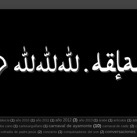
as
año 2012
(3)
alucía
(1)
año 2010
(1)
año 2011
(1)
año 2013
(1)
árabe
(1)
artículos
(1)
carnaval de ayamonte
(10)
los cano
(1)
carlosarguiñano
(1)
carnaval de cadiz
(2)
c
conversaciones
cofradía de padre jesús
(2)
concierto
(1)
conquistadores del son
(2)