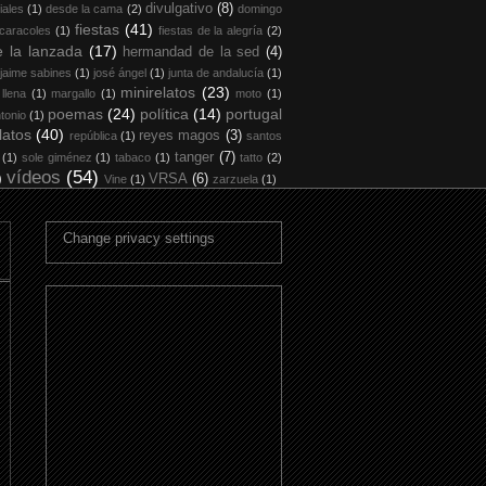
divulgativo
(8)
iales
(1)
desde la cama
(2)
domingo
fiestas
(41)
 caracoles
(1)
fiestas de la alegría
(2)
 la lanzada
(17)
hermandad de la sed
(4)
jaime sabines
(1)
josé ángel
(1)
junta de andalucía
(1)
minirelatos
(23)
 llena
(1)
margallo
(1)
moto
(1)
poemas
(24)
política
(14)
portugal
tonio
(1)
latos
(40)
reyes magos
(3)
república
(1)
santos
tanger
(7)
(1)
sole giménez
(1)
tabaco
(1)
tatto
(2)
vídeos
(54)
)
VRSA
(6)
Vine
(1)
zarzuela
(1)
Change privacy settings