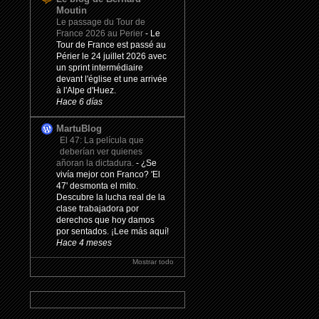
Moutin
Le passage du Tour de
France 2026 au Perier
-
Le
Tour de France est passé au
Périer le 24 juillet 2026 avec
un sprint intermédiaire
devant l'église et une arrivée
à l'Alpe d'Huez.
Hace 6 días
MartuBlog
El 47: La película que
deberían ver quienes
añoran la dictadura.
-
¿Se
vivía mejor con Franco? 'El
47' desmonta el mito.
Descubre la lucha real de la
clase trabajadora por
derechos que hoy damos
por sentados. ¡Lee más aquí!
Hace 4 meses
Mostrar todo