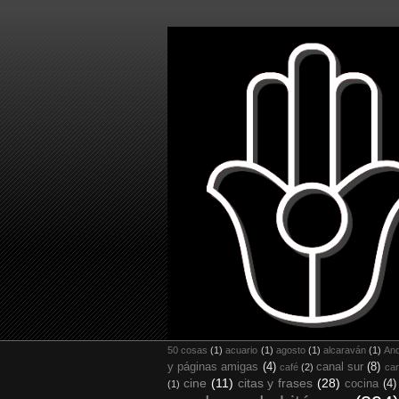
50 cosas
(1)
acuario
(1)
agosto
(1)
alcaraván
(1)
And
y páginas amigas
(4)
canal sur
(8)
café
(2)
car
cine
(11)
citas y frases
(28)
cocina
(4)
(1)