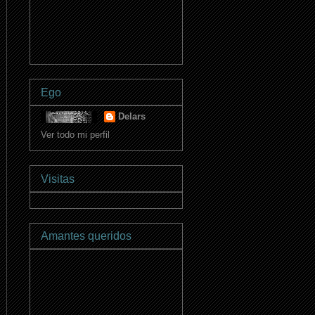
Ego
Delars
Ver todo mi perfil
Visitas
Amantes queridos