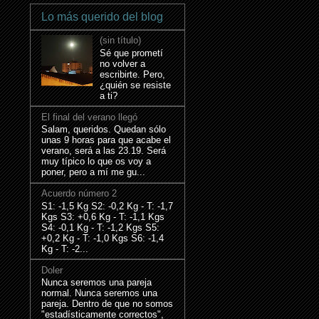
Lo más querido del blog
(sin título)
Sé que prometí
no volver a
escribirte. Pero,
¿quién se resiste
a ti?
El final del verano llegó
Salam, queridos. Quedan sólo
unas 9 horas para que acabe el
verano, será a las 23.19. Será
muy típico lo que os voy a
poner, pero a mí me gu...
Acuerdo número 2
S1: -1,5 Kg S2: -0,2 Kg - T: -1,7
Kgs S3: +0,6 Kg - T: -1,1 Kgs
S4: -0,1 Kg - T: -1,2 Kgs S5:
+0,2 Kg - T: -1,0 Kgs S6: -1,4
Kg - T: -2...
Doler
Nunca seremos una pareja
normal. Nunca seremos una
pareja. Dentro de que no somos
"estadísticamente correctos",