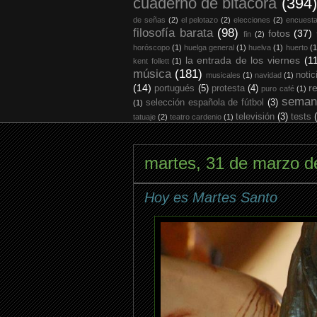
cuaderno de bitácora
(394)
de señas
(2)
el pelotazo
(2)
elecciones
(2)
encuest
filosofía barata
(98)
fotos
(37)
fin
(2)
horóscopo
(1)
huelga general
(1)
huelva
(1)
huerto
(1
la entrada de los viernes
(1
kent follett
(1)
música
(181)
notic
musicales
(1)
navidad
(1)
(14)
r
portugués
(5)
protesta
(4)
puro café
(1)
seman
selección española de fútbol
(3)
(1)
televisión
(3)
tests
tatuaje
(2)
teatro cardenio
(1)
martes, 31 de marzo d
Hoy es Martes Santo