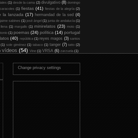
divulgativo
(8)
iales
(1)
desde la cama
(2)
domingo
fiestas
(41)
 caracoles
(1)
fiestas de la alegría
(2)
 la lanzada
(17)
hermandad de la sed
(4)
jaime sabines
(1)
josé ángel
(1)
junta de andalucía
(1)
minirelatos
(23)
 llena
(1)
margallo
(1)
moto
(1)
poemas
(24)
política
(14)
portugal
tonio
(1)
latos
(40)
reyes magos
(3)
república
(1)
santos
tanger
(7)
(1)
sole giménez
(1)
tabaco
(1)
tatto
(2)
vídeos
(54)
)
VRSA
(6)
Vine
(1)
zarzuela
(1)
Change privacy settings