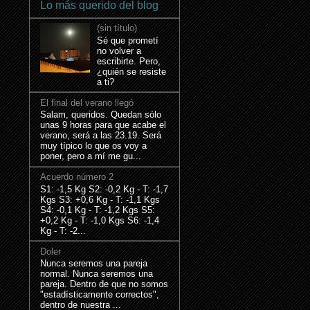
Lo más querido del blog
(sin título)
Sé que prometí
no volver a
escribirte. Pero,
¿quién se resiste
a ti?
El final del verano llegó
Salam, queridos. Quedan sólo
unas 9 horas para que acabe el
verano, será a las 23.19. Será
muy típico lo que os voy a
poner, pero a mí me gu...
Acuerdo número 2
S1: -1,5 Kg S2: -0,2 Kg - T: -1,7
Kgs S3: +0,6 Kg - T: -1,1 Kgs
S4: -0,1 Kg - T: -1,2 Kgs S5:
+0,2 Kg - T: -1,0 Kgs S6: -1,4
Kg - T: -2...
Doler
Nunca seremos una pareja
normal. Nunca seremos una
pareja. Dentro de que no somos
"estadísticamente correctos",
dentro de nuestra ...