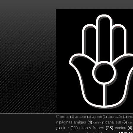
50 cosas
(1)
acuario
(1)
agosto
(1)
alcaraván
(1)
And
y páginas amigas
(4)
canal sur
(8)
café
(2)
car
cine
(11)
citas y frases
(28)
cocina
(4)
(1)