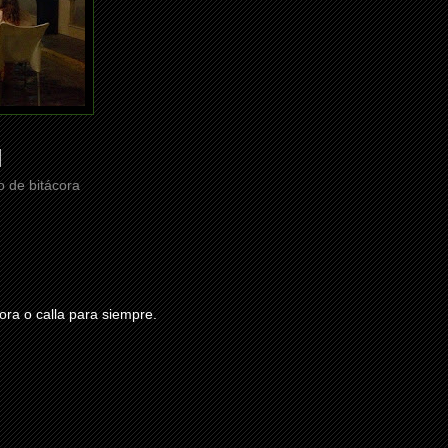
 de bitácora
ra o calla para siempre.