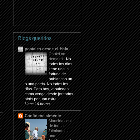
Blogs queridos
postales desde el Hafa
Chukri on
demand
-
No
todos los días
tiene uno la
fortuna de
hablar con un
o una poeta. No todos los
días. Pero hoy, vapuleado
como vengo desde jornadas
atrás por una extra...
Hace 10 horas
Confidencialmente
Moncloa cesa
de forma
fulminante a
una