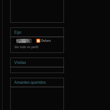
Ego
Delars
Ver todo mi perfil
Visitas
Amantes queridos