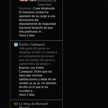
funcionaria de
Seguridad
Nacional
-
Cese fulminante.
El Gobierno central ha
apartado de su cargo a una
funcionaria del
departamento de Seguridad
Nacional después de que
ella publicase, el ...
Hace 2 días
Emilio Calatayud
«Me gasto 80 pavos en
despiojar al niño, lo mando a
un campamento de verano
que me cuesta 100 pavos y
vuelve lleno de piojos»
-
Buenas, soy Emilio
Calatayud. Dicen que los
hijos dan muchas
satisfacciones y debe de ser
verdad, ja, ja, ja. Un ejemplo
de ello es lo que le ha
ocurrido a...
Hace 2 días
Le blog de Bernard
Moutin