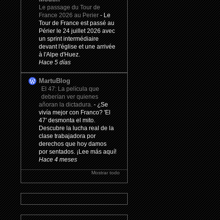
Le passage du Tour de
France 2026 au Perier
-
Le
Tour de France est passé au
Périer le 24 juillet 2026 avec
un sprint intermédiaire
devant l'église et une arrivée
à l'Alpe d'Huez.
Hace 5 días
MartuBlog
El 47: La película que
deberían ver quienes
añoran la dictadura.
-
¿Se
vivía mejor con Franco? 'El
47' desmonta el mito.
Descubre la lucha real de la
clase trabajadora por
derechos que hoy damos
por sentados. ¡Lee más aquí!
Hace 4 meses
Mostrar todo