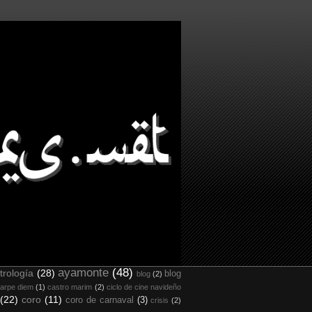
ayamonte
(48)
trología
(28)
blog
blog
(2)
arpe diem
(1)
castro marim
(2)
ciclo de cine navideño
(22)
coro
(11)
coro de carnaval
(3)
crisis
(2)