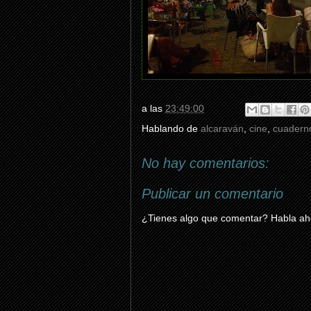
a las
23:49:00
Hablando de
alcaraván
,
cine
,
cuaderno
No hay comentarios:
Publicar un comentario
¿Tienes algo que comentar? Habla aho