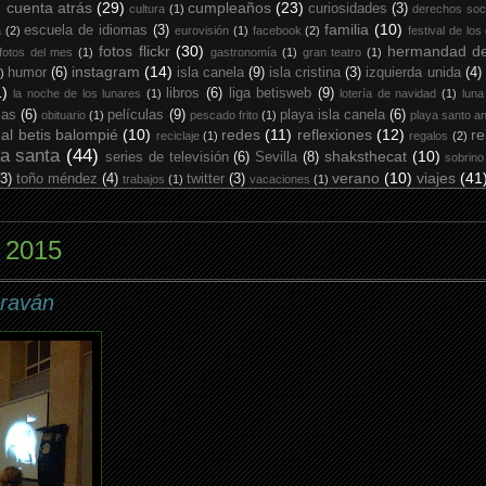
cuenta atrás
(29)
cumpleaños
(23)
curiosidades
(3)
cultura
(1)
derechos soc
familia
(10)
escuela de idiomas
(3)
a
(2)
eurovisión
(1)
facebook
(2)
festival de los
fotos flickr
(30)
hermandad de
fotos del mes
(1)
gastronomía
(1)
gran teatro
(1)
instagram
(14)
humor
(6)
isla canela
(9)
isla cristina
(3)
izquierda unida
(4)
)
1)
libros
(6)
liga betisweb
(9)
la noche de los lunares
(1)
lotería de navidad
(1)
luna
ias
(6)
películas
(9)
playa isla canela
(6)
obituario
(1)
pescado frito
(1)
playa santo an
eal betis balompié
(10)
redes
(11)
reflexiones
(12)
re
reciclaje
(1)
regalos
(2)
a santa
(44)
shaksthecat
(10)
series de televisión
(6)
Sevilla
(8)
sobrino
verano
(10)
viajes
(41
(3)
toño méndez
(4)
twitter
(3)
trabajos
(1)
vacaciones
(1)
e 2015
araván