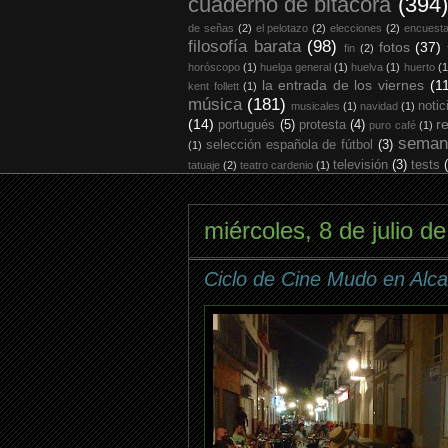
cuaderno de bitácora
(394)
de señas
(2)
el pelotazo
(2)
elecciones
(2)
encuest
filosofía barata
(98)
fotos
(37)
fin
(2)
horóscopo
(1)
huelga general
(1)
huelva
(1)
huerto
(1
la entrada de los viernes
(1
kent follett
(1)
música
(181)
notic
musicales
(1)
navidad
(1)
(14)
r
portugués
(5)
protesta
(4)
puro café
(1)
seman
selección española de fútbol
(3)
(1)
televisión
(3)
tests
tatuaje
(2)
teatro cardenio
(1)
miércoles, 8 de julio d
Ciclo de Cine Mudo en Alc