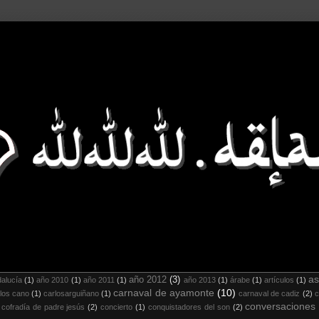
as
año 2012
(3)
alucía
(1)
año 2010
(1)
año 2011
(1)
año 2013
(1)
árabe
(1)
artículos
(1)
carnaval de ayamonte
(10)
los cano
(1)
carlosarguiñano
(1)
carnaval de cadiz
(2)
c
conversaciones
cofradía de padre jesús
(2)
concierto
(1)
conquistadores del son
(2)