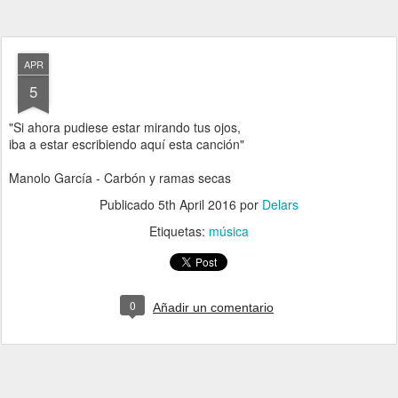
APR
5
"Si ahora pudiese estar mirando tus ojos,
iba a estar escribiendo aquí esta canción"
Manolo García - Carbón y ramas secas
Publicado
5th April 2016
por
Delars
Etiquetas:
música
0
Añadir un comentario