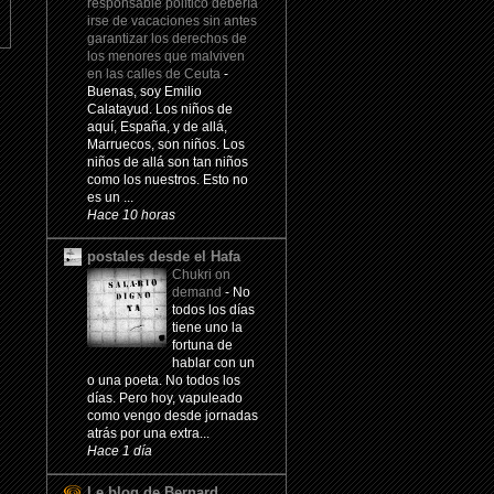
responsable político debería
irse de vacaciones sin antes
garantizar los derechos de
los menores que malviven
en las calles de Ceuta
-
Buenas, soy Emilio
Calatayud. Los niños de
aquí, España, y de allá,
Marruecos, son niños. Los
niños de allá son tan niños
como los nuestros. Esto no
es un ...
Hace 10 horas
postales desde el Hafa
Chukri on
demand
-
No
todos los días
tiene uno la
fortuna de
hablar con un
o una poeta. No todos los
días. Pero hoy, vapuleado
como vengo desde jornadas
atrás por una extra...
Hace 1 día
Le blog de Bernard