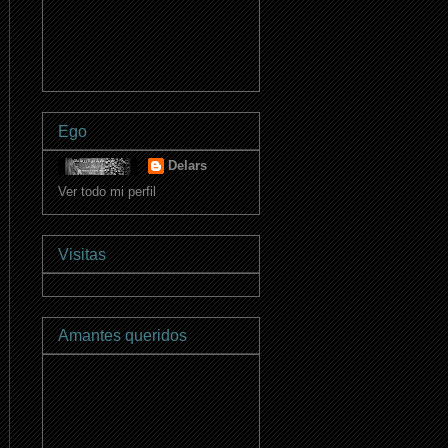
Ego
Delars
Ver todo mi perfil
Visitas
Amantes queridos