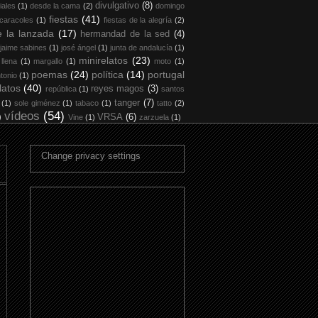
divulgativo
(8)
iales
(1)
desde la cama
(2)
domingo
fiestas
(41)
 caracoles
(1)
fiestas de la alegría
(2)
 la lanzada
(17)
hermandad de la sed
(4)
jaime sabines
(1)
josé ángel
(1)
junta de andalucía
(1)
minirelatos
(23)
 llena
(1)
margallo
(1)
moto
(1)
poemas
(24)
política
(14)
portugal
tonio
(1)
latos
(40)
reyes magos
(3)
república
(1)
santos
tanger
(7)
(1)
sole giménez
(1)
tabaco
(1)
tatto
(2)
vídeos
(54)
)
VRSA
(6)
Vine
(1)
zarzuela
(1)
Change privacy settings