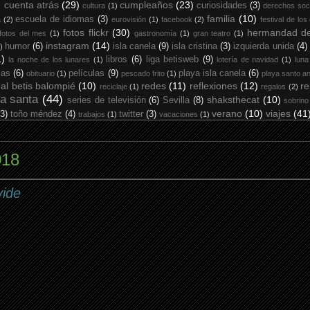
cuenta atrás
(29)
cumpleaños
(23)
curiosidades
(3)
cultura
(1)
derechos soc
familia
(10)
escuela de idiomas
(3)
a
(2)
eurovisión
(1)
facebook
(2)
festival de los
fotos flickr
(30)
hermandad de
fotos del mes
(1)
gastronomía
(1)
gran teatro
(1)
instagram
(14)
humor
(6)
isla canela
(9)
isla cristina
(3)
izquierda unida
(4)
)
1)
libros
(6)
liga betisweb
(9)
la noche de los lunares
(1)
lotería de navidad
(1)
luna
ias
(6)
películas
(9)
playa isla canela
(6)
obituario
(1)
pescado frito
(1)
playa santo an
eal betis balompié
(10)
redes
(11)
reflexiones
(12)
re
reciclaje
(1)
regalos
(2)
a santa
(44)
shaksthecat
(10)
series de televisión
(6)
Sevilla
(8)
sobrino
verano
(10)
viajes
(41
(3)
toño méndez
(4)
twitter
(3)
trabajos
(1)
vacaciones
(1)
018
vide