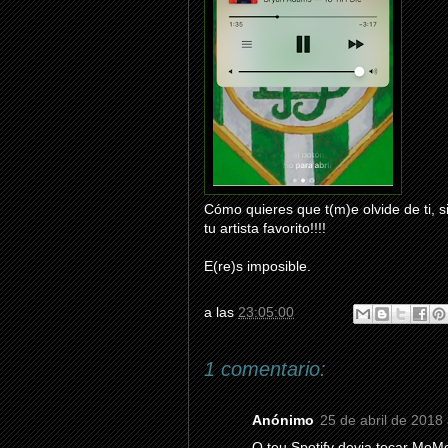
Cómo quieres que t(m)e olvide de ti, s
tu artista favorito!!!!
E(re)s imposible.
a las
23:05:00
1 comentario:
Anónimo
25 de abril de 2018 
O teu Spotify devia tocar MoMo