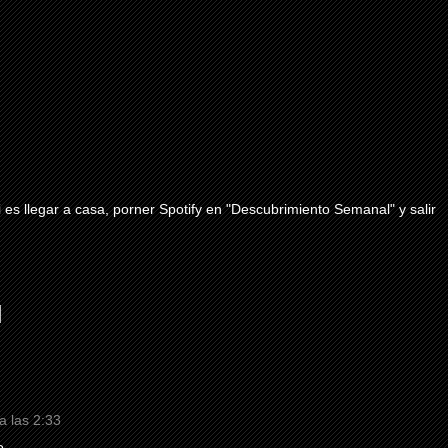
i es llegar a casa, porner Spotify en "Descubrimiento Semanal" y salir
a las 2:33
....