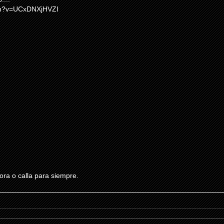
tch?v=UCxDNXjHVZI
ra o calla para siempre.