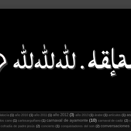
as
año 2012
(3)
alucía
(1)
año 2010
(1)
año 2011
(1)
año 2013
(1)
árabe
(1)
artículos
(1)
carnaval de ayamonte
(10)
los cano
(1)
carlosarguiñano
(1)
carnaval de cadiz
(2)
c
conversaciones
cofradía de padre jesús
(2)
concierto
(1)
conquistadores del son
(2)