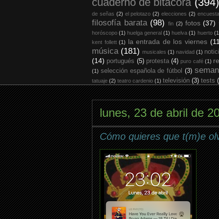
cuaderno de bitácora
(394)
de señas
(2)
el pelotazo
(2)
elecciones
(2)
encuest
filosofía barata
(98)
fotos
(37)
fin
(2)
horóscopo
(1)
huelga general
(1)
huelva
(1)
huerto
(1
la entrada de los viernes
(1
kent follett
(1)
música
(181)
notic
musicales
(1)
navidad
(1)
(14)
r
portugués
(5)
protesta
(4)
puro café
(1)
seman
selección española de fútbol
(3)
(1)
televisión
(3)
tests
tatuaje
(2)
teatro cardenio
(1)
lunes, 23 de abril de 2
Cómo quieres que t(m)e ol