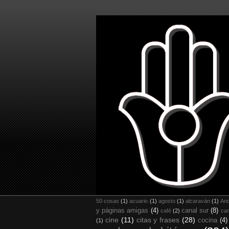
50 cosas
(1)
acuario
(1)
agosto
(1)
alcaraván
(1)
And
y páginas amigas
(4)
canal sur
(8)
café
(2)
car
cine
(11)
citas y frases
(28)
cocina
(4)
(1)