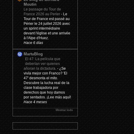
Moutin
Le passage du Tour de
France 2026 au Perier
-
Le
Tour de France est passé au
Périer le 24 juillet 2026 avec
un sprint intermédiaire
devant l'église et une arrivée
à l'Alpe d'Huez.
Hace 6 días
MartuBlog
El 47: La película que
deberían ver quienes
añoran la dictadura.
-
¿Se
vivía mejor con Franco? 'El
47' desmonta el mito.
Descubre la lucha real de la
clase trabajadora por
derechos que hoy damos
por sentados. ¡Lee más aquí!
Hace 4 meses
Mostrar todo