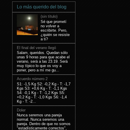
Lo más querido del blog
(sin título)
Sé que prometí
no volver a
escribirte. Pero,
¿quién se resiste
a ti?
El final del verano llegó
Salam, queridos. Quedan sólo
unas 9 horas para que acabe el
verano, será a las 23.19. Será
muy típico lo que os voy a
poner, pero a mí me gu...
Acuerdo número 2
S1: -1,5 Kg S2: -0,2 Kg - T: -1,7
Kgs S3: +0,6 Kg - T: -1,1 Kgs
S4: -0,1 Kg - T: -1,2 Kgs S5:
+0,2 Kg - T: -1,0 Kgs S6: -1,4
Kg - T: -2...
Doler
Nunca seremos una pareja
normal. Nunca seremos una
pareja. Dentro de que no somos
"estadísticamente correctos",