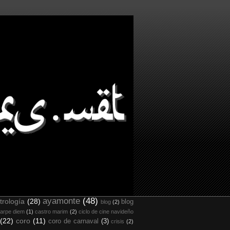
ayamonte
(48)
trología
(28)
blog
blog
(2)
arpe diem
(1)
castro marim
(2)
ciclo de cine navideño
(22)
coro
(11)
coro de carnaval
(3)
crisis
(2)