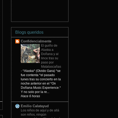
Blogs queridos
Confidencialmente
El guiño de
Alaska a
Doñana y al
lince tras su
paso por
Matalascañas
-
*Alaska* (Olvido Gara) *se
fue contenta *el pasado
lunes tras su concierto en la
noche anterior en el *On
Doñana Music Experience.*
Y no solo por la re...
Hace 6 horas
Emilio Calatayud
Los niños de aquí y de allá
son niños, ningún