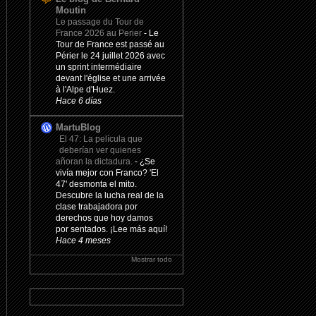
Moutin
Le passage du Tour de
France 2026 au Perier
-
Le
Tour de France est passé au
Périer le 24 juillet 2026 avec
un sprint intermédiaire
devant l'église et une arrivée
à l'Alpe d'Huez.
Hace 6 días
MartuBlog
El 47: La película que
deberían ver quienes
añoran la dictadura.
-
¿Se
vivía mejor con Franco? 'El
47' desmonta el mito.
Descubre la lucha real de la
clase trabajadora por
derechos que hoy damos
por sentados. ¡Lee más aquí!
Hace 4 meses
Mostrar todo