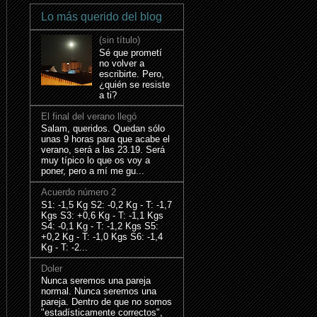
Lo más querido del blog
(sin título)
Sé que prometí
no volver a
escribirte. Pero,
¿quién se resiste
a ti?
El final del verano llegó
Salam, queridos. Quedan sólo
unas 9 horas para que acabe el
verano, será a las 23.19. Será
muy típico lo que os voy a
poner, pero a mí me gu...
Acuerdo número 2
S1: -1,5 Kg S2: -0,2 Kg - T: -1,7
Kgs S3: +0,6 Kg - T: -1,1 Kgs
S4: -0,1 Kg - T: -1,2 Kgs S5:
+0,2 Kg - T: -1,0 Kgs S6: -1,4
Kg - T: -2...
Doler
Nunca seremos una pareja
normal. Nunca seremos una
pareja. Dentro de que no somos
"estadísticamente correctos",