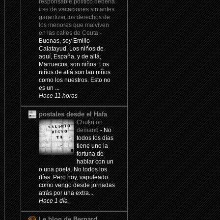
responsable político debería
irse de vacaciones sin antes
garantizar los derechos de
los menores que malviven
en las calles de Ceuta
-
Buenas, soy Emilio
Calatayud. Los niños de
aquí, España, y de allá,
Marruecos, son niños. Los
niños de allá son tan niños
como los nuestros. Esto no
es un ...
Hace 11 horas
postales desde el Hafa
Chukri on
demand
-
No
todos los días
tiene uno la
fortuna de
hablar con un
o una poeta. No todos los
días. Pero hoy, vapuleado
como vengo desde jornadas
atrás por una extra...
Hace 1 día
Le blog de Bernard