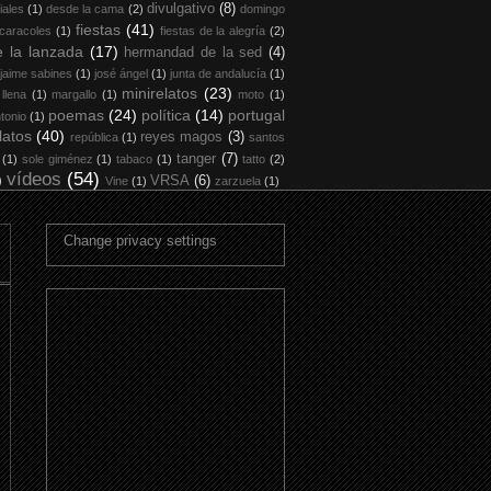
divulgativo
(8)
iales
(1)
desde la cama
(2)
domingo
fiestas
(41)
 caracoles
(1)
fiestas de la alegría
(2)
 la lanzada
(17)
hermandad de la sed
(4)
jaime sabines
(1)
josé ángel
(1)
junta de andalucía
(1)
minirelatos
(23)
 llena
(1)
margallo
(1)
moto
(1)
poemas
(24)
política
(14)
portugal
tonio
(1)
latos
(40)
reyes magos
(3)
república
(1)
santos
tanger
(7)
(1)
sole giménez
(1)
tabaco
(1)
tatto
(2)
vídeos
(54)
)
VRSA
(6)
Vine
(1)
zarzuela
(1)
Change privacy settings