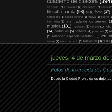
cuaderno de bitácora
(394)
de señas
(2)
el pelotazo
(2)
elecciones
(2)
encuest
filosofía barata
(98)
fotos
(37)
fin
(2)
horóscopo
(1)
huelga general
(1)
huelva
(1)
huerto
(1
la entrada de los viernes
(1
kent follett
(1)
música
(181)
notic
musicales
(1)
navidad
(1)
(14)
r
portugués
(5)
protesta
(4)
puro café
(1)
seman
selección española de fútbol
(3)
(1)
televisión
(3)
tests
tatuaje
(2)
teatro cardenio
(1)
jueves, 4 de marzo de
Fotos de la crecida del Gu
Desde la Ciudad Prohibida os dejo las