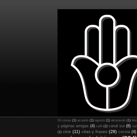
50 cosas
(1)
acuario
(1)
agosto
(1)
alcaraván
(1)
And
y páginas amigas
(4)
canal sur
(8)
café
(2)
car
cine
(11)
citas y frases
(28)
cocina
(4)
(1)