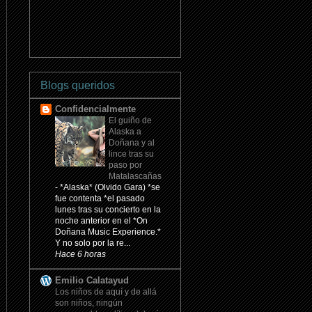
Blogs queridos
Confidencialmente
El guiño de
Alaska a
Doñana y al
lince tras su
paso por
Matalascañas
-
*Alaska* (Olvido Gara) *se
fue contenta *el pasado
lunes tras su concierto en la
noche anterior en el *On
Doñana Music Experience.*
Y no solo por la re...
Hace 6 horas
Emilio Calatayud
Los niños de aquí y de allá
son niños, ningún