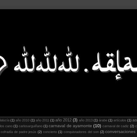
as
año 2012
(3)
alucía
(1)
año 2010
(1)
año 2011
(1)
año 2013
(1)
árabe
(1)
artículos
(1)
carnaval de ayamonte
(10)
los cano
(1)
carlosarguiñano
(1)
carnaval de cadiz
(2)
c
conversaciones
cofradía de padre jesús
(2)
concierto
(1)
conquistadores del son
(2)