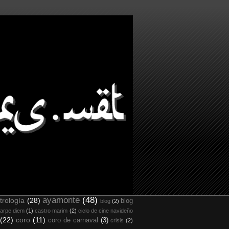
ayamonte
(48)
trología
(28)
blog
blog
(2)
arpe diem
(1)
castro marim
(2)
ciclo de cine navideño
(22)
coro
(11)
coro de carnaval
(3)
crisis
(2)