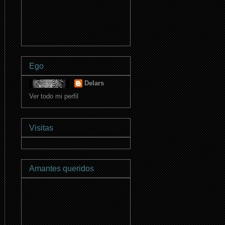
Ego
Delars
Ver todo mi perfil
Visitas
Amantes queridos