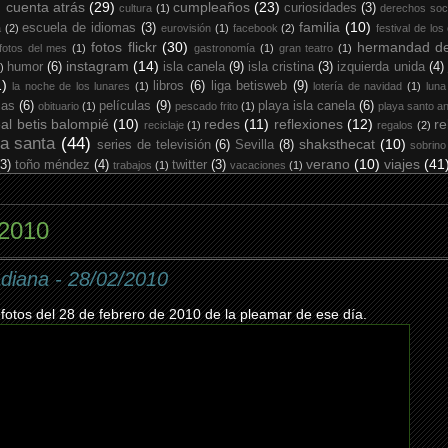
cuenta atrás
(29)
cumpleaños
(23)
curiosidades
(3)
cultura
(1)
derechos soc
familia
(10)
escuela de idiomas
(3)
a
(2)
eurovisión
(1)
facebook
(2)
festival de los
fotos flickr
(30)
hermandad de
fotos del mes
(1)
gastronomía
(1)
gran teatro
(1)
instagram
(14)
humor
(6)
isla canela
(9)
isla cristina
(3)
izquierda unida
(4)
)
1)
libros
(6)
liga betisweb
(9)
la noche de los lunares
(1)
lotería de navidad
(1)
luna
ias
(6)
películas
(9)
playa isla canela
(6)
obituario
(1)
pescado frito
(1)
playa santo an
eal betis balompié
(10)
redes
(11)
reflexiones
(12)
re
reciclaje
(1)
regalos
(2)
a santa
(44)
shaksthecat
(10)
series de televisión
(6)
Sevilla
(8)
sobrino
verano
(10)
viajes
(41
(3)
toño méndez
(4)
twitter
(3)
trabajos
(1)
vacaciones
(1)
 2010
adiana - 28/02/2010
 fotos del 28 de febrero de 2010 de la pleamar de ese día.