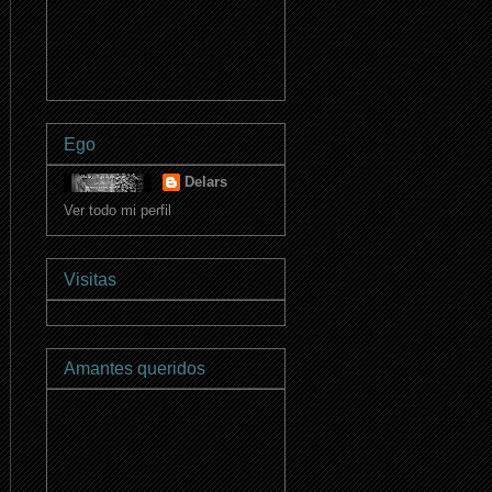
Ego
Delars
Ver todo mi perfil
Visitas
Amantes queridos