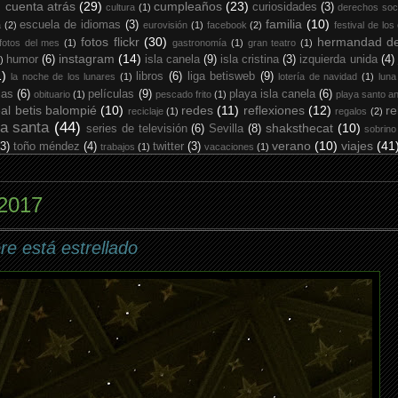
cuenta atrás
(29)
cumpleaños
(23)
curiosidades
(3)
cultura
(1)
derechos soc
familia
(10)
escuela de idiomas
(3)
a
(2)
eurovisión
(1)
facebook
(2)
festival de los
fotos flickr
(30)
hermandad de
fotos del mes
(1)
gastronomía
(1)
gran teatro
(1)
instagram
(14)
humor
(6)
isla canela
(9)
isla cristina
(3)
izquierda unida
(4)
)
1)
libros
(6)
liga betisweb
(9)
la noche de los lunares
(1)
lotería de navidad
(1)
luna
ias
(6)
películas
(9)
playa isla canela
(6)
obituario
(1)
pescado frito
(1)
playa santo an
eal betis balompié
(10)
redes
(11)
reflexiones
(12)
re
reciclaje
(1)
regalos
(2)
a santa
(44)
shaksthecat
(10)
series de televisión
(6)
Sevilla
(8)
sobrino
verano
(10)
viajes
(41
(3)
toño méndez
(4)
twitter
(3)
trabajos
(1)
vacaciones
(1)
 2017
re está estrellado