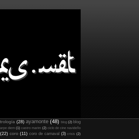
ayamonte
(48)
trología
(28)
blog
blog
(2)
arpe diem
(1)
castro marim
(2)
ciclo de cine navideño
(22)
coro
(11)
coro de carnaval
(3)
crisis
(2)