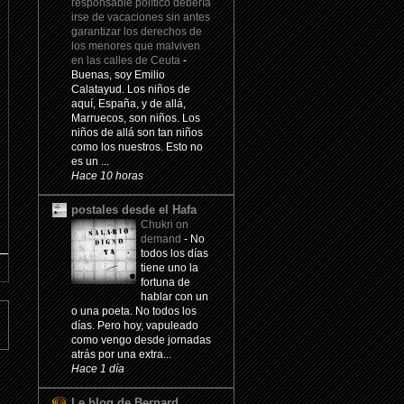
responsable político debería
irse de vacaciones sin antes
garantizar los derechos de
los menores que malviven
en las calles de Ceuta
-
Buenas, soy Emilio
Calatayud. Los niños de
aquí, España, y de allá,
Marruecos, son niños. Los
niños de allá son tan niños
como los nuestros. Esto no
es un ...
Hace 10 horas
postales desde el Hafa
Chukri on
demand
-
No
todos los días
tiene uno la
fortuna de
hablar con un
o una poeta. No todos los
días. Pero hoy, vapuleado
como vengo desde jornadas
atrás por una extra...
Hace 1 día
Le blog de Bernard