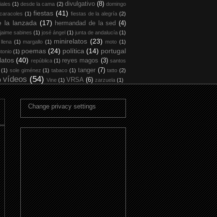
divulgativo
(8)
iales
(1)
desde la cama
(2)
domingo
fiestas
(41)
 caracoles
(1)
fiestas de la alegría
(2)
 la lanzada
(17)
hermandad de la sed
(4)
jaime sabines
(1)
josé ángel
(1)
junta de andalucía
(1)
minirelatos
(23)
 llena
(1)
margallo
(1)
moto
(1)
poemas
(24)
política
(14)
portugal
tonio
(1)
latos
(40)
reyes magos
(3)
república
(1)
santos
tanger
(7)
(1)
sole giménez
(1)
tabaco
(1)
tatto
(2)
vídeos
(54)
)
VRSA
(6)
Vine
(1)
zarzuela
(1)
Change privacy settings