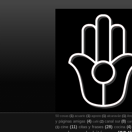
50 cosas
(1)
acuario
(1)
agosto
(1)
alcaraván
(1)
And
y páginas amigas
(4)
canal sur
(8)
café
(2)
car
cine
(11)
citas y frases
(28)
cocina
(4)
(1)