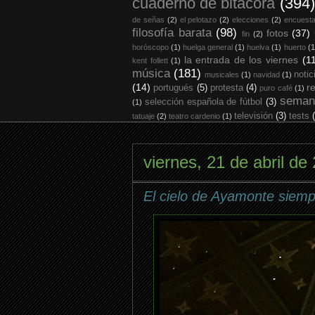
cuaderno de bitácora
(394)
de señas
(2)
el pelotazo
(2)
elecciones
(2)
encuest
filosofía barata
(98)
fotos
(37)
fin
(2)
horóscopo
(1)
huelga general
(1)
huelva
(1)
huerto
(1
la entrada de los viernes
(1
kent follett
(1)
música
(181)
notic
musicales
(1)
navidad
(1)
(14)
r
portugués
(5)
protesta
(4)
puro café
(1)
seman
selección española de fútbol
(3)
(1)
televisión
(3)
tests
tatuaje
(2)
teatro cardenio
(1)
viernes, 21 de abril de
El cielo de Ayamonte siemp