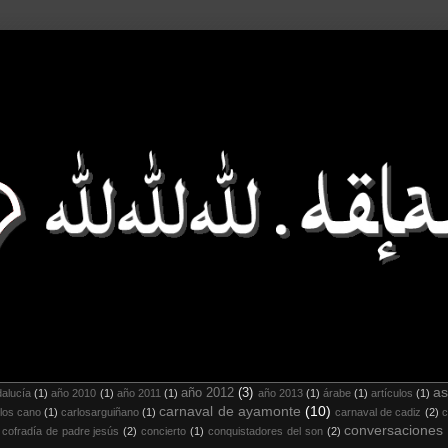
as
año 2012
(3)
alucía
(1)
año 2010
(1)
año 2011
(1)
año 2013
(1)
árabe
(1)
artículos
(1)
carnaval de ayamonte
(10)
los cano
(1)
carlosarguiñano
(1)
carnaval de cadiz
(2)
c
conversaciones
cofradía de padre jesús
(2)
concierto
(1)
conquistadores del son
(2)