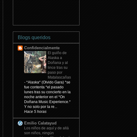
Blogs queridos
Confidencialmente
El guiño de
Alaska a
Doñana y al
lince tras su
paso por
Matalascañas
-
*Alaska* (Olvido Gara) *se
fue contenta *el pasado
lunes tras su concierto en la
noche anterior en el *On
Doñana Music Experience.*
Y no solo por la re...
Hace 5 horas
Emilio Calatayud
Los niños de aquí y de allá
son niños, ningún