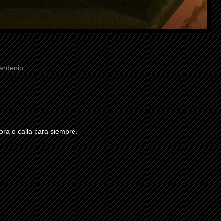
cardenio
ra o calla para siempre.