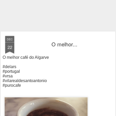
DEC
O melhor...
22
O melhor café do Algarve
#delars
#portugal
#vrsa
#vilarealdesantoantonio
#purocafe