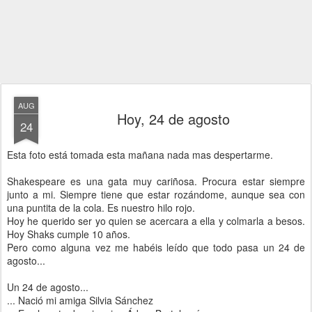
AUG
Hoy, 24 de agosto
24
Esta foto está tomada esta mañana nada mas despertarme.
Shakespeare es una gata muy cariñosa. Procura estar siempre
junto a mi. Siempre tiene que estar rozándome, aunque sea con
una puntita de la cola. Es nuestro hilo rojo.
Hoy he querido ser yo quien se acercara a ella y colmarla a besos.
Hoy Shaks cumple 10 años.
Pero como alguna vez me habéis leído que todo pasa un 24 de
agosto...
Un 24 de agosto...
... Nació mi amiga Silvia Sánchez