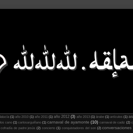
as
año 2012
(3)
alucía
(1)
año 2010
(1)
año 2011
(1)
año 2013
(1)
árabe
(1)
artículos
(1)
carnaval de ayamonte
(10)
los cano
(1)
carlosarguiñano
(1)
carnaval de cadiz
(2)
c
conversaciones
cofradía de padre jesús
(2)
concierto
(1)
conquistadores del son
(2)