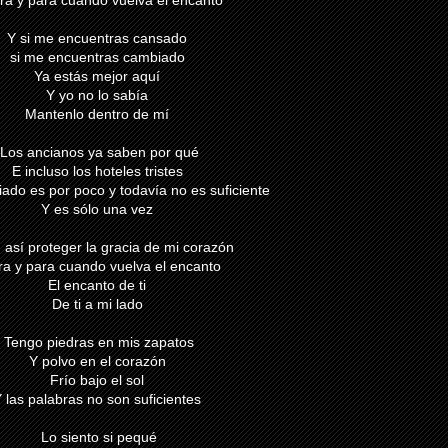
ra y para cuando vuelva el encanto
Y si me encuentras cansado
si me encuentras cambiado
Ya estás mejor aquí
Y yo no lo sabía
Mantenlo dentro de mí
Los ancianos ya saben por qué
E incluso los hoteles tristes
do es por poco y todavía no es suficiente
Y es sólo una vez
 así proteger la gracia de mi corazón
ra y para cuando vuelva el encanto
El encanto de ti
De ti a mi lado
Tengo piedras en mis zapatos
Y polvo en el corazón
Frío bajo el sol
 las palabras no son suficientes
Lo siento si pequé