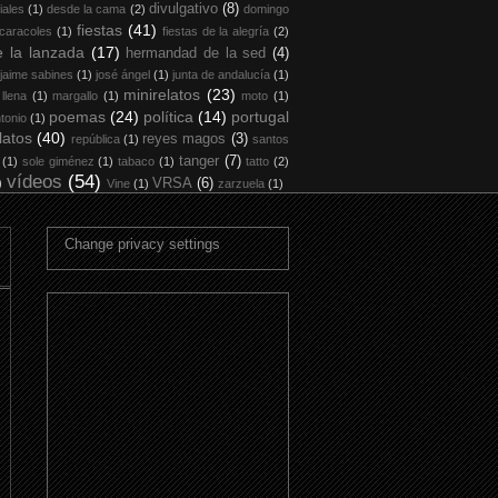
divulgativo
(8)
iales
(1)
desde la cama
(2)
domingo
fiestas
(41)
 caracoles
(1)
fiestas de la alegría
(2)
 la lanzada
(17)
hermandad de la sed
(4)
jaime sabines
(1)
josé ángel
(1)
junta de andalucía
(1)
minirelatos
(23)
 llena
(1)
margallo
(1)
moto
(1)
poemas
(24)
política
(14)
portugal
tonio
(1)
latos
(40)
reyes magos
(3)
república
(1)
santos
tanger
(7)
(1)
sole giménez
(1)
tabaco
(1)
tatto
(2)
vídeos
(54)
)
VRSA
(6)
Vine
(1)
zarzuela
(1)
Change privacy settings