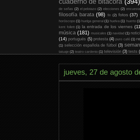
cuaderno de bitácora
(394)
de señas
(2)
el pelotazo
(2)
elecciones
(2)
encuest
filosofía barata
(98)
fotos
(37)
fin
(2)
horóscopo
(1)
huelga general
(1)
huelva
(1)
huerto
(1
la entrada de los viernes
(1
kent follett
(1)
música
(181)
notic
musicales
(1)
navidad
(1)
(14)
r
portugués
(5)
protesta
(4)
puro café
(1)
seman
selección española de fútbol
(3)
(1)
televisión
(3)
tests
tatuaje
(2)
teatro cardenio
(1)
jueves, 27 de agosto 