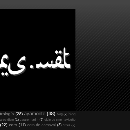
ayamonte
(48)
trología
(28)
blog
blog
(2)
arpe diem
(1)
castro marim
(2)
ciclo de cine navideño
(22)
coro
(11)
coro de carnaval
(3)
crisis
(2)