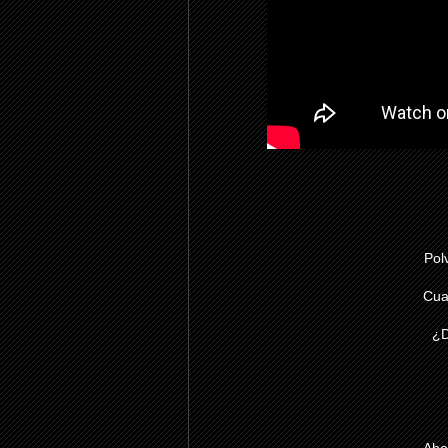
Pol
Cua
¿D