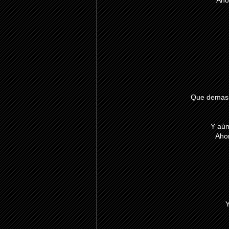
Aho
Que demasia
Y aún
Aho
Y