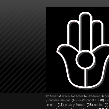
50 cosas
(1)
acuario
(1)
agosto
(1)
alcaraván
(1)
And
y páginas amigas
(4)
canal sur
(8)
café
(2)
car
cine
(11)
citas y frases
(28)
cocina
(4)
(1)