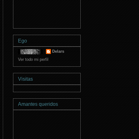
Ego
Delars
Ver todo mi perfil
Visitas
Amantes queridos