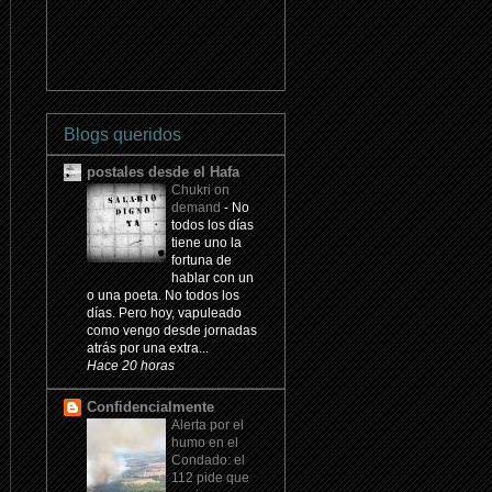
Blogs queridos
postales desde el Hafa
Chukri on
demand
-
No
todos los días
tiene uno la
fortuna de
hablar con un
o una poeta. No todos los
días. Pero hoy, vapuleado
como vengo desde jornadas
atrás por una extra...
Hace 20 horas
Confidencialmente
Alerta por el
humo en el
Condado: el
112 pide que