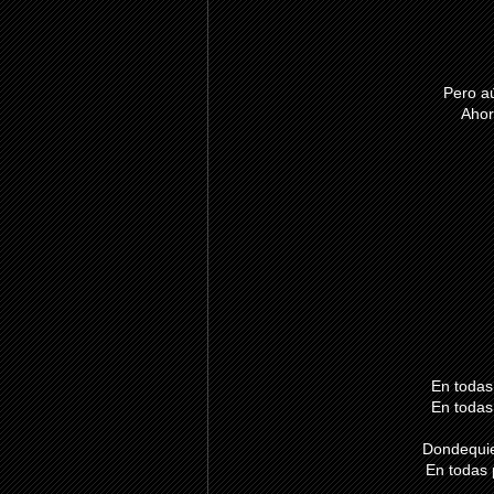
Pero aú
Ahor
En todas
En todas
Dondequie
En todas 