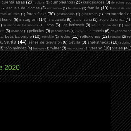
cuenta atrás
(29)
cumpleaños
(23)
curiosidades
(3)
cultura
(1)
derechos soc
familia
(10)
escuela de idiomas
(3)
a
(2)
eurovisión
(1)
facebook
(2)
festival de los
fotos flickr
(30)
hermandad de
fotos del mes
(1)
gastronomía
(1)
gran teatro
(1)
instagram
(14)
humor
(6)
isla canela
(9)
isla cristina
(3)
izquierda unida
(4)
)
1)
libros
(6)
liga betisweb
(9)
la noche de los lunares
(1)
lotería de navidad
(1)
luna
ias
(6)
películas
(9)
playa isla canela
(6)
obituario
(1)
pescado frito
(1)
playa santo an
eal betis balompié
(10)
redes
(11)
reflexiones
(12)
re
reciclaje
(1)
regalos
(2)
a santa
(44)
shaksthecat
(10)
series de televisión
(6)
Sevilla
(8)
sobrino
verano
(10)
viajes
(41
(3)
toño méndez
(4)
twitter
(3)
trabajos
(1)
vacaciones
(1)
de 2020