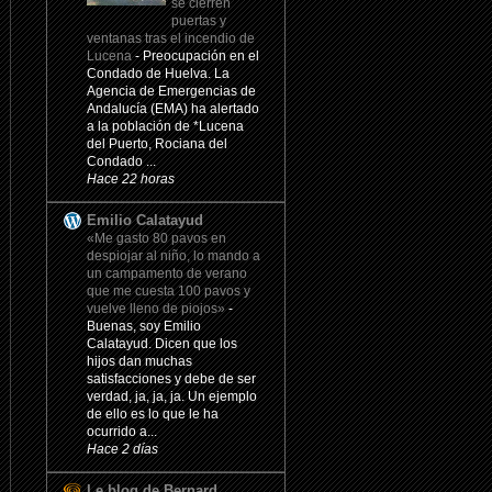
se cierren
puertas y
ventanas tras el incendio de
Lucena
-
Preocupación en el
Condado de Huelva. La
Agencia de Emergencias de
Andalucía (EMA) ha alertado
a la población de *Lucena
del Puerto, Rociana del
Condado ...
Hace 22 horas
Emilio Calatayud
«Me gasto 80 pavos en
despiojar al niño, lo mando a
un campamento de verano
que me cuesta 100 pavos y
vuelve lleno de piojos»
-
Buenas, soy Emilio
Calatayud. Dicen que los
hijos dan muchas
satisfacciones y debe de ser
verdad, ja, ja, ja. Un ejemplo
de ello es lo que le ha
ocurrido a...
Hace 2 días
Le blog de Bernard